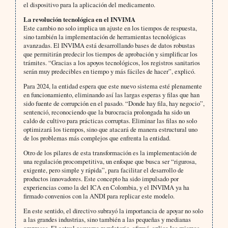
el dispositivo para la aplicación del medicamento.
La revolución tecnológica en el INVIMA
Este cambio no solo implica un ajuste en los tiempos de respuesta,
sino también la implementación de herramientas tecnológicas
avanzadas. El INVIMA está desarrollando bases de datos robustas
que permitirán predecir los tiempos de aprobación y simplificar los
trámites. “Gracias a los apoyos tecnológicos, los registros sanitarios
serán muy predecibles en tiempo y más fáciles de hacer”, explicó.
Para 2024, la entidad espera que este nuevo sistema esté plenamente
en funcionamiento, eliminando así las largas esperas y filas que han
sido fuente de corrupción en el pasado. “Donde hay fila, hay negocio”,
sentenció, reconociendo que la burocracia prolongada ha sido un
caldo de cultivo para prácticas corruptas. Eliminar las filas no solo
optimizará los tiempos, sino que atacará de manera estructural uno
de los problemas más complejos que enfrenta la entidad.
Otro de los pilares de esta transformación es la implementación de
una regulación procompetitiva, un enfoque que busca ser “rigurosa,
exigente, pero simple y rápida”, para facilitar el desarrollo de
productos innovadores. Este concepto ha sido impulsado por
experiencias como la del ICA en Colombia, y el INVIMA ya ha
firmado convenios con la ANDI para replicar este modelo.
En este sentido, el directivo subrayó la importancia de apoyar no solo
a las grandes industrias, sino también a las pequeñas y medianas
empresas. El actual esquema regulatorio, afirmó, aplica las mismas