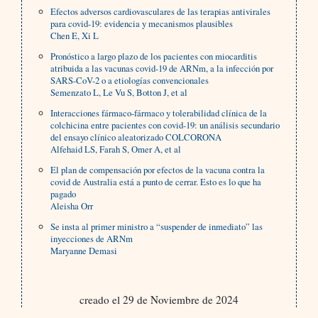
Efectos adversos cardiovasculares de las terapias antivirales
para covid-19: evidencia y mecanismos plausibles
Chen E, Xi L
Pronóstico a largo plazo de los pacientes con miocarditis
atribuida a las vacunas covid-19 de ARNm, a la infección por
SARS-CoV-2 o a etiologías convencionales
Semenzato L, Le Vu S, Botton J, et al
Interacciones fármaco-fármaco y tolerabilidad clínica de la
colchicina entre pacientes con covid-19: un análisis secundario
del ensayo clínico aleatorizado COLCORONA
Alfehaid LS, Farah S, Omer A, et al
El plan de compensación por efectos de la vacuna contra la
covid de Australia está a punto de cerrar. Esto es lo que ha
pagado
Aleisha Orr
Se insta al primer ministro a “suspender de inmediato” las
inyecciones de ARNm
Maryanne Demasi
creado el 29 de Noviembre de 2024