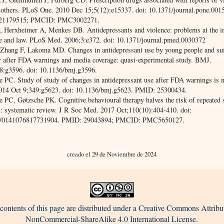
 others. PLoS One. 2010 Dec 15;5(12):e15337. doi: 10.1371/journal.pone.001
21179515; PMCID: PMC3002271.
, Herxheimer A, Menkes DB. Antidepressants and violence: problems at the in
e and law. PLoS Med. 2006;3:e372. doi: 10.1371/journal.pmed.0030372
Zhang F, Lakoma MD. Changes in antidepressant use by young people and sui
r after FDA warnings and media coverage: quasi-experimental study. BMJ.
8:g3596. doi: 10.1136/bmj.g3596.
 PC. Study of study of changes in antidepressant use after FDA warnings is no
14 Oct 9;349:g5623. doi: 10.1136/bmj.g5623. PMID: 25300434.
e PC, Gøtzsche PK. Cognitive behavioural therapy halves the risk of repeated 
s: systematic review. J R Soc Med. 2017 Oct;110(10):404-410. doi:
7/0141076817731904. PMID: 29043894; PMCID: PMC5650127.
creado el 29 de Noviembre de 2024
contents of this page are distributed under a Creative Commons Attribu
NonCommercial-ShareAlike 4.0 International License.