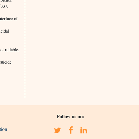
5337.
terface of
cidal
t reliable.
suicide
Follow us on:
tion-