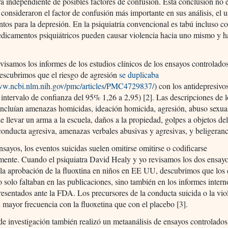
ra independiente de posibles factores de confusión. Esta conclusión no 
consideraron el factor de confusión más importante en sus análisis, el 
os para la depresión. En la psiquiatría convencional es tabú incluso co
dicamentos psiquiátricos pueden causar violencia hacia uno mismo y ha
isamos los informes de los estudios clínicos de los ensayos controlado
escubrimos que el riesgo de agresión
se duplicaba
www.ncbi.nlm.nih.gov/pmc/articles/PMC4729837/
) con los antidepresivo
, intervalo de confianza del 95% 1,26 a 2,95) [2]. Las descripciones de 
incluían amenazas homicidas, ideación homicida, agresión, abuso sexua
 llevar un arma a la escuela, daños a la propiedad, golpes a objetos del
conducta agresiva, amenazas verbales abusivas y agresivas, y beligeranc
nsayos, los eventos suicidas suelen omitirse omitirse o codificarse
mente. Cuando el psiquiatra David Healy y yo revisamos los dos ensay
 la aprobación de la fluoxtina en niños en EE UU, descubrimos que los
o solo faltaban en las publicaciones, sino también en los informes intern
resentados ante la FDA. Los precursores de la conducta suicida o la vio
 mayor frecuencia con la fluoxetina que con el placebo [3].
e investigación también realizó un metaanálisis de ensayos controlado