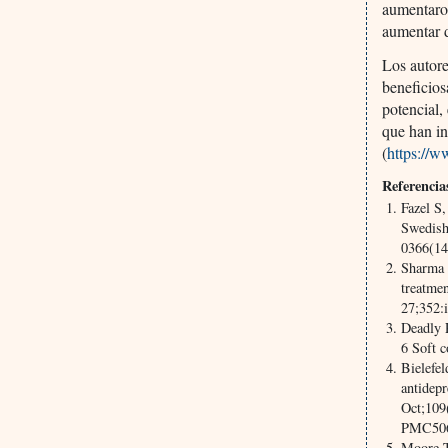
aumentaron
aumentar 
Los autore
beneficios
potencial,
que han in
(
https://
Referencia
Fazel S
Swedish
0366(1
Sharma 
treatme
27;352:
Deadly 
6 Soft 
Bielefe
antidepr
Oct;109
PMC506
Moore T