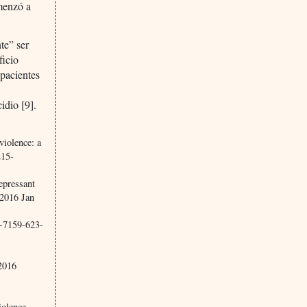
omenzó a
te” ser
ficio
 pacientes
cidio [9].
iolence: a
215-
epressant
 2016 Jan
7-7159-623-
 2016
iolence