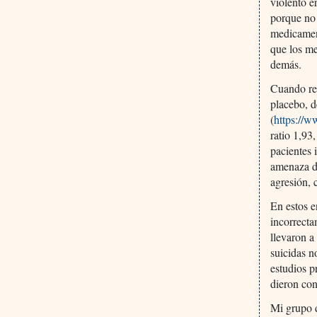
violento e
porque no 
medicament
que los me
demás.
Cuando rev
placebo, d
(
https://
ratio 1,93
pacientes 
amenaza de
agresión, 
En estos e
incorrecta
llevaron a
suicidas n
estudios p
dieron con
Mi grupo d