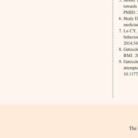
towards
PMID: 
Healy D
medicin
Lu CY, 
behavio
2014;34
Gøtzsche
BMJ. 20
Gøtzsch
attempt
10.117
The 