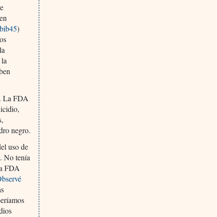
de
 en
#bib45
)
los
la
 la
eben
ad. La FDA
icidio,
s,
dro negro.
del uso de
. No tenía
 la FDA
bservé
as
beríamos
dios