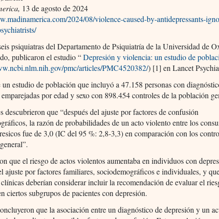
erica,
13 de agosto de 2024
ww.madinamerica.com/2024/08/violence-caused-by-antidepressants-ign
sychiatrists/
eis psiquiatras del Departamento de Psiquiatría de la Universidad de O
do, publicaron el estudio “
Depresión y violencia: un estudio de poblac
www.ncbi.nlm.nih.gov/pmc/articles/PMC4520382/
) [1] en Lancet Psychia
e un estudio de población que incluyó a 47.158 personas con diagnóstic
 emparejadas por edad y sexo con 898.454 controles de la población ge
s descubrieron que “después del ajuste por factores de confusión
ráficos, la razón de probabilidades de un acto violento entre los cons
resicos fue de 3,0 (IC del 95 %: 2,8-3,3) en comparación con los contro
general”.
n que el riesgo de actos violentos aumentaba en individuos con depre
l ajuste por factores familiares, sociodemográficos e individuales, y que
s clínicas deberían considerar incluir la recomendación de evaluar el rie
en ciertos subgrupos de pacientes con depresión.
ncluyeron que la asociación entre un diagnóstico de depresión y un ac