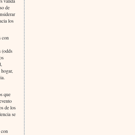
es válida
uso de
nsiderar
cia los
s con
s (odds
los
l,
 hogar,
ia.
os que
 evento
os de los
lencia se
s con