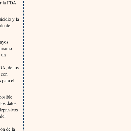
or la FDA.
icidio y la
alo de
sayos
arísimo
n un
FDA, de los
ó con
s para el
.
posible
 los datos
depresivos
 del
ión de la