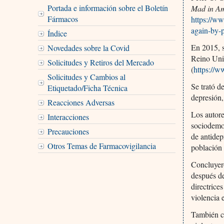
Portada e información sobre el Boletín
Mad in Am
Fármacos
https://w
again-by-p
Índice
En 2015, s
Novedades sobre la Covid
Reino Uni
Solicitudes y Retiros del Mercado
(
https://
Solicitudes y Cambios al
Se trató d
Etiquetado/Ficha Técnica
depresión,
Reacciones Adversas
Los autore
Interacciones
sociodemog
Precauciones
de antidep
Otros Temas de Farmacovigilancia
población 
Concluyero
después de
directrice
violencia 
También co