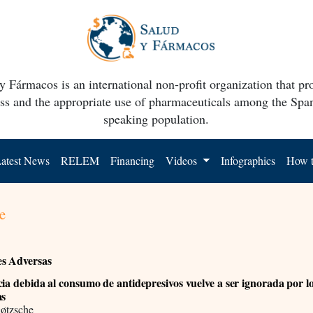
y Fármacos is an international non-profit organization that p
ss and the appropriate use of pharmaceuticals among the Spa
speaking population.
atest News
RELEM
Financing
Videos
Infographics
How t
e
es Adversas
cia debida al consumo de antidepresivos vuelve a ser ignorada por l
as
Gøtzsche