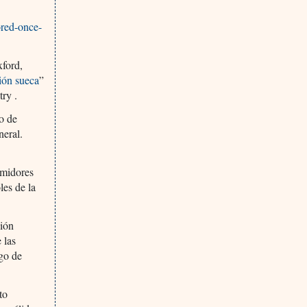
ored-once-
xford,
ión sueca
”
try .
o de
neral.
umidores
les de la
sión
 las
sgo de
to