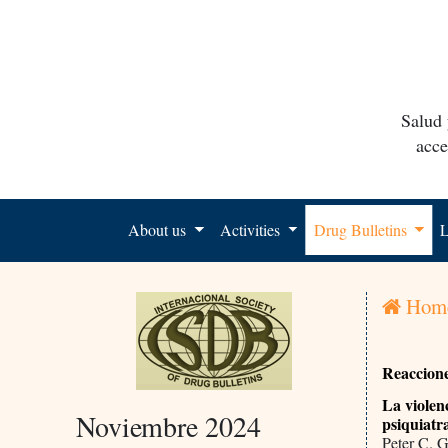
Salud 
acce
About us
Activities
Drug Bulletins
L
Hom
Reaccion
La violen
Noviembre 2024
psiquiatr
Peter C. 