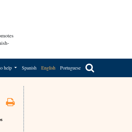
romotes
nish-
o help
Spanish
English
Portuguese
os