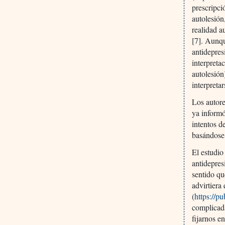
prescripci
autolesión
realidad a
[7]. Aunqu
antidepres
interpreta
autolesión
interpreta
Los autore
ya informó
intentos d
basándose 
El estudio
antidepres
sentido qu
advirtiera
(
https://p
complicada
fijarnos e