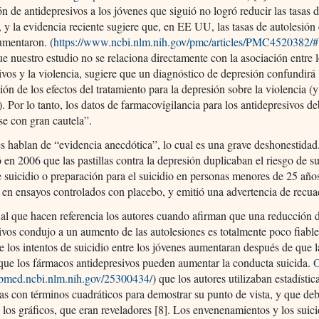
ón de antidepresivos a los jóvenes que siguió no logró reducir las tasas 
, y la evidencia reciente sugiere que, en EE UU, las tasas de autolesión
umentaron. (
https://www.ncbi.nlm.nih.gov/pmc/articles/PMC4520382/
e nuestro estudio no se relaciona directamente con la asociación entre 
ivos y la violencia, sugiere que un diagnóstico de depresión confundirá 
ción de los efectos del tratamiento para la depresión sobre la violencia (y
). Por lo tanto, los datos de farmacovigilancia para los antidepresivos d
rse con gran cautela”.
s hablan de “evidencia anecdótica”, lo cual es una grave deshonestid
 en 2006 que las pastillas contra la depresión duplicaban el riesgo de su
e suicidio o preparación para el suicidio en personas menores de 25 año
en ensayos controlados con placebo, y emitió una advertencia de recua
 al que hacen referencia los autores cuando afirman que una reducción 
ivos condujo a un aumento de las autolesiones es totalmente poco fiable
e los intentos de suicidio entre los jóvenes aumentaran después de que
 que los fármacos antidepresivos pueden aumentar la conducta suicida.
O
ubmed.ncbi.nlm.nih.gov/25300434/
) que los autores utilizaban estadístic
s con términos cuadráticos para demostrar su punto de vista, y que de
n los gráficos, que eran reveladores [8]. Los envenenamientos y los suici