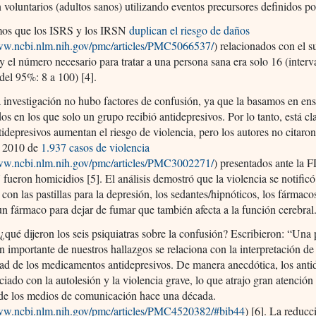
 voluntarios (adultos sanos) utilizando eventos precursores definidos p
os que los ISRS y los IRSN
duplican el riesgo de daños
www.ncbi.nlm.nih.gov/pmc/articles/PMC5066537/
) relacionados con el su
 y el número necesario para tratar a una persona sana era solo 16 (interv
del 95%: 8 a 100) [4].
 investigación no hubo factores de confusión, ya que la basamos en en
dos en los que solo un grupo recibió antidepresivos. Por lo tanto, está cl
tidepresivos aumentan el riesgo de violencia, pero los autores no citaro
e 2010 de
1.937 casos de violencia
www.ncbi.nlm.nih.gov/pmc/articles/PMC3002271/
) presentados ante la 
 fueron homicidios [5]. El análisis demostró que la violencia se notific
 con las pastillas para la depresión, los sedantes/hipnóticos, los fármaco
fármaco para dejar de fumar que también afecta a la función cerebral
¿qué dijeron los seis psiquiatras sobre la confusión? Escribieron: “Una 
n importante de nuestros hallazgos se relaciona con la interpretación de
ad de los medicamentos antidepresivos. De manera anecdótica, los anti
ciado con la autolesión y la violencia grave, lo que atrajo gran atención
 de los medios de comunicación hace una década.
www.ncbi.nlm.nih.gov/pmc/articles/PMC4520382/#bib44
) [6]. La reducc