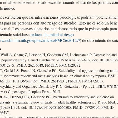
 notablemente entre los adolescentes cuando el uso de las pastillas c
de nuevo.
s escribieron que las intervenciones psicológicas podrían “potencialmen
as para las personas con alto riesgo de suicidio. Esto no es sólo un bene
 es real. Los ensayos aleatorios han demostrado que la psicoterapia para
tentado suicidarse
reduce a la mitad el riesgo
www.ncbi.nlm.nih.gov/pmc/articles/PMC5650127/
) de otro intento de sui
s
, Wolf A, Chang Z, Larsson H, Goodwin GM, Lichtenstein P. Depression and v
 population study. Lancet Psychiatry. 2015 Mar;2(3):224-32. doi: 10.1016/S2
4)00128-X. PMID: 26236648; PMCID: PMC4520382.
T, Guski LS, Freund N, Gøtzsche PC. Suicidality and aggression during antid
nt: systematic review and meta-analyses based on clinical study reports. BMJ.
i65. doi: 10.1136/bmj.i65. PMID: 26819231; PMCID: PMC4729837.
Psychiatry and Organized Denial. By P. C. Gøtzsche . (Pp. 372; ISBN: 978-8
cover) Copenhagen: People’s Press, 2015.
ldt AØ, Danborg PB, Gøtzsche PC. Precursors to suicidality and violence on
essants: systematic review of trials in adult healthy volunteers. J R Soc Med.
(10):381-392. doi: 10.1177/0141076816666805. PMID: 27729596; PMCID:
6537.
J, Glenmullen J, Furberg CD. Prescription drugs associated with reports of v