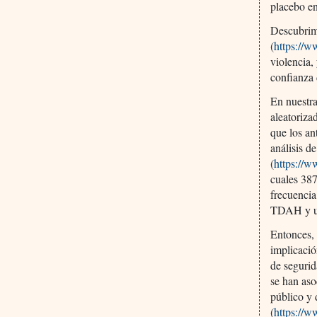
placebo en
Descubrim
(
https://
violencia,
confianza 
En nuestra
aleatoriza
que los an
análisis d
(
https://
cuales 387
frecuencia
TDAH y un 
Entonces, 
implicació
de segurid
se han aso
público y
(
https://