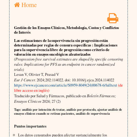
Home
Gestión de los Ensayos Clínicos, Metodología, Costos y Conflictos
de Interés
Las estimaciones de la supervivencia sin progresión están
determinadas por reglas de censura específicas : Implicaciones
para la supervivencia libre de progresión como criterio de
valoración en ensayos oncológicos aleatorizados
(Progression-free survival estimates are shaped by specific censoring
rules: Implications for PFS as an endpoint in cancer randomized
trials)
Lesan V, Olivier T, Prasad V
Eur J Cancer.
2024;202:114022. doi: 10.1016/j.ejca.2024.114022
https://www.ejcancer.com/article/S0959-8049(24)00678-6/fulltext
(de
libre acceso en inglés)
Traducido por Salud y Fármacos, publicado en
Boletín Fármacos;
Ensayos Clínicos
2024; 27 (2)
Tags: análisis por intención de tratar, análisis por protocolo, ajustar análisis de
ensayos clínicos cuando se retiran pacientes, análisis de supervivencia
Puntos importantes
Los datos censurados pueden afectar sustancialmente los