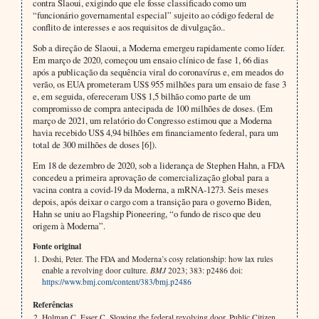
contra Slaoui, exigindo que ele fosse classificado como um
“funcionário governamental especial” sujeito ao código federal de
conflito de interesses e aos requisitos de divulgação..
Sob a direção de Slaoui, a Moderna emergeu rapidamente como líder.
Em março de 2020, começou um ensaio clínico de fase 1, 66 dias
após a publicação da sequência viral do coronavírus e, em meados do
verão, os EUA prometeram US$ 955 milhões para um ensaio de fase 3
e, em seguida, ofereceram US$ 1,5 bilhão como parte de um
compromisso de compra antecipada de 100 milhões de doses. (Em
março de 2021, um relatório do Congresso estimou que a Moderna
havia recebido US$ 4,94 bilhões em financiamento federal, para um
total de 300 milhões de doses [6]).
Em 18 de dezembro de 2020, sob a liderança de Stephen Hahn, a FDA
concedeu a primeira aprovação de comercialização global para a
vacina contra a covid-19 da Moderna, a mRNA-1273. Seis meses
depois, após deixar o cargo com a transição para o governo Biden,
Hahn se uniu ao Flagship Pioneering, “o fundo de risco que deu
origem à Moderna”.
Fonte original
Doshi, Peter. The FDA and Moderna’s cosy relationship: how lax rules
enable a revolving door culture.
BMJ
2023; 383: p2486 doi:
https://www.bmj.com/content/383/bmj.p2486
Referências
Holman C, Esser C. Slowing the federal revolving door. Public Citizen.