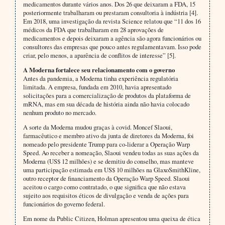
medicamentos durante vários anos. Dos 26 que deixaram a FDA, 15
posteriormente trabalharam ou prestaram consultoria à indústria [4].
Em 2018, uma investigação da revista Science relatou que “11 dos 16
médicos da FDA que trabalharam em 28 aprovações de
medicamentos e depois deixaram a agência são agora funcionários ou
consultores das empresas que pouco antes regulamentavam. Isso pode
criar, pelo menos, a aparência de conflitos de interesse” [5].
A Moderna fortalece seu relacionamento com o governo
Antes da pandemia, a Moderna tinha experiência regulatória
limitada. A empresa, fundada em 2010, havia apresentado
solicitações para a comercialização de produtos da plataforma de
mRNA, mas em sua década de história ainda não havia colocado
nenhum produto no mercado.
A sorte da Moderna mudou graças à covid. Moncef Slaoui,
farmacêutico e membro ativo da junta de diretores da Moderna, foi
nomeado pelo presidente Trump para co-liderar a Operação Warp
Speed. Ao receber a nomeação, Slaoui vendeu todas as suas ações da
Moderna (US$ 12 milhões) e se demitiu do conselho, mas manteve
uma participação estimada em US$ 10 milhões na GlaxoSmithKline,
outro receptor de financiamento da Operação Warp Speed. Slaoui
aceitou o cargo como contratado, o que significa que não estava
sujeito aos requisitos éticos de divulgação e venda de ações para
funcionários do governo federal.
Em nome da Public Citizen, Holman apresentou uma queixa de ética