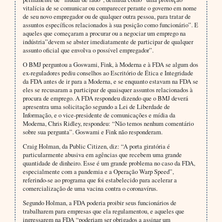
vitalícia de se comunicar ou comparecer perante o governo em nome
de seu novo empregador ou de qualquer outra pessoa, para tratar de
assuntos específicos relacionados à sua posição como funcionário”. E
aqueles que começaram a procurar ou a negociar um emprego na
indústria”devem se abster imediatamente de participar de qualquer
assunto oficial que envolva o possível empregador”.
O BMJ perguntou a Goswami, Fink, à Moderna e à FDA se algum dos
ex-reguladores pediu conselhos ao Escritório de Ética e Integridade
da FDA antes de ir para a Moderna, e se enquanto estavam na FDA se
eles se recusaram a participar de quaisquer assuntos relacionados à
procura de emprego. A FDA respondeu dizendo que o BMJ deverá
apresentra uma solicitação segundo a Lei de Liberdade de
Informação, e o vice-presidente de comunicações e mídia da
Moderna, Chris Ridley, respondeu: “Não temos nenhum comentário
sobre sua pergunta”. Goswami e Fink não responderam.
Craig Holman, da Public Citizen, diz: “A porta giratória é
particularmente abusiva em agências que recebem uma grande
quantidade de dinheiro. Esse é um grande problema no caso da FDA,
especialmente com a pandemia e a Operação Warp Speed”,
referindo-se ao programa que foi estabelecido para acelerar a
comercialização de uma vacina contra o coronavírus.
Segundo Holman, a FDA poderia proibir seus funcionários de
trabalharem para empresas que ela regulamentou, e aqueles que
ingressarem na FDA “poderiam ser obrigados a assinar um