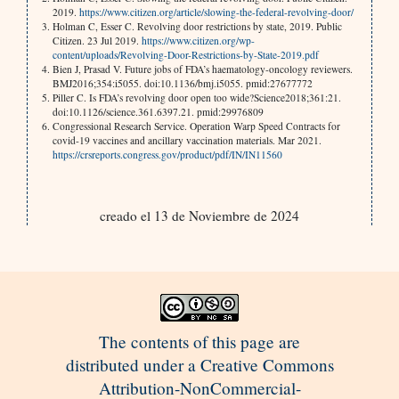
2019.
https://www.citizen.org/article/slowing-the-federal-revolving-door/
Holman C, Esser C. Revolving door restrictions by state, 2019. Public
Citizen. 23 Jul 2019.
https://www.citizen.org/wp-
content/uploads/Revolving-Door-Restrictions-by-State-2019.pdf
Bien J, Prasad V. Future jobs of FDA’s haematology-oncology reviewers.
BMJ2016;354:i5055. doi:10.1136/bmj.i5055. pmid:27677772
Piller C. Is FDA’s revolving door open too wide?Science2018;361:21.
doi:10.1126/science.361.6397.21. pmid:29976809
Congressional Research Service. Operation Warp Speed Contracts for
covid-19 vaccines and ancillary vaccination materials. Mar 2021.
https://crsreports.congress.gov/product/pdf/IN/IN11560
creado el 13 de Noviembre de 2024
The contents of this page are
distributed under a Creative Commons
Attribution-NonCommercial-