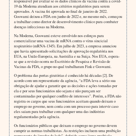
responsável por avaliar se os dados clínicos da vacina contra a covid-
19 da Moderna atendiam aos critérios regulatórios para serem
aprovados. A vacina foi aprovada no final de janeiro de 2022.
Goswami deixou a FDA em junho de 2022 e, no mesmo mês, começou
a trabalhar como diretor de desenvolvimento clínico para combater
doenças infecciosas na Moderna.
Na Moderna, Goswami esteve envolvido nos esforços para
comercializar uma vacina de mRNA contra o vírus sincicial
respiratório (mRNA-1345). Em julho de 2023, a empresa anunciou
que havia apresentado solicitações de aprovação regulatória nos
EUA, na União Europeia, na Austrália e na Suíça. Nos EUA, espera-
se que a revisão ocorra no Escritório de Pesquisa e Revisão de
Vacinas da FDA, o grupo no qual trabalharam Fink e Goswami.
O problema das portas giratórias é conhecido há décadas [2]. De
acordo com um representante da agência, “a FDA leva a sério sua
obrigação de ajudar a garantir que as decisões e ações tomadas por
ela e por seus funcionários não sejam e não pareçam ser
contaminadas por qualquer conflito de interesses”. Porém, a FDA não
registra os cargos que seus funcionários aceitam quando deixam o
emprego no governo, nem conta com um processo para intervir caso
eles saiam para trabalhar com qualquer uma das indústrias
regulamentadas pela agência.
Os funcionários públicos que deixam o emprego no governo devem
cumprir as normas trabalhistas. As restrições incluem uma proibição
permanente de “mudar de lado”, definida como “uma proibição