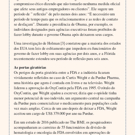
compromisso ético dizendo que não tomarão nenhuma medida oficial
que afete seus antigos empregadores ou clientes”. Ele sugere um
período de ” reflexão” de pelo menos dois anos: “É necessário um
período de tempo para que os relacionamentos e as redes de contato
se desfaçam”. Durante a presidência de Obama, por exemplo, os
indivíduos designados para agências executivas foram proibidos de
fazer lobby durante o governo Obama após deixarem seus cargos.
Uma investigação de Holman [3] constatou que a maioria dos estados
dos EUA tem leis de esfriamento que impedem ex-funcionários do
governo de fazer lobby em suas agências por dois anos, e a Flórida
recentemente estendeu seu período de reflexão para seis anos.
As portas giratórias
Os perigos da porta giratória entre a FDA e a indústria ficaram
vividamente refletidos no caso de Curtis Wright e da Purdue Pharma,
uma história que agora é contada em livros e na televisão. Wright
liderou a aprovação do OxyContin pela FDA em 1995. O rótulo do
OxyContin, que Wright ajudou a escrever, dizia que o opióide tinha
menor potencial de uso indevido, um argumento central na campanha
da Purdue para comercializar o medicamento para populações cada
vez mais amplas. Cerca de um ano depois de deixar a FDA, Wright
aceitou um cargo de US$ 379.000 por ano na Purdue.
Em um estudo de 2016 publicado no The BMJ, os pesquisadores
acompanharam as carreiras de 55 funcionários da divisão de
hematologia e oncologia da FDA envolvidos em aprovações de