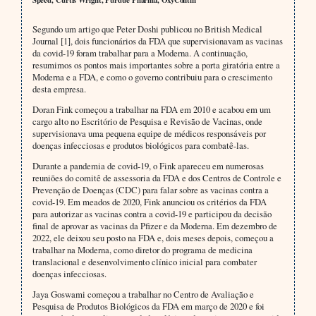
Segundo um artigo que Peter Doshi publicou no British Medical
Journal [1], dois funcionários da FDA que supervisionavam as vacinas
da covid-19 foram trabalhar para a Moderna. A continuação,
resumimos os pontos mais importantes sobre a porta giratória entre a
Moderna e a FDA, e como o governo contribuiu para o crescimento
desta empresa.
Doran Fink começou a trabalhar na FDA em 2010 e acabou em um
cargo alto no Escritório de Pesquisa e Revisão de Vacinas, onde
supervisionava uma pequena equipe de médicos responsáveis por
doenças infecciosas e produtos biológicos para combatê-las.
Durante a pandemia de covid-19, o Fink apareceu em numerosas
reuniões do comitê de assessoria da FDA e dos Centros de Controle e
Prevenção de Doenças (CDC) para falar sobre as vacinas contra a
covid-19. Em meados de 2020, Fink anunciou os critérios da FDA
para autorizar as vacinas contra a covid-19 e participou da decisão
final de aprovar as vacinas da Pfizer e da Moderna. Em dezembro de
2022, ele deixou seu posto na FDA e, dois meses depois, começou a
trabalhar na Moderna, como diretor do programa de medicina
translacional e desenvolvimento clínico inicial para combater
doenças infecciosas.
Jaya Goswami começou a trabalhar no Centro de Avaliação e
Pesquisa de Produtos Biológicos da FDA em março de 2020 e foi