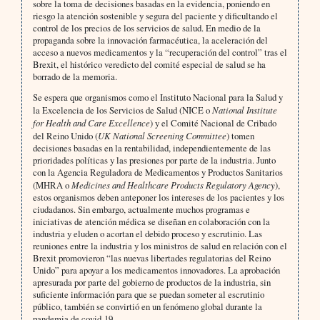
sobre la toma de decisiones basadas en la evidencia, poniendo en
riesgo la atención sostenible y segura del paciente y dificultando el
control de los precios de los servicios de salud. En medio de la
propaganda sobre la innovación farmacéutica, la aceleración del
acceso a nuevos medicamentos y la “recuperación del control” tras el
Brexit, el histórico veredicto del comité especial de salud se ha
borrado de la memoria.
Se espera que organismos como el Instituto Nacional para la Salud y
la Excelencia de los Servicios de Salud (NICE o
National Institute
for Health and Care Excellence
) y el Comité Nacional de Cribado
del Reino Unido (
UK National Screening Committee
) tomen
decisiones basadas en la rentabilidad, independientemente de las
prioridades políticas y las presiones por parte de la industria. Junto
con la Agencia Reguladora de Medicamentos y Productos Sanitarios
(MHRA o
Medicines and Healthcare Products Regulatory Agency
),
estos organismos deben anteponer los intereses de los pacientes y los
ciudadanos. Sin embargo, actualmente muchos programas e
iniciativas de atención médica se diseñan en colaboración con la
industria y eluden o acortan el debido proceso y escrutinio. Las
reuniones entre la industria y los ministros de salud en relación con el
Brexit promovieron “las nuevas libertades regulatorias del Reino
Unido” para apoyar a los medicamentos innovadores. La aprobación
apresurada por parte del gobierno de productos de la industria, sin
suficiente información para que se puedan someter al escrutinio
público, también se convirtió en un fenómeno global durante la
pandemia de covid-19.