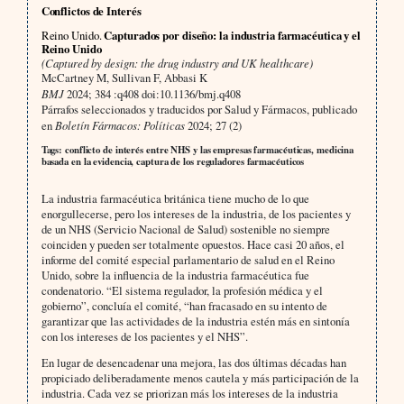
Conflictos de Interés
Reino Unido.
Capturados por diseño: la industria farmacéutica y el
Reino Unido
(Captured by design: the drug industry and UK healthcare)
McCartney M, Sullivan F, Abbasi K
BMJ
2024; 384 :q408 doi:10.1136/bmj.q408
Párrafos seleccionados y traducidos por Salud y Fármacos, publicado
en
Boletín Fármacos: Políticas
2024; 27 (2)
Tags: conflicto de interés entre NHS y las empresas farmacéuticas, medicina
basada en la evidencia, captura de los reguladores farmacéuticos
La industria farmacéutica británica tiene mucho de lo que
enorgullecerse, pero los intereses de la industria, de los pacientes y
de un NHS (Servicio Nacional de Salud) sostenible no siempre
coinciden y pueden ser totalmente opuestos. Hace casi 20 años, el
informe del comité especial parlamentario de salud en el Reino
Unido, sobre la influencia de la industria farmacéutica fue
condenatorio. “El sistema regulador, la profesión médica y el
gobierno”, concluía el comité, “han fracasado en su intento de
garantizar que las actividades de la industria estén más en sintonía
con los intereses de los pacientes y el NHS”.
En lugar de desencadenar una mejora, las dos últimas décadas han
propiciado deliberadamente menos cautela y más participación de la
industria. Cada vez se priorizan más los intereses de la industria