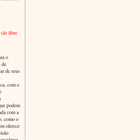
(de libre
ara o
o de
ar de seus
e
fica, com o
e
m
, que podem
zada com a
co, como o
ém oferece
cisão
onsiderar