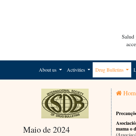
Salud 
acce
About us
Activities
Drug Bulletins
L
Hom
Precauçõ
Asociació
Maio de 2024
mama o d
(Associaç