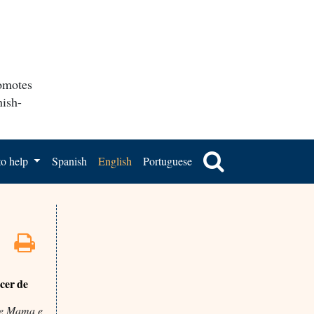
romotes
nish-
o help
Spanish
English
Portuguese
cer de
de Mama e