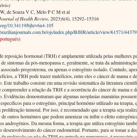
trio)
W, de Souza V C, Melo P C M et al
Journal of Health Review,
2023;6(4), 15292–15316
i.org/10.34119/bjhrv6n4-105
s.brazilianjournals.com.br/ojs/index.php/BJHR/article/view/61571/44379
 portugués)
 de reposição hormonal (TRH) é amplamente utilizada pelas mulheres p
 de sintomas da pós-menopausa e, geralmente, se trata da administraçã
 associado progesterona, ou apenas o estrogênio isolado. Contudo, apes
efícios, a TRH pode trazer malefícios, entre eles o câncer de mama e d
. Este trabalho consiste em uma revisão sistemática da literatura cientí
de compreender a relação da TRH e a ocorrência do câncer de mama e d
o. Evidências demonstraram que algumas neoplasias mamárias possue
 específicos para o estrogênio, principal hormônio utilizado na terapia
a proliferação tumoral. Por isso, é recomendado que a terapia seja reali
 de outros hormônios que podem amenizar ou inibir o efeito estrogêni
os androgênios. Da mesma forma, a terapia que utiliza estrogênio tamb
 o desenvolvimento do câncer endometrial. Portanto, para se tomar a de
e de realização ou não de TRH na entrada na menopausa, é necessário c