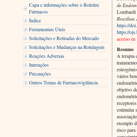
Capa e informações sobre o Boletim
de Endomé
Fármacos
Lombardi 
Brazilian 
Índice
https://do
Ferramentais Úteis
https://oj
Solicitações e Retiradas do Mercado
acceso en
Solicitações e Mudanças na Rotulagem
Resumo
Reações Adversas
A terapia
tratamento
Interações
estrogênio
Precauções
vários ben
Outros Temas de Farmacovigilância
endométrio
objetivo 
endométri
receptores
estimular 
associação
exemplo d
risco para
conscient