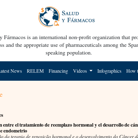
y Fármacos is an international non-profit organization that p
ss and the appropriate use of pharmaceuticals among the Spa
speaking population.
atest News
RELEM
Financing
Videos
Infographics
How t
e
es
n entre el tratamiento de reemplazo hormonal y el desarrollo de cán
e endometrio
ão da terapia de reposição hormonal e o desenvolvimento do Câncer 