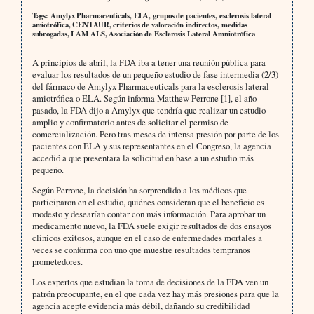
Tags: Amylyx Pharmaceuticals, ELA, grupos de pacientes, esclerosis lateral
amiotrófica, CENTAUR, criterios de valoración indirectos, medidas
subrogadas, I AM ALS, Asociación de Esclerosis Lateral Amniotrófica
A principios de abril, la FDA iba a tener una reunión pública para
evaluar los resultados de un pequeño estudio de fase intermedia (2/3)
del fármaco de Amylyx Pharmaceuticals para la esclerosis lateral
amiotrófica o ELA. Según informa Matthew Perrone [1], el año
pasado, la FDA dijo a Amylyx que tendría que realizar un estudio
amplio y confirmatorio antes de solicitar el permiso de
comercialización. Pero tras meses de intensa presión por parte de los
pacientes con ELA y sus representantes en el Congreso, la agencia
accedió a que presentara la solicitud en base a un estudio más
pequeño.
Según Perrone, la decisión ha sorprendido a los médicos que
participaron en el estudio, quiénes consideran que el beneficio es
modesto y desearían contar con más información. Para aprobar un
medicamento nuevo, la FDA suele exigir resultados de dos ensayos
clínicos exitosos, aunque en el caso de enfermedades mortales a
veces se conforma con uno que muestre resultados tempranos
prometedores.
Los expertos que estudian la toma de decisiones de la FDA ven un
patrón preocupante, en el que cada vez hay más presiones para que la
agencia acepte evidencia más débil, dañando su credibilidad