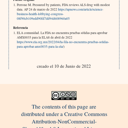
Perrone M. Pressured by patients, FDA reviews ALS drug with modest
data. AP 24 de marzo de 2022
https://apnews.com/article/science-
business-health-lobbying-congress-
08f90cb109edd90fd7dd94d608960a05
Referencia
ELA comunidad. La FDA no encuentra pruebas sólidas para aprobar
AMX0035 para la ELA8 de abril de 2022
https://www.ela.org.mx/2022/04/la-fda-no-encuentra-pruebas-solidas-
para-aprobar-amx0035-para-la-ela/
)
creado el 10 de Junio de 2022
The contents of this page are
distributed under a Creative Commons
Attribution-NonCommercial-