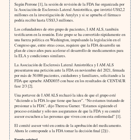
Según Perrone [1], la sesión de revisión de la FDA fue organizada por
la Asociación de Esclerosis Lateral Amiotrófica, que invirtió US$2,2
millones en la investigación de Amylyx y si se aprueba el fármaco
podría recibir hasta US$3,3 millones.
Los cofundadores de otro grupo de pacientes, I AM ALS, también
testificaron en la reunión. Este grupo se ha convertido rápidamente en
una fuerza política en Washington, impulsando la legislación en el
Congreso que, entre otras cosas, requiere que la FDA desarrolle un
plan de cinco años para acelerar el desarrollo de medicamentos para
la ELA y condiciones similares.
La Asociación de Esclerosis Lateral Amiotrófica y I AM ALS
presentaron una petición ante la FDA en noviembre del 2021, firmada
por más de 50.000 pacientes, cuidadores y familiares, solicitando a la
FDA que apruebe AMX0035 con base en los resultados de CENTAUR
fase 2/3 [2].
Una portavoz de I AM ALS rechazó la idea de que el grupo esté
“diciendo a la FDA lo que tiene que hacer”. “No estamos tratando de
presionar a la FDA”, dijo Theresa Garner. “Estamos siguiendo el
proceso estándar y sólo nos aseguramos de que la FDA y su comité
asesor escuchen a las personas que viven con esta enfermedad” [1].
El comité asesor votó en contra de la aprobación del medicamento.
Ahora le corresponde a la FDA tomar la decisión final [2]() .
Fuente original