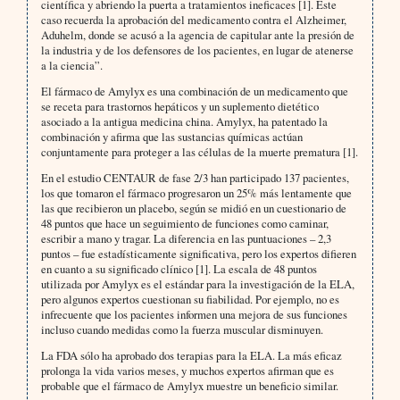
científica y abriendo la puerta a tratamientos ineficaces [1]. Este
caso recuerda la aprobación del medicamento contra el Alzheimer,
Aduhelm, donde se acusó a la agencia de capitular ante la presión de
la industria y de los defensores de los pacientes, en lugar de atenerse
a la ciencia”.
El fármaco de Amylyx es una combinación de un medicamento que
se receta para trastornos hepáticos y un suplemento dietético
asociado a la antigua medicina china. Amylyx, ha patentado la
combinación y afirma que las sustancias químicas actúan
conjuntamente para proteger a las células de la muerte prematura [1].
En el estudio CENTAUR de fase 2/3 han participado 137 pacientes,
los que tomaron el fármaco progresaron un 25% más lentamente que
las que recibieron un placebo, según se midió en un cuestionario de
48 puntos que hace un seguimiento de funciones como caminar,
escribir a mano y tragar. La diferencia en las puntuaciones – 2,3
puntos – fue estadísticamente significativa, pero los expertos difieren
en cuanto a su significado clínico [1]. La escala de 48 puntos
utilizada por Amylyx es el estándar para la investigación de la ELA,
pero algunos expertos cuestionan su fiabilidad. Por ejemplo, no es
infrecuente que los pacientes informen una mejora de sus funciones
incluso cuando medidas como la fuerza muscular disminuyen.
La FDA sólo ha aprobado dos terapias para la ELA. La más eficaz
prolonga la vida varios meses, y muchos expertos afirman que es
probable que el fármaco de Amylyx muestre un beneficio similar.