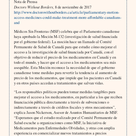
Nota de Prensa
Doctors Without Borders,
8 de noviembre de 2017
http://www.doctorswithoutborders.ca/article/parliamentary-motion-
access-medicines-could-make-treatment-more-affordable-canadians-
and
Médicos Sin Fronteras (MSF) celebra que el Parlamento canadiense
haya aprobado la Moción M-132 (investigación de salud financiada
por el gobierno federal). La moción hace un llamado al Comité
Permanente de Salud de Canadá para que estudie cómo mejorar el
acceso a la investigación de salud financiada por Canadá, con el
objetivo de reducir el precio de los medicamentos en Canadá y en
todo el mundo, y hacer que el acceso a los medicamentos sea más
asequible. Esta Moción reconoce la necesidad de que el gobierno
canadiense tome medidas para revertir la tendencia al aumento de
precio de los medicamentos, que impide que los pacientes en Canadá
y en otros países accedan a tratamientos que salvan vidas.
“Los responsables políticos pueden tomar medidas tangibles para
mejorar el acceso a los medicamentos, en particular a los que reciben
financiación pública directamente a través de subvenciones o
indirectamente a través de créditos fiscales y otros mecanismos”,
explica Jason Nickerson, Asesor de Asuntos Humanitarios de MSF.
“Esperamos que el estudio realizado por el Comité Permanente de
Salud escuche a organizaciones como MSF, la Iniciativa de
Medicamentos para Enfermedades Olvidadas, y otras con amplia
experiencia en comercializar nuevos tratamientos a precios