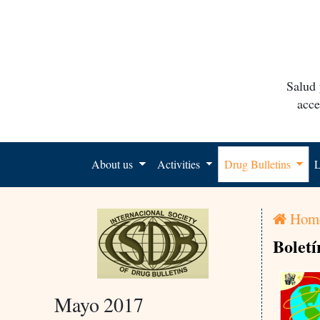
Salud 
acce
About us
Activities
Drug Bulletins
L
Hom
Boletí
Mayo 2017