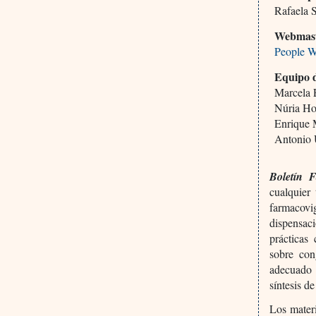
Rafaela 
Webmas
People W
Equipo 
Marcela
Núria H
Enrique 
Antonio
Boletín 
cualquier
farmacovi
dispensac
prácticas
sobre con
adecuado
síntesis d
Los materi