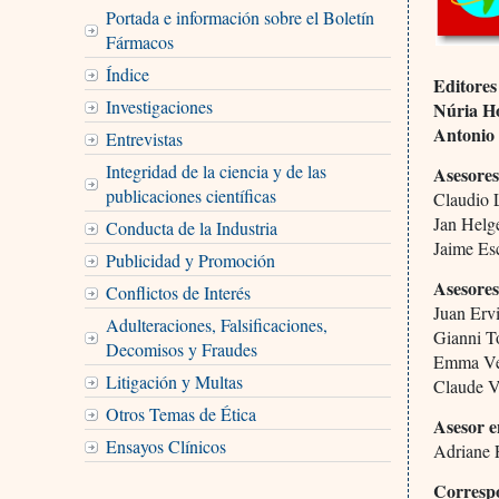
Portada e información sobre el Boletín
Fármacos
Índice
Editores
Investigaciones
Núria H
Antonio
Entrevistas
Integridad de la ciencia y de las
Asesores
publicaciones científicas
Claudio 
Jan Helg
Conducta de la Industria
Jaime Es
Publicidad y Promoción
Asesores
Conflictos de Interés
Juan Ervi
Adulteraciones, Falsificaciones,
Gianni To
Decomisos y Fraudes
Emma Ver
Litigación y Multas
Claude V
Otros Temas de Ética
Asesor e
Ensayos Clínicos
Adriane
Corresp