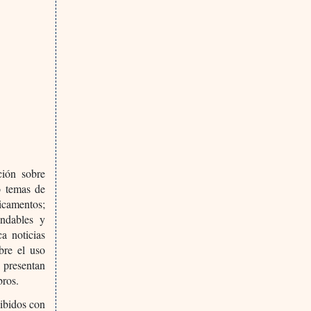
ción sobre
o temas de
icamentos;
endables y
a noticias
bre el uso
 presentan
bros.
cibidos con