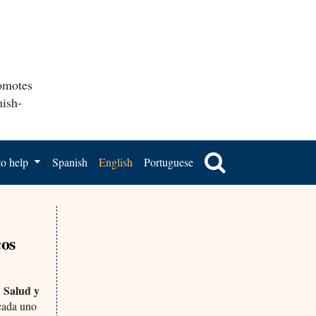
romotes
nish-
o help
Spanish
English
Portuguese
cos
 Salud y
 cada uno