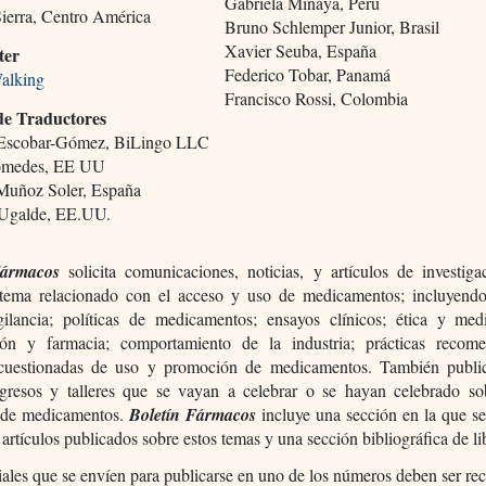
Gabriela Minaya, Perú
Sierra, Centro América
Bruno Schlemper Junior, Brasil
Xavier Seuba, España
ter
Federico Tobar, Panamá
alking
Francisco Rossi, Colombia
de Traductores
 Escobar-Gómez, BiLingo LLC
omedes, EE UU
Muñoz Soler, España
 Ugalde, EE.UU.
Fármacos
solicita comunicaciones, noticias, y artículos de investiga
 tema relacionado con el acceso y uso de medicamentos; incluyend
gilancia; políticas de medicamentos; ensayos clínicos; ética y med
ión y farmacia; comportamiento de la industria; prácticas recom
 cuestionadas de uso y promoción de medicamentos. También public
gresos y talleres que se vayan a celebrar o se hayan celebrado so
 de medicamentos.
Boletín Fármacos
incluye una sección en la que se
e artículos publicados sobre estos temas y una sección bibliográfica de li
ales que se envíen para publicarse en uno de los números deben ser re