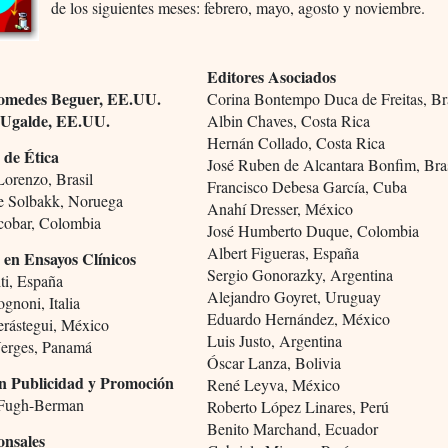
de los siguientes meses: febrero, mayo, agosto y noviembre.
Editores Asociados
omedes Beguer, EE.UU.
Corina Bontempo Duca de Freitas, Br
 Ugalde, EE.UU.
Albin Chaves, Costa Rica
Hernán Collado, Costa Rica
 de Ética
José Ruben de Alcantara Bonfim, Bra
Lorenzo, Brasil
Francisco Debesa García, Cuba
e Solbakk, Noruega
Anahí Dresser, México
cobar, Colombia
José Humberto Duque, Colombia
Albert Figueras, España
 en Ensayos Clínicos
Sergio Gonorazky, Argentina
ti, España
Alejandro Goyret, Uruguay
gnoni, Italia
Eduardo Hernández, México
ástegui, México
Luis Justo, Argentina
erges, Panamá
Óscar Lanza, Bolivia
n Publicidad y Promoción
René Leyva, México
 Fugh-Berman
Roberto López Linares, Perú
Benito Marchand, Ecuador
onsales