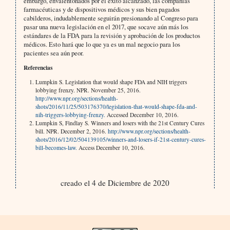
embargo, envalentonados por el éxito alcanzado, las compañías
farmacéuticas y de dispositivos médicos y sus bien pagados
cabilderos, indudablemente seguirán presionando al Congreso para
pasar una nueva legislación en el 2017, que socave aún más los
estándares de la FDA para la revisión y aprobación de los productos
médicos. Esto hará que lo que ya es un mal negocio para los
pacientes sea aún peor.
Referencias
Lumpkin S. Legislation that would shape FDA and NIH triggers
lobbying frenzy. NPR. November 25, 2016.
http://www.npr.org/sections/health-
shots/2016/11/25/503176370/legislation-that-would-shape-fda-and-
nih-triggers-lobbying-frenzy.
Accessed December 10, 2016.
Lumpkin S, Findlay S. Winners and losers with the 21st Century Cures
bill. NPR. December 2, 2016.
http://www.npr.org/sections/health-
shots/2016/12/02/504139105/winners-and-losers-if-21st-century-cures-
bill-becomes-law.
Access December 10, 2016.
creado el 4 de Diciembre de 2020