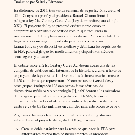
Traducido por Salud y Fármacos
En diciembre de 2016, tras varias semanas de negociación secreta, el
débil Congreso aprobó y el presidente Barack Obama firmó, la
peligrosa ley 21st Century Cures Act (Ley de remedios para el siglo
XXI). El proyecto de ley se presentó erróneamente como un
compromiso bipartidista de sentido común, que facilitaría la
innovación científica y los avances en medicina. Pero en realidad, la
legislación es un regalo importante para las corporaciones
farmacéuticas y de dispositivos médicos y debilitará los requisitos de
la FDA para exigir que los medicamentos y dispositivos médicos
sean seguros y eficaces.
El debate sobre el 21st Century Cures Ac, desencadenó una de las
campañas de cabildeo más intensas, de la historia reciente, a favor de
un proyecto de ley de salud [1]. Durante los últimos dos años, más de
1.450 cabilderos que representan 400 compañías, universidades y
otros grupos, incluyendo 108 compañías farmacéuticas, de
dispositivos médicos y biotecnología [2], cabildearon a los miembros
del congreso para influir en la legislación. PhRMA, la asociación
comercial líder de la industria farmacéutica de productos de marca,
gastó cerca de US$25 millones en cabildeo para este proyecto de ley.
Algunos de los aspectos más problemáticos de esta legislación,
enterrados en el proyecto de ley de 1.000 páginas son:
Crea un doble estándar para la revisión que hace la FDA para
autorizar los nuevos usos de medicamentos ya aprobados,