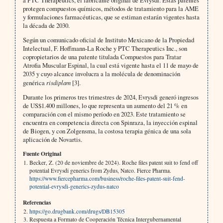
protegen compuestos químicos, métodos de tratamiento para la AME
y formulaciones farmacéuticas, que se estiman estarán vigentes hasta
la década de 2030.
Según un comunicado oficial de Instituto Mexicano de la Propiedad
Intelectual, F. Hoffmann-La Roche y PTC Therapeutics Inc., son
copropietarios de una patente titulada Compuestos para Tratar
Atrofia Muscular Espinal, la cual está vigente hasta el 11 de mayo de
2035 y cuyo alcance involucra a la molécula de denominación
genérica
risdiplam
[3].
Durante los primeros tres trimestres de 2024, Evrysdi generó ingresos
de US$1.400 millones, lo que representa un aumento del 21 % en
comparación con el mismo período en 2023. Este tratamiento se
encuentra en competencia directa con Spinraza, la inyección espinal
de Biogen, y con Zolgensma, la costosa terapia génica de una sola
aplicación de Novartis.
Fuente Original
Becker, Z. (20 de noviembre de 2024). Roche files patent suit to fend off
potential Evrysdi generics from Zydus, Natco. Fierce Pharma.
https://www.fiercepharma.com/business/roche-files-patent-suit-fend-
potential-evrysdi-generics-zydus-natco
Referencias
https://go.drugbank.com/drugs/DB15305
Respuesta a Formato de Cooperación Técnica Intergubernamental