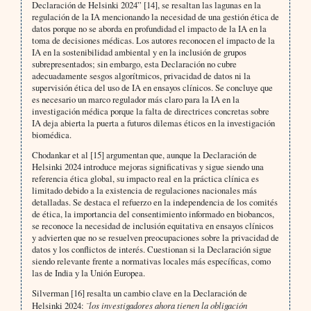
Declaración de Helsinki 2024” [14], se resaltan las lagunas en la
regulación de la IA mencionando la necesidad de una gestión ética de
datos porque no se aborda en profundidad el impacto de la IA en la
toma de decisiones médicas. Los autores reconocen el impacto de la
IA en la sostenibilidad ambiental y en la inclusión de grupos
subrepresentados; sin embargo, esta Declaración no cubre
adecuadamente sesgos algorítmicos, privacidad de datos ni la
supervisión ética del uso de IA en ensayos clínicos. Se concluye que
es necesario un marco regulador más claro para la IA en la
investigación médica porque la falta de directrices concretas sobre
IA deja abierta la puerta a futuros dilemas éticos en la investigación
biomédica.
Chodankar et al [15] argumentan que, aunque la Declaración de
Helsinki 2024 introduce mejoras significativas y sigue siendo una
referencia ética global, su impacto real en la práctica clínica es
limitado debido a la existencia de regulaciones nacionales más
detalladas. Se destaca el refuerzo en la independencia de los comités
de ética, la importancia del consentimiento informado en biobancos,
se reconoce la necesidad de inclusión equitativa en ensayos clínicos
y advierten que no se resuelven preocupaciones sobre la privacidad de
datos y los conflictos de interés. Cuestionan si la Declaración sigue
siendo relevante frente a normativas locales más específicas, como
las de India y la Unión Europea.
Silverman [16] resalta un cambio clave en la Declaración de
Helsinki 2024:
¨los investigadores ahora tienen la obligación