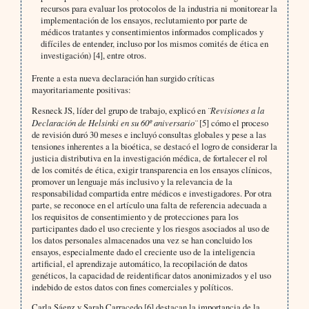
recursos para evaluar los protocolos de la industria ni monitorear la
implementación de los ensayos, reclutamiento por parte de
médicos tratantes y consentimientos informados complicados y
difíciles de entender, incluso por los mismos comités de ética en
investigación) [4], entre otros.
Frente a esta nueva declaración han surgido críticas
mayoritariamente positivas:
Resneck JS, líder del grupo de trabajo, explicó en
¨Revisiones a la
Declaración de Helsinki en su 60º aniversario¨
[5] cómo el proceso
de revisión duró 30 meses e incluyó consultas globales y pese a las
tensiones inherentes a la bioética, se destacó el logro de considerar la
justicia distributiva en la investigación médica, de fortalecer el rol
de los comités de ética, exigir transparencia en los ensayos clínicos,
promover un lenguaje más inclusivo y la relevancia de la
responsabilidad compartida entre médicos e investigadores. Por otra
parte, se reconoce en el artículo una falta de referencia adecuada a
los requisitos de consentimiento y de protecciones para los
participantes dado el uso creciente y los riesgos asociados al uso de
los datos personales almacenados una vez se han concluido los
ensayos, especialmente dado el creciente uso de la inteligencia
artificial, el aprendizaje automático, la recopilación de datos
genéticos, la capacidad de reidentificar datos anonimizados y el uso
indebido de estos datos con fines comerciales y políticos.
Carla Sáenz y Sarah Carracedo [6] destacan la importancia de la