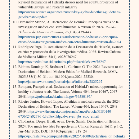
Revised Declaration of Helsinki stresses need for equity, protection of
vulnerable groups, and research integrity
https://www.science.org/content/article/key-global-bioethics-guidelines-
get-dramatic-update
Hernández Merino, A. Declaración de Helsinki: Principios éticos de la
investigación médica con seres humanos. Revisión de 2024.
Revista
Pediatría de Atención Primaria
, 26(104), 439-443.
https://www.pap.es/articulo/14260/declaracion-de-helsinki-principios-
eticos-de-la-investigacion-medica-con-seres-humanos-revision-de-2024
Rodríguez Puga, R. Actualización de la Declaración de Helsinki, avances
en ética y protección de la investigación médica. 2025. Revista Cubana
de Medicina Militar, 54(1), e025076247.
https://revmedmilitar.sld.cu/index.php/mil/article/view/76247
Bibbins-Domingo K, Brubaker L, Curfman G. The 2024 Revision to the
Declaration of Helsinki: Modern Ethics for Medical Research. JAMA.
2025;333(1):30–31. doi:10.1001/jama.2024.22530.
https://jamanetwork.com/journals/jama/fullarticle/2825292
Bompart, François et al. Declaration of Helsinki’s missed opportunity for
healthy volunteer trials. The Lancet, Volume 404, Issue 10467, 2047 –
2048.
https://pubmed.ncbi.nlm.nih.gov/39580195/
Ribeiro Junior, Howard Lopes. AI ethics in medical research: the 2024
Declaration of Helsinki. The Lancet, Volume 404, Issue 10467, 2048 –
2049.
https://www.thelancet.com/journals/lancet/article/PIIS0140-
6736(24)02376-6/fulltext?dgcid=raven_jbs_etoc_email
Chodankar, Deepa; Bhatt, Arun; Davis, Sanish. Declaration of Helsinki
2024: Too much too late? Perspectives in Clinical Research 16(1): p 1-2,
Jan–Mar 2025. DOI: 10.4103/picr.picr_218_24
https://journals.lww.com/picp/fulltext/2025/01000/declaration_of_helsinki