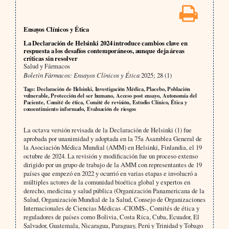
Ensayos Clínicos y Ética
La Declaración de Helsinki 2024 introduce cambios clave en
respuesta a los desafíos contemporáneos, aunque deja áreas
críticas sin resolver
Salud y Fármacos
Boletín Fármacos: Ensayos Clínicos y Ética
2025; 28 (1)
Tags: Declaración de Helsinki, Investigación Médica, Placebo, Población
vulnerable, Protección del ser humano, Acceso post ensayo, Autonomía del
Paciente, Comité de ética, Comité de revisión, Estudio Clínico, Ética y
consentimiento informado, Evaluación de riesgos
La octava versión revisada de la Declaración de Helsinki (1) fue
aprobada por unanimidad y adoptada en la 75a Asamblea General de
la Asociación Médica Mundial (AMM) en Helsinki, Finlandia, el 19
octubre de 2024. La revisión y modificación fue un proceso extenso
dirigido por un grupo de trabajo de la AMM con representantes de 19
países que empezó en 2022 y ocurrió en varias etapas e involucró a
múltiples actores de la comunidad bioética global y expertos en
derecho, medicina y salud pública (Organización Panamericana de la
Salud, Organización Mundial de la Salud, Consejo de Organizaciones
Internacionales de Ciencias Médicas -CIOMS-, Comités de ética y
reguladores de países como Bolivia, Costa Rica, Cuba, Ecuador, El
Salvador, Guatemala, Nicaragua, Paraguay, Perú y Trinidad y Tobago