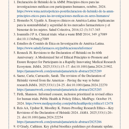
Declaración de Helsinki de la AMM: Principios éticos para las
investigaciones médicas con participantes humanos, octubre, 2024.
https://www.wma.net/es/policies-post/declaracion-de-helsinki-de-la-amm-
principios-eticos-para-las-investigaciones-medicas-en-seres-humanos/
Homedes N, Ugalde A. Ensayos clínicos en América Latina: Implicancias
para la sustentabilidad y seguridad de los mercados farmacéuticos y el
bienestar de los sujetos. Salud Colectiva, 2016;12 (3):317-345
Ioannidis J P A. Clinical trials: what a waste BMJ 2014; 349 :g7089
doi:10.1136/bmj.g7089
Estudios de Comités de Ética en Investigación de América Latina.
https://www.saludyfarmacos.org/publicaciones/informes/
Resneck JS. Revisions to the Declaration of Helsinki on Its 60th
Anniversary: A Modernized Set of Ethical Principles to Promote and
Ensure Respect for Participants in a Rapidly Innovating Medical Research
Ecosystem. JAMA. 2025;333(1):15–17. doi:10.1001/jama.2024.21902.
https://jamanetwork.com/journals/jama/article-abstract/2825289
Saenz, Carla; Carracedo, Sarah. The revision of the Declaration of
Helsinki viewed from the Americas – Paving the way to better
research.JAMA
.
2025;333(1):24-25. doi:10.1001/jama.2024.22270
https://jamanetwork.com/journals/jama/article-abstract/2825285
Firth, Shannon. Informed consent, inclusion prioritized in revised ethics
for human trials. Public Health & Policiy Ethics, MedPage. October 19,
2024.
https://www.medpagetoday.com/publichealthpolicy/ethics/112478
Reis AA, Upshur R, Moodley K. Future-Proofing Research Ethics—Key
Revisions of the Declaration of Helsinki 2024.
JAMA.
2025;333(1):20–
21. doi:10.1001/jama.2024.22254
https://jamanetwork.com/journals/jama/article-abstract/2825286
O´Grady, Cathleen. Key global bioethics guidelines get dramatic update.