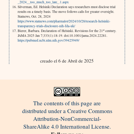
_2024__too_much_too_late_.1.aspx
Silverman, Ed. Helsinki Declaration says researchers must disclose trial
results on a timely basis. The move follows calls for greater oversight.
Statnews, Oct. 28, 2024
https://www.statnews.com/pharmalot/2024/10/28/research-helsinki-
transparency-trials-disclosure-nih-fda-uk/
st
Bierer, Barbara. Declaration of Helsinki. Revisions for the 21
century.
JAMA 2025 Jan 7;333(1):18-19. doi:10.1001/jama.2024.22281.
https://pubmed.ncbi.nlm.nih.gov/39425949/
creado el 6 de Abril de 2025
The contents of this page are
distributed under a Creative Commons
Attribution-NonCommercial-
ShareAlike 4.0 International License.