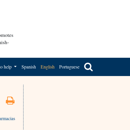
romotes
nish-
o help
Spanish
English
Portuguese
armacias