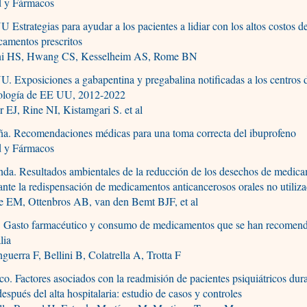
d y Fármacos
 Estrategias para ayudar a los pacientes a lidiar con los altos costos de
amentos prescritos
ni HS, Hwang CS, Kesselheim AS, Rome BN
. Exposiciones a gabapentina y pregabalina notificadas a los centros 
cología de EE UU, 2012-2022
r EJ, Rine NI, Kistamgari S. et al
ña. Recomendaciones médicas para una toma correcta del ibuprofeno
d y Fármacos
da. Resultados ambientales de la reducción de los desechos de medic
nte la redispensación de medicamentos anticancerosos orales no utiliz
e EM, Ottenbros AB, van den Bemt BJF, et al
a. Gasto farmacéutico y consumo de medicamentos que se han recomend
lia
nguerra F, Bellini B, Colatrella A, Trotta F
o. Factores asociados con la readmisión de pacientes psiquiátricos dur
después del alta hospitalaria: estudio de casos y controles