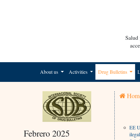
Salud 
acce
About us
Activities
Drug Bulletins
L
Hom
EE UU
Febrero 2025
ilega