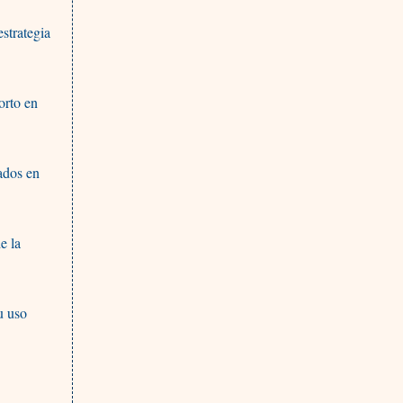
strategia
orto en
ados en
e la
u uso