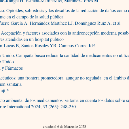
llo-Rangel H, Estrada-Martínez M, Martinez-Torres M
o. Opioides, sobredosis y los desafíos de la reducción de daños como e
ente en el campo de la salud pública
fuerte García A, Hernández Martínez LJ, Domínguez Ruíz Á, et al
 Aceptación y factores asociados con la anticoncepción moderna posab
es atendidas en un hospital público
on-Lucas B, Santos-Rosales YR, Campos-Correa KE
 Unido. Campaña busca reducir la cantidad de medicamentos no utiliz
o Unido
d y Fármacos
céuticos: una frontera prometedora, aunque no regulada, en el ámbito d
ión sanitaria
fuji Y
to ambiental de los medicamentos: se toma en cuenta los datos sobre s
rire International 2024; 33 (263): 248-250
creado el 6 de Marzo de 2025