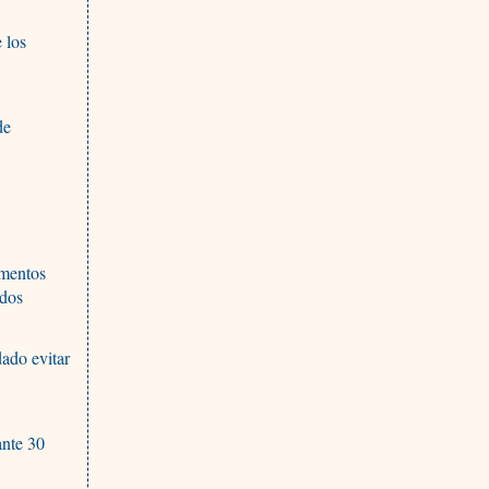
 los
de
amentos
ados
ado evitar
ante 30