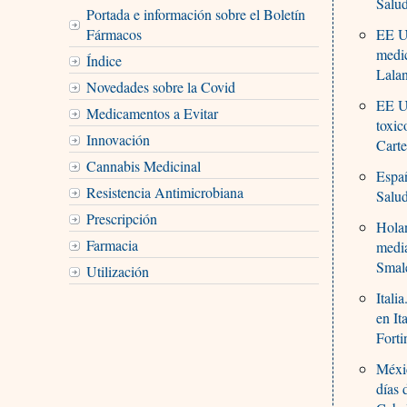
Salu
Portada e información sobre el Boletín
Fármacos
EE UU
medic
Índice
Lala
Novedades sobre la Covid
EE UU
Medicamentos a Evitar
toxi
Innovación
Carte
Cannabis Medicinal
Espa
Resistencia Antimicrobiana
Salu
Prescripción
Holan
Farmacia
media
Smal
Utilización
Itali
en Ita
Forti
Méxic
días 