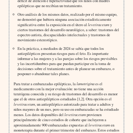
déficit de atención e hiperactividad que los niños con madres
epilépticas que no recibían un tratamiento.
Otro análisis de los mismos datos, realizado por el mismo equipo,
no demostró que hubiera ninguna asociación estadísticamente
significativa entre la exposición en el útero al
levetiracetam
y
ciertos trastornos del desarrollo neurológico, a saber: trastornos del
espectro autista, discapacidades intelectuales y trastornos de
movimiento estereotípico.
En la práctica, a mediados de 2024 se sabía que todos los
antiepilépticos presentan riesgos para el feto. Es importante
informar a las mujeres y a las parejas sobre los riesgos previsibles
y las incertidumbres para que puedan participar en la toma de
decisiones sobre el tratamiento antes de planear un embarazo, o
posponer o abandonar tales planes.
Para tratar a embarazadas epilépticas, la
lamotrigina
es el
medicamento con la mejor evaluación: no tiene una acción
teratógena conocida y su riesgo de trastornos del desarrollo es menor
que el de otros antiepilépticos estudiados [1,2]. Otra opción es el
levetiracetam
, un antiepiléptico autorizado para tratar a adultos y
niños mayores de un mes, pero su uso en embarazadas se ha estudiado
menos. Los datos disponibles del
levetiracetam
provienen
principalmente de cinco estudios de cohorte que incluyeron a
aproximadamente 900 embarazadas expuestas al
levetiracetam
en
monoterapia durante el primer trimestre del embarazo. Estos estudios