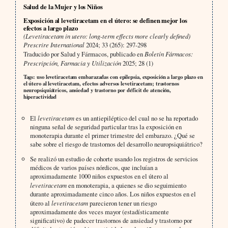
Salud de la Mujer y los Niños
Exposición al levetiracetam en el útero: se definen mejor los
efectos a largo plazo
(Levetiracetam in utero: long-term effects more clearly defined)
Prescrire International
2024; 33 (265): 297-298
Traducido por Salud y Fármacos, publicado en
Boletín Fármacos:
Prescripción, Farmacia y Utilización
2025; 28 (1)
Tags: uso levetiracetam embarazadas con epilepsia, exposición a largo plazo en
el útero al levetiracetam, efectos adversos levetiracetam; trastornos
neuropsiquiátricos, ansiedad y trastorno por déficit de atención,
hiperactividad
El
levetiracetam
es un antiepiléptico del cual no se ha reportado
ninguna señal de seguridad particular tras la exposición en
monoterapia durante el primer trimestre del embarazo. ¿Qué se
sabe sobre el riesgo de trastornos del desarrollo neuropsiquiátrico?
Se realizó un estudio de cohorte usando los registros de servicios
médicos de varios países nórdicos, que incluían a
aproximadamente 1000 niños expuestos en el útero al
levetiracetam
en monoterapia, a quienes se dio seguimiento
durante aproximadamente cinco años. Los niños expuestos en el
útero al
levetiracetam
parecieron tener un riesgo
aproximadamente dos veces mayor (estadísticamente
significativo) de padecer trastornos de ansiedad y trastorno por