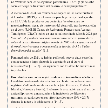
no revelaron señales de seguridad particulares [1,3-9]. ¿Qué se sabe
sobre el riesgo de trastornos del desarrollo neuropsiquiátrico?
A mediados de 2024, los resúmenes europeos de las características
del producto (RCP) y la información para la prescripción disponible
en EE UU de los productos que contenían
levetiracetam
no
mencionaban un riesgo de trastornos del desarrollo tras la exposición
en el útero [3,10]. El Centro de Referencia Francés para Agentes
Teratógenos (CRAT) indicó en una actualización de julio de 2022 que
“
los datos disponibles no han mostrado consecuencias particulares
sobre el desarrollo neurológico en más de 1700 niños expuestos en el
útero al levetiracetam, con una media de la edad de 3,5 a 8 años,
dependiendo del estudio
” [11].
Para mediados de 2024, se habían publicado nuevos datos sobre las
consecuencias a largo plazo de la exposición en el útero al
levetiracetam
[1,12-15]. Los siguientes son los descubrimientos más
importantes.
Dos estudios usaron los registros de servicios médicos nórdicos.
Los datos provienen de dos estudios de cohorte, que se basaron en
registros nórdicos de servicios médicos (de Dinamarca, Finlandia,
Islandia, Noruega y Suecia). Evaluaron la asociación entre el uso de
antiepilépticos en embarazadas y la incidencia de diferentes
trastornos psiquiátricos en sus hijos (nacidos entre 1996 y 2017)
durante la niñez y la adolescencia [14,15].