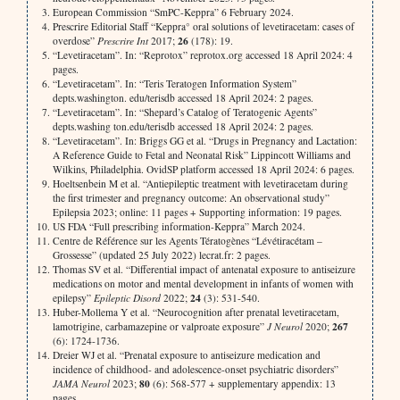
European Commission “SmPC-Keppra” 6 February 2024.
Prescrire Editorial Staff “Keppra° oral solutions of levetiracetam: cases of
26
overdose”
Prescrire Int
2017;
(178): 19.
“Levetiracetam”. In: “Reprotox” reprotox.org accessed 18 April 2024: 4
pages.
“Levetiracetam”. In: “Teris Teratogen Information System”
depts.washington. edu/terisdb accessed 18 April 2024: 2 pages.
“Levetiracetam”. In: “Shepard’s Catalog of Teratogenic Agents”
depts.washing ton.edu/terisdb accessed 18 April 2024: 2 pages.
“Levetiracetam”. In: Briggs GG et al. “Drugs in Pregnancy and Lactation:
A Reference Guide to Fetal and Neonatal Risk” Lippincott Williams and
Wilkins, Philadelphia. OvidSP platform accessed 18 April 2024: 6 pages.
Hoeltsenbein M et al. “Antiepileptic treatment with levetiracetam during
the first trimester and pregnancy outcome: An observational study”
Epilepsia 2023; online: 11 pages + Supporting information: 19 pages.
US FDA “Full prescribing information-Keppra” March 2024.
Centre de Référence sur les Agents Tératogènes “Lévétiracétam –
Grossesse” (updated 25 July 2022) lecrat.fr: 2 pages.
Thomas SV et al. “Differential impact of antenatal exposure to antiseizure
medications on motor and mental development in infants of women with
24
epilepsy”
Epileptic Disord
2022;
(3): 531-540.
Huber-Mollema Y et al. “Neurocognition after prenatal levetiracetam,
267
lamotrigine, carbamazepine or valproate exposure”
J Neurol
2020;
(6): 1724-1736.
Dreier WJ et al. “Prenatal exposure to antiseizure medication and
incidence of childhood- and adolescence-onset psychiatric disorders”
80
JAMA Neurol
2023;
(6): 568-577 + supplementary appendix: 13
pages.