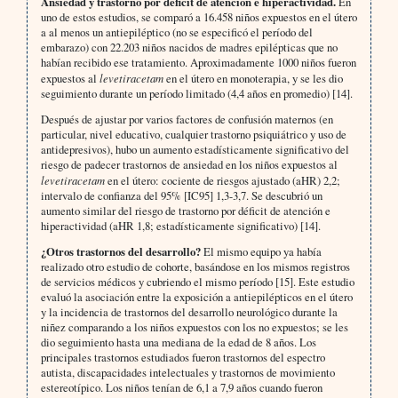
Ansiedad y trastorno por déficit de atención e hiperactividad.
En
uno de estos estudios, se comparó a 16.458 niños expuestos en el útero
a al menos un antiepiléptico (no se especificó el período del
embarazo) con 22.203 niños nacidos de madres epilépticas que no
habían recibido ese tratamiento. Aproximadamente 1000 niños fueron
expuestos al
levetiracetam
en el útero en monoterapia, y se les dio
seguimiento durante un período limitado (4,4 años en promedio) [14].
Después de ajustar por varios factores de confusión maternos (en
particular, nivel educativo, cualquier trastorno psiquiátrico y uso de
antidepresivos), hubo un aumento estadísticamente significativo del
riesgo de padecer trastornos de ansiedad en los niños expuestos al
levetiracetam
en el útero: cociente de riesgos ajustado (aHR) 2,2;
intervalo de confianza del 95% [IC95] 1,3-3,7. Se descubrió un
aumento similar del riesgo de trastorno por déficit de atención e
hiperactividad (aHR 1,8; estadísticamente significativo) [14].
¿Otros trastornos del desarrollo?
El mismo equipo ya había
realizado otro estudio de cohorte, basándose en los mismos registros
de servicios médicos y cubriendo el mismo período [15]. Este estudio
evaluó la asociación entre la exposición a antiepilépticos en el útero
y la incidencia de trastornos del desarrollo neurológico durante la
niñez comparando a los niños expuestos con los no expuestos; se les
dio seguimiento hasta una mediana de la edad de 8 años. Los
principales trastornos estudiados fueron trastornos del espectro
autista, discapacidades intelectuales y trastornos de movimiento
estereotípico. Los niños tenían de 6,1 a 7,9 años cuando fueron