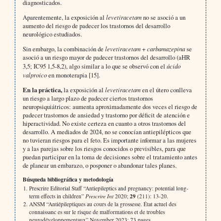
diagnosticados.
Aparentemente, la exposición al
levetiracetam
no se asoció a un
aumento del riesgo de padecer los trastornos del desarrollo
neurológico estudiados.
Sin embargo, la combinación de
levetiracetam
+
carbamazepina
se
asoció a un riesgo mayor de padecer trastornos del desarrollo (aHR
3,5; IC95 1,5-8,2), algo similar a lo que se observó con el
ácido
valproico
en monoterapia [15].
En la práctica,
la exposición al
levetiracetam
en el útero conlleva
un riesgo a largo plazo de padecer ciertos trastornos
neuropsiquiátricos: aumenta aproximadamente dos veces el riesgo de
padecer trastornos de ansiedad y trastorno por déficit de atención e
hiperactividad. No existe certeza en cuanto a otros trastornos del
desarrollo. A mediados de 2024, no se conocían antiepilépticos que
no tuvieran riesgos para el feto. Es importante informar a las mujeres
y a las parejas sobre los riesgos conocidos o previsibles, para que
puedan participar en la toma de decisiones sobre el tratamiento antes
de planear un embarazo, o posponer o abandonar tales planes.
Búsqueda bibliográfica y metodología
Prescrire Editorial Staff “Antiepileptics and pregnancy: potential long-
29
term effects in children”
Prescrire Int
2020;
(211): 13-20.
ANSM “Antiépileptiques au cours de la grossesse. État actuel des
connaissanc es sur le risque de malformations et de troubles
neurodéveloppementaux” November 2023: 73 pages.