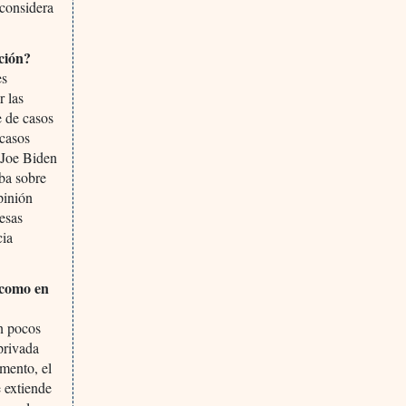
 considera
ación?
es
r las
e de casos
 casos
 Joe Biden
aba sobre
pinión
esas
cia
 como en
n pocos
privada
amento, el
 extiende