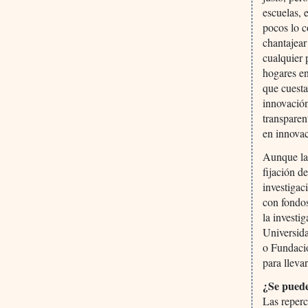
escuelas, 
pocos lo c
chantajear
cualquier 
hogares en
que cuesta
innovació
transparen
en innovac
Aunque las
fijación d
investigac
con fondos
la investi
Universid
o Fundació
para llevar
¿Se puede
Las reperc