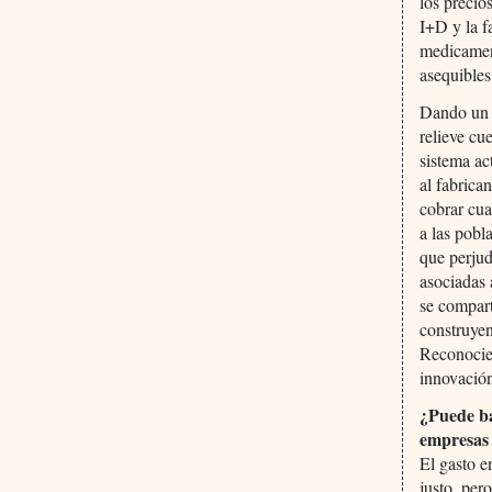
los precio
I+D y la f
medicament
asequibles
Dando un p
relieve cu
sistema ac
al fabrica
cobrar cua
a las pobl
que perjud
asociadas 
se compart
construyen
Reconocie
innovación
¿Puede bas
empresas 
El gasto e
justo, per