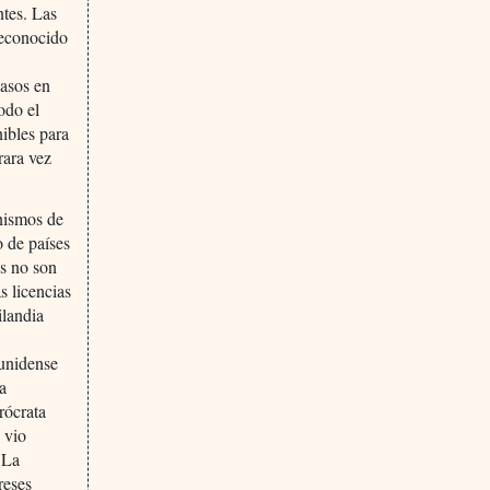
ntes. Las
reconocido
casos en
odo el
nibles para
rara vez
anismos de
o de países
es no son
s licencias
ilandia
ounidense
ia
rócrata
 vio
 La
reses