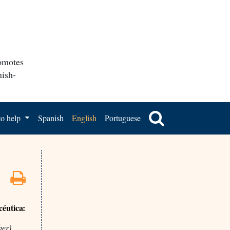
romotes
nish-
o help
Spanish
English
Portuguese
céutica:
ber)