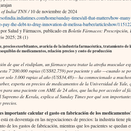
arajan
 of India/ TNN /
10 de noviembre de 2024
mesofindia.indiatimes.com/home/sunday-times/all-that-matters/how-many-
to-pay-the-debt-to-drug-innovation-dr-melissa-barber/articleshow/1151
 por Salud y Fármacos, publicado en
Boletín Fármacos: Prescripción,
ión
2025; 28 (1)
, precios exorbitantes, avaricia de la industria farmacéutica, tratamiento de l
asequibles de medicamentos, relación precios y costo de producción
ión de que el risdiplam, un fármaco para tratar la atrofia muscular es
esta 7’200.000 rupias (US$82.759) por paciente y año —cuando se po
por solo 3.000 rupias al año (US$34,48)— ha conmocionado a muchos
rber, experta en precios de medicamentos de la Universidad de Yale, 
los para una paciente con AME de 24 años, que lucha por acceder al f
al Supremo de Kerala, explica al Sunday Times por qué son importantes
e precios.
es importante calcular el gasto en fabricación de los medicamentos
 está en desventaja en las negociaciones de precios: la industria tiene p
to de los gastos de fabricación, mientras que los pacientes se quedan e