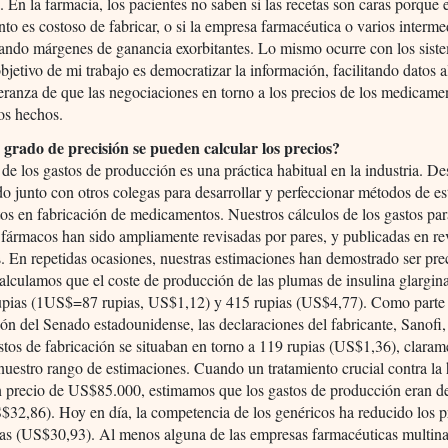
. En la farmacia, los pacientes no saben si las recetas son caras porque 
o es costoso de fabricar, o si la empresa farmacéutica o varios interme
ando márgenes de ganancia exorbitantes. Lo mismo ocurre con los sist
objetivo de mi trabajo es democratizar la información, facilitando datos a
eranza de que las negociaciones en torno a los precios de los medicame
os hechos.
grado de precisión se pueden calcular los precios?
s de los gastos de producción es una práctica habitual en la industria. D
do junto con otros colegas para desarrollar y perfeccionar métodos de e
tos en fabricación de medicamentos. Nuestros cálculos de los gastos par
 fármacos han sido ampliamente revisadas por pares, y publicadas en re
. En repetidas ocasiones, nuestras estimaciones han demostrado ser pre
alculamos que el coste de producción de las plumas de insulina glargin
rupias (1US$=87 rupias, US$1,12) y 415 rupias (US$4,77). Como parte
ión del Senado estadounidense, las declaraciones del fabricante, Sanofi,
stos de fabricación se situaban en torno a 119 rupias (US$1,36), claram
nuestro rango de estimaciones. Cuando un tratamiento crucial contra la 
n precio de US$85.000, estimamos que los gastos de producción eran d
$32,86). Hoy en día, la competencia de los genéricos ha reducido los p
ias (US$30,93). Al menos alguna de las empresas farmacéuticas multina