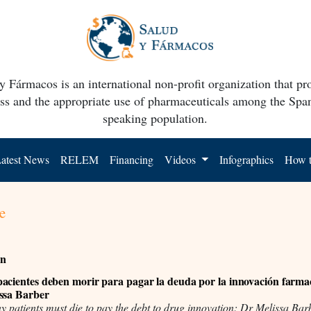
y Fármacos is an international non-profit organization that p
ss and the appropriate use of pharmaceuticals among the Spa
speaking population.
atest News
RELEM
Financing
Videos
Infographics
How t
e
ón
acientes deben morir para pagar la deuda por la innovación farma
ssa Barber
patients must die to pay the debt to drug innovation: Dr Melissa Bar