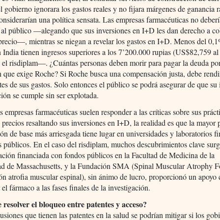
el gobierno ignorara los gastos reales y no fijara márgenes de ganancia 
onsiderarían una política sensata. Las empresas farmacéuticas no deber
 al público —alegando que sus inversiones en I+D les dan derecho a co
precio—, mientras se niegan a revelar los gastos en I+D. Menos del 0,1
 India tienen ingresos superiores a los 7’200.000 rupias (US$82,759 a
 el risdiplam—. ¿Cuántas personas deben morir para pagar la deuda por
n que exige Roche? Si Roche busca una compensación justa, debe rendi
tes de sus gastos. Solo entonces el público se podrá asegurar de que su 
ión se cumple sin ser explotada.
 empresas farmacéuticas suelen responder a las críticas sobre sus práct
e precios resaltando sus inversiones en I+D, la realidad es que la mayor p
ión de base más arriesgada tiene lugar en universidades y laboratorios f
 públicos. En el caso del risdiplam, muchos descubrimientos clave sur
gación financiada con fondos públicos en la Facultad de Medicina de la
ad de Massachusetts, y la Fundación SMA (Spinal Muscular Atrophy F
n atrofia muscular espinal), sin ánimo de lucro, proporcionó un apoyo 
 el fármaco a las fases finales de la investigación.
 resolver el bloqueo entre patentes y acceso?
usiones que tienen las patentes en la salud se podrían mitigar si los gob