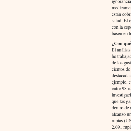
ignorancia
medicament
están cobr
salud. El 
con la esp
basen en l
¿Con qué 
El análisi
he trabaja
de los gas
cientos de
destacadas
ejemplo, c
entre 98 
investigac
que los ga
dentro de 
alcanzó u
rupias (US
2.691 rup