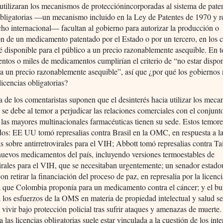
utilizaran los mecanismos de protecciónincorporadas al sistema de pate
obligatorias —un mecanismo incluido en la Ley de Patentes de 1970 y 
cho internacional— facultan al gobierno para autorizar la producción o
n de un medicamento patentado por el Estado o por un tercero, en los 
é disponible para el público a un precio razonablemente asequible. En t
ntos o miles de medicamentos cumplirían el criterio de “no estar dispo
 a un precio razonablemente asequible”, así que ¿por qué los gobiernos 
icencias obligatorias?
 de los comentaristas suponen que el desinterés hacia utilizar los mec
 se debe al temor a perjudicar las relaciones comerciales con el conjunt
 las mayores multinacionales farmacéuticas tienen su sede. Estos temor
ados: EE UU tomó represalias contra Brasil en la OMC, en respuesta a la
as sobre antirretrovirales para el VIH; Abbott tomó represalias contra Ta
nuevos medicamentos del país, incluyendo versiones termoestables de
virales para el VIH, que se necesitaban urgentemente; un senador estad
n retirar la financiación del proceso de paz, en represalia por la licenc
a que Colombia proponía para un medicamento contra el cáncer; y el bu
a los esfuerzos de la OMS en materia de propiedad intelectual y salud se
 vivir bajo protección policial tras sufrir ataques y amenazas de muerte.
a las licencias obligatorias suele estar vinculada a la cuestión de los inte