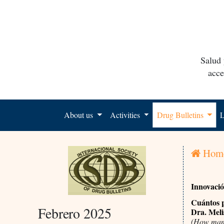
Salud 
acce
About us
Activities
Drug Bulletins
L
Hom
Innovaci
Cuántos p
Febrero 2025
Dra. Meli
(How many 