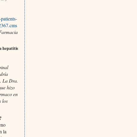
patients-
22367.cms
 Farmacia
a hepatitis
pinal
dría
. La Dra.
que hizo
ármaco en
 los
?
leno
n la