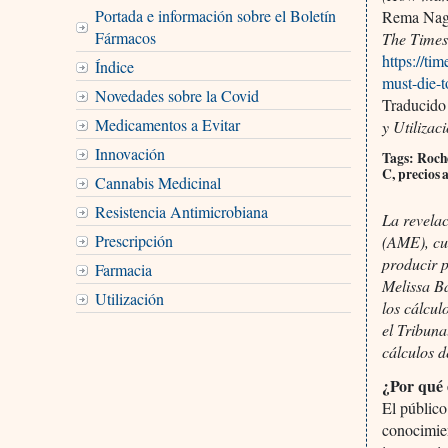
Portada e información sobre el Boletín
Rema Nag
Fármacos
The Times
https://ti
Índice
must-die-
Novedades sobre la Covid
Traducido
Medicamentos a Evitar
y Utilizac
Innovación
Tags: Roche
C, precios 
Cannabis Medicinal
Resistencia Antimicrobiana
La revelac
Prescripción
(AME), cu
producir 
Farmacia
Melissa Ba
Utilización
los cálcu
el Tribun
cálculos d
¿Por qué 
El público
conocimien