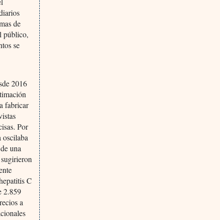
el
diarios
emas de
l público,
ntos se
esde 2016
stimación
a fabricar
vistas
cisas. Por
a oscilaba
 de una
 sugirieron
ente
hepatitis C
e 2.859
recios a
cionales