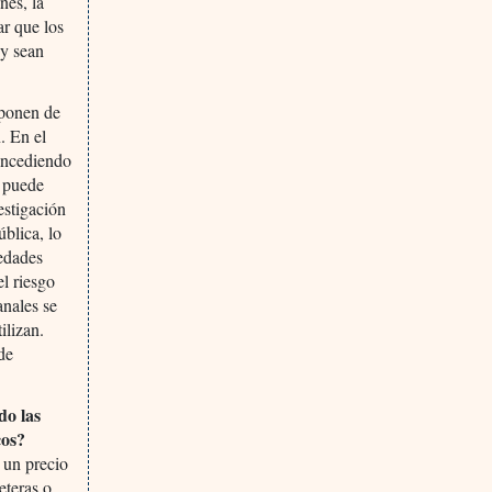
nes, la
ar que los
 y sean
 ponen de
. En el
concediendo
l puede
estigación
ública, lo
medades
el riesgo
anales se
ilizan.
de
do las
cos?
r un precio
eteras o