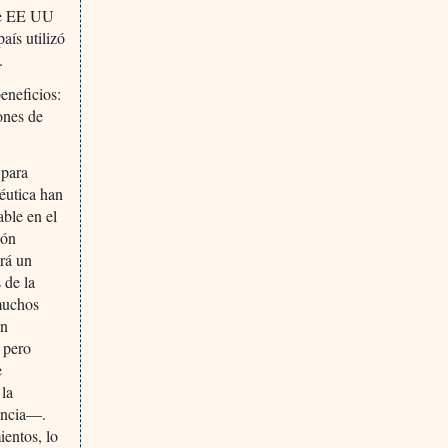
 de EE UU
país utilizó
.
beneficios:
lones de
 para
céutica han
ble en el
ión
ará un
 de la
 muchos
ón
, pero
e
 la
iencia—.
entos, lo