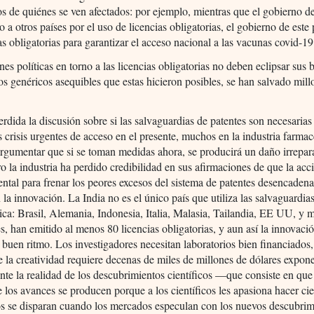
s de quiénes se ven afectados: por ejemplo, mientras que el gobierno
o a otros países por el uso de licencias obligatorias, el gobierno de este 
ias obligatorias para garantizar el acceso nacional a las vacunas covid-19
nes políticas en torno a las licencias obligatorias no deben eclipsar sus 
los genéricos asequibles que estas hicieron posibles, se han salvado mil
rdida la discusión sobre si las salvaguardias de patentes son necesarias
s crisis urgentes de acceso en el presente, muchos en la industria farma
rgumentar que si se toman medidas ahora, se producirá un daño irrepara
ro la industria ha perdido credibilidad en sus afirmaciones de que la acc
tal para frenar los peores excesos del sistema de patentes desencaden
 la innovación. La India no es el único país que utiliza las salvaguardias
ica: Brasil, Alemania, Indonesia, Italia, Malasia, Tailandia, EE UU, y
es, han emitido al menos 80 licencias obligatorias, y aun así la innovaci
 buen ritmo. Los investigadores necesitan laboratorios bien financiados
e la creatividad requiere decenas de miles de millones de dólares expon
te la realidad de los descubrimientos científicos —que consiste en que
 los avances se producen porque a los científicos les apasiona hacer c
s se disparan cuando los mercados especulan con los nuevos descubrimi