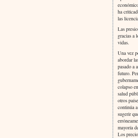
económico
ha criticad
las licenc
Las presio
gracias a 
vidas.
Una vez pe
abordar la
pasado a a
futuro. Pe
gubernamen
colapso en
salud públ
otros país
continúa a
sugerir qu
erróneamen
mayoría de
Los precio