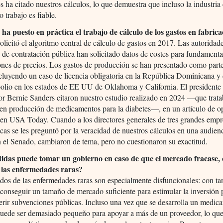
s ha citado nuestros cálculos, lo que demuestra que incluso la industria
o trabajo es fiable.
ha puesto en práctica el trabajo de cálculo de los gastos en fabric
icitó el algoritmo central de cálculo de gastos en 2017. Las autoridad
 de contratación pública han solicitado datos de costes para fundamenta
nes de precios. Los gastos de producción se han presentado como part
ncluyendo un caso de licencia obligatoria en la República Dominicana y
olio en los estados de EE UU de Oklahoma y California. El presidente
or Bernie Sanders citaron nuestro estudio realizado en 2024 —que trat
 en producción de medicamentos para la diabetes—, en un artículo de o
 en USA Today. Cuando a los directores generales de tres grandes empr
cas se les preguntó por la veracidad de nuestros cálculos en una audien
n el Senado, cambiaron de tema, pero no cuestionaron su exactitud.
das puede tomar un gobierno en caso de que el mercado fracase,
e las enfermedades raras?
os de las enfermedades raras son especialmente disfuncionales: con ta
 conseguir un tamaño de mercado suficiente para estimular la inversión 
erir subvenciones públicas. Incluso una vez que se desarrolla un medic
uede ser demasiado pequeño para apoyar a más de un proveedor, lo que