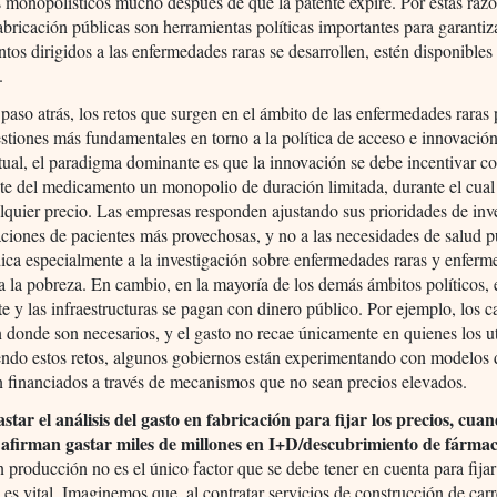
s monopolísticos mucho después de que la patente expire. Por estas razo
abricación públicas son herramientas políticas importantes para garantiz
os dirigidos a las enfermedades raras se desarrollen, estén disponibles
.
aso atrás, los retos que surgen en el ámbito de las enfermedades raras
estiones más fundamentales en torno a la política de acceso e innovación
tual, el paradigma dominante es que la innovación se debe incentivar 
nte del medicamento un monopolio de duración limitada, durante el cua
lquier precio. Las empresas responden ajustando sus prioridades de inv
aciones de pacientes más provechosas, y no a las necesidades de salud p
ica especialmente a la investigación sobre enfermedades raras y enfer
a la pobreza. En cambio, en la mayoría de los demás ámbitos políticos, 
e y las infraestructuras se pagan con dinero público. Por ejemplo, los c
 donde son necesarios, y el gasto no recae únicamente en quienes los ut
ndo estos retos, algunos gobiernos están experimentando con modelos 
 financiados a través de mecanismos que no sean precios elevados.
tar el análisis del gasto en fabricación para fijar los precios, cuan
afirman gastar miles de millones en I+D/descubrimiento de fárma
n producción no es el único factor que se debe tener en cuenta para fija
o es vital. Imaginemos que, al contratar servicios de construcción de carr