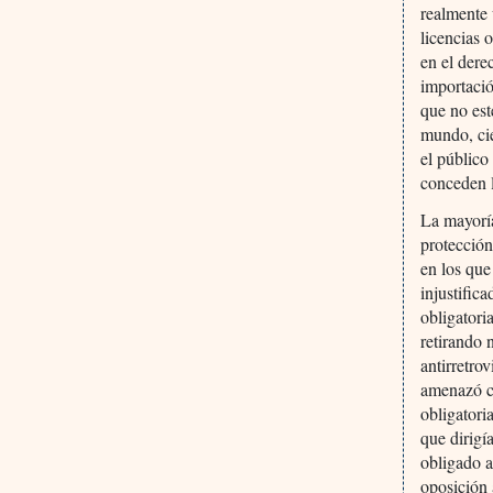
realmente 
licencias 
en el dere
importació
que no est
mundo, cie
el público
conceden l
La mayoría
protección
en los que
injustific
obligatori
retirando 
antirretro
amenazó co
obligatori
que dirigí
obligado a
oposición 