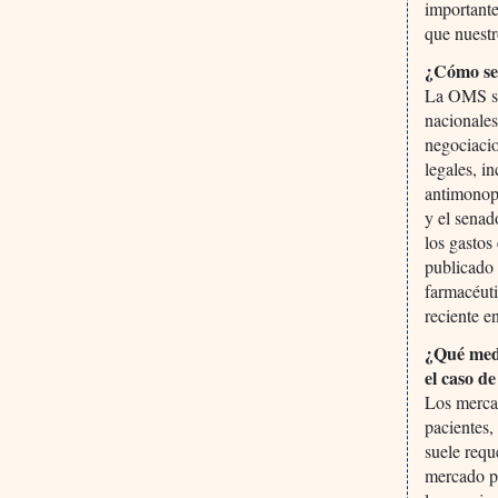
importante
que nuestr
¿Cómo se 
La OMS sol
nacionales
negociacio
legales, i
antimonop
y el senad
los gastos
publicado
farmacéuti
reciente e
¿Qué medi
el caso d
Los mercad
pacientes,
suele requ
mercado p