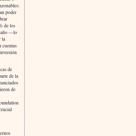
razonables:
ían poder
brar
% de los
l año —lo
 la
r cuentas
inversión
icas de
arte de la
inanciados
gieron de
oundation
crucial
iernos