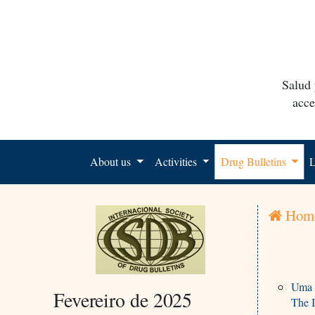
Salud 
acce
About us
Activities
Drug Bulletins
L
Hom
Uma C
Fevereiro de 2025
The I