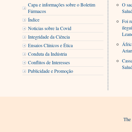
Capa e informações sobre o Boletim
O sac
Fármacos
Salu
Índice
Foi r
ilega
Noticias sobre la Covid
Lean
Integridade da Ciência
Áfric
Ensaios Clínicos e Ética
Aria
Conduta da Indústria
Cassa
Conflitos de Interesses
Salu
Publicidade e Promoção
The 