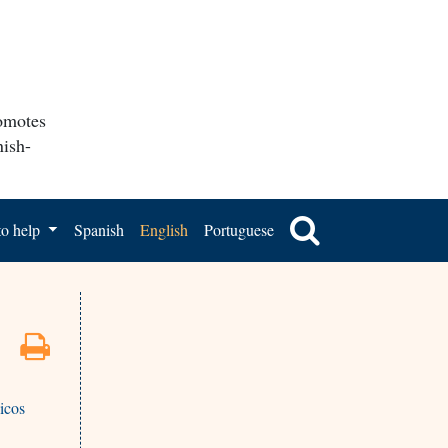
romotes
nish-
o help
Spanish
English
Portuguese
icos