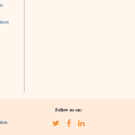
ão
nicos
Follow us on:
tion-