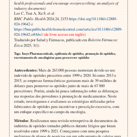
health professionals and encourage overprescribing: an analysis of
industry documents)
Lee C, Tsui A, Xu S. et al
BMC Public Health
2024;24, 2153
https://doi.org/10.1186/s12889-
024-19642-z
https://bmcpublichealth.biomedcentral.com/articles/10.1186/s12889-
024-19642-z#Abs1
(de livre acesso em inglês)
Traduzido por Salud y Fármacos, publicado em
Boletím Fármacos:
Ética
2025; 3(1)
Tags: Insys Pharmaceuticals, epidemia de opióides, promoção de opióides,
recrutamento de oncologistas para prescrever opióides
Antecedentes:
Mais de 263.000 pessoas morreram devido ao uso
indevido de opióides prescritos entre 1999 e 2020. Só entre 2013 e
2015, as empresas farmacêuticas gastaram mais de 39 milhões de
dólares para promover os opióides junto de mais de 67 000
prescritores. Porém, ainda há pouca informação sobre as diferenças
nas respostas dos provedores à promoção de medicamentos. Neste
estudo, investigamos e avaliamos as estratégias utilizadas pelos
fabricantes de opióides para incentivar a prescrição excessiva, com
um enfoque específico no campo da oncologia.
Métodos
: Realizamos uma revisão retrospetiva de documentos da
indústria de opióides tornados públicos durante litígios que foram
resolvidos entre 1999 e 2021. Começamos com uma pesquisa
preliminar de planos de negócios em um subconjunto de coletas para