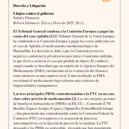
Derecho y Litigación
Litigios contra el gobierno
Salud y Fármacos
Boletín Fármacos: Ética y Derecho
2025; 28 (1)
El Tribunal General condena a la Comisión Europea a pagar las
costas del caso Aplidin [1]
El Tribunal General de la Unión Europea
ha condenado a la Comisión Europea a pagar las costas judiciales en
el caso de Aplidin, el medicamento oncohematológico de
PharmaMar. La decisión se debe a que la Comisión revocó su
negativa a autorizar la
plitidepsina
para tratar el mieloma múltiple,
lo que llevó a archivar el caso por pérdida de objeto. El conflicto
surgió cuando se descubrió que un experto de la Agencia Europea del
Medicamento (EMA), involucrado en la evaluación del fármaco,
tenía intereses en una empresa rival. Como resultado, la EMA
reevaluará el medicamento bajo criterios más estrictos de
imparcialidad y transparencia
Las tres principales PBMs contrademandan a la FTC en un caso
clave sobre precios de medicamentos [2].
Las tres mayores gestoras
de beneficios farmacéuticos (PBMs) en EE.UU.—Caremark (CVS
Health), Express Scripts (Cigna) y Optum Rx (UnitedHealth Group)
—han presentado una contrademanda contra la Comisión Federal de
Comercio (FTC) en respuesta a la acusación de prácticas
anticompetitivas en la fijación de precios de la insulina. La FTC
demandó a las PBMs en septiembre, alegando que han manipulado