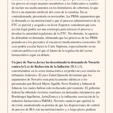
los precios al exigir mayores reembolsos a los fabricantes a cambio
de incluir sus medicamentos en los formularios de cobertura, lo que
llevó a un aumento artificial del costo de la insulina. En su
contrademanda, presentada en noviembre, las PBMs argumentan que
la demanda es inconstitucional y que el proceso administrativo de la
FTC es parcial y sesgado a su favor. Expertos consideran que esta
acción legal podría ser una estrategia para retrasar el proceso y
desafiar la autoridad regulatoria de la FTC. No obstante, la agencia
ha defendido su demanda, afirmando que las prácticas de las PBMs
perjudican a los pacientes al encarecer medicamentos esenciales. El
caso podría escalar hasta la Corte Suprema, especialmente en un
contexto político en el que el futuro de la regulación del sector
farmacéutico sigue en debate.
Un juez de Nueva Jersey ha desestimado la demanda de Novartis
contra la Ley de Reducción de la Inflación
(IRA) [3],
convirtiéndose en la sexta farmacéutica en perder un caso similar en
tribunales federales. El juez Zahid Quraishi dictaminó que los
argumentos de Novartis eran prácticamente idénticos a los
presentados por Bristol Myers Squibb, Novo Nordisk y Johnson &
Johnson, los cuales habían sido rechazados previamente. El gobierno
federal ha obtenido victorias similares en demandas interpuestas por
Boehringer Ingelheim, AstraZeneca y la influyente asociación de la
industria farmacéutica PhRMA. Novartis anunció que apelará la
decisión, manteniendo su postura de que las disposiciones de control
de precios de IRA son inconstitucionales y, a largo plazo, podrían