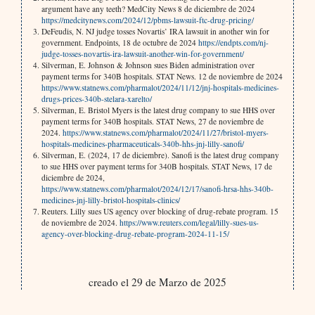
argument have any teeth? MedCity News 8 de diciembre de 2024
https://medcitynews.com/2024/12/pbms-lawsuit-ftc-drug-pricing/
DeFeudis, N. NJ judge tosses Novartis’ IRA lawsuit in another win for
government. Endpoints, 18 de octubre de 2024
https://endpts.com/nj-
judge-tosses-novartis-ira-lawsuit-another-win-for-government/
Silverman, E. Johnson & Johnson sues Biden administration over
payment terms for 340B hospitals. STAT News. 12 de noviembre de 2024
https://www.statnews.com/pharmalot/2024/11/12/jnj-hospitals-medicines-
drugs-prices-340b-stelara-xarelto/
Silverman, E. Bristol Myers is the latest drug company to sue HHS over
payment terms for 340B hospitals. STAT News, 27 de noviembre de
2024.
https://www.statnews.com/pharmalot/2024/11/27/bristol-myers-
hospitals-medicines-pharmaceuticals-340b-hhs-jnj-lilly-sanofi/
Silverman, E. (2024, 17 de diciembre). Sanofi is the latest drug company
to sue HHS over payment terms for 340B hospitals. STAT News, 17 de
diciembre de 2024,
https://www.statnews.com/pharmalot/2024/12/17/sanofi-hrsa-hhs-340b-
medicines-jnj-lilly-bristol-hospitals-clinics/
Reuters. Lilly sues US agency over blocking of drug-rebate program. 15
de noviembre de 2024.
https://www.reuters.com/legal/lilly-sues-us-
agency-over-blocking-drug-rebate-program-2024-11-15/
creado el 29 de Marzo de 2025