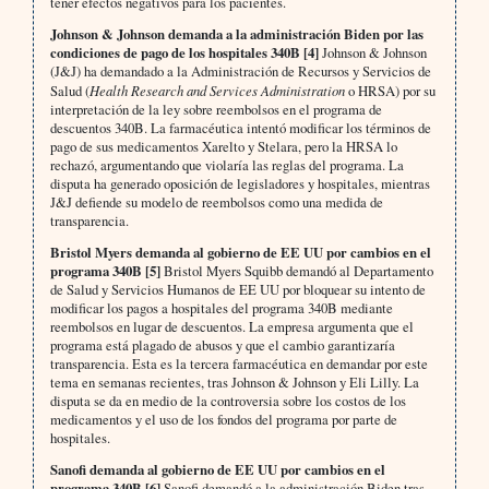
tener efectos negativos para los pacientes.
Johnson & Johnson demanda a la administración Biden por las
condiciones de pago de los hospitales 340B [4]
Johnson & Johnson
(J&J) ha demandado a la Administración de Recursos y Servicios de
Salud (
Health Research and Services Administration
o HRSA) por su
interpretación de la ley sobre reembolsos en el programa de
descuentos 340B. La farmacéutica intentó modificar los términos de
pago de sus medicamentos Xarelto y Stelara, pero la HRSA lo
rechazó, argumentando que violaría las reglas del programa. La
disputa ha generado oposición de legisladores y hospitales, mientras
J&J defiende su modelo de reembolsos como una medida de
transparencia.
Bristol Myers demanda al gobierno de EE UU por cambios en el
programa 340B [5]
Bristol Myers Squibb demandó al Departamento
de Salud y Servicios Humanos de EE UU por bloquear su intento de
modificar los pagos a hospitales del programa 340B mediante
reembolsos en lugar de descuentos. La empresa argumenta que el
programa está plagado de abusos y que el cambio garantizaría
transparencia. Esta es la tercera farmacéutica en demandar por este
tema en semanas recientes, tras Johnson & Johnson y Eli Lilly. La
disputa se da en medio de la controversia sobre los costos de los
medicamentos y el uso de los fondos del programa por parte de
hospitales.
Sanofi demanda al gobierno de EE UU por cambios en el
programa 340B [6]
Sanofi demandó a la administración Biden tras