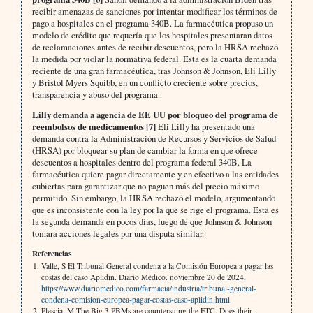
recibir amenazas de sanciones por intentar modificar los términos de
pago a hospitales en el programa 340B. La farmacéutica propuso un
modelo de crédito que requería que los hospitales presentaran datos
de reclamaciones antes de recibir descuentos, pero la HRSA rechazó
la medida por violar la normativa federal. Esta es la cuarta demanda
reciente de una gran farmacéutica, tras Johnson & Johnson, Eli Lilly
y Bristol Myers Squibb, en un conflicto creciente sobre precios,
transparencia y abuso del programa.
Lilly demanda a agencia de EE UU por bloqueo del programa de
reembolsos de medicamentos [7]
Eli Lilly ha presentado una
demanda contra la Administración de Recursos y Servicios de Salud
(HRSA) por bloquear su plan de cambiar la forma en que ofrece
descuentos a hospitales dentro del programa federal 340B. La
farmacéutica quiere pagar directamente y en efectivo a las entidades
cubiertas para garantizar que no paguen más del precio máximo
permitido. Sin embargo, la HRSA rechazó el modelo, argumentando
que es inconsistente con la ley por la que se rige el programa. Esta es
la segunda demanda en pocos días, luego de que Johnson & Johnson
tomara acciones legales por una disputa similar.
Referencias
Valle, S El Tribunal General condena a la Comisión Europea a pagar las
costas del caso Aplidin. Diario Médico. noviembre 20 de 2024,
https://www.diariomedico.com/farmacia/industria/tribunal-general-
condena-comision-europea-pagar-costas-caso-aplidin.html
Plescia, M.The Big 3 PBMs are countersuing the FTC. Does their