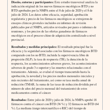
Diseño, entorno y participantes:
Este estudio transversal analiza la
indicación original de los nuevos fármacos oncológicos BTD y no
BTD aprobados por la NMPA entre el 8 de julio de 2020 y el 8 de
julio de 2024. Los datos sobre eficacia, seguridad, aprobación
regulatoria y precio de los fármacos oncológicos se extrajeron de
ensayos clínicos pivotales incluidos en informes de revisión
publicados por el NMPA, artículos revisados por pares o informes de
reuniones, y los precios de las ofertas ganadoras de fármacos
oncológicos en el proceso chino de adquisición centralizado a nivel
provincial.
Resultados y medidas principales:
El resultado principal fue la
eficacia y la seguridad asociadas con los fármacos oncológicos BTD
comparado con los no BTD, incluida la supervivencia libre de
progresión (SLP), la tasa de respuesta (TR), la duración de la
respuesta, los acontecimientos adversos graves, los acontecimientos
adversos de grado 3 o superior y las muertes relacionadas con el
tratamiento. Además, se evaluó el tiempo transcurrido hasta la
aprobación, la novedad y los precios medios mensuales iniciales y
más recientes del tratamiento, así como su tasa media anual de
reducción (TMAR; la suma de las tasas de reducción dividida por el
número de años del precio mensual del tratamiento) de estos
medicamentos contra el cáncer.
Resultados:
Entre julio de 2020 y julio de 2024, la NMPA aprobó 18
fármacos contra el cáncer con BTD (36 %) y 32 fármacos no BTD (64
%). La mediana (rango intercuartílico o RIC) del tiempo de