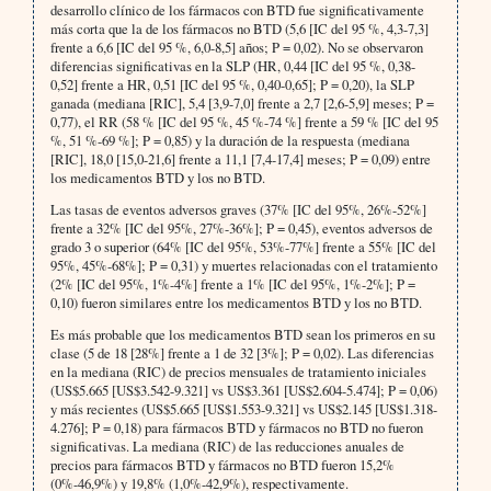
desarrollo clínico de los fármacos con BTD fue significativamente
más corta que la de los fármacos no BTD (5,6 [IC del 95 %, 4,3-7,3]
frente a 6,6 [IC del 95 %, 6,0-8,5] años; P = 0,02). No se observaron
diferencias significativas en la SLP (HR, 0,44 [IC del 95 %, 0,38-
0,52] frente a HR, 0,51 [IC del 95 %, 0,40-0,65]; P = 0,20), la SLP
ganada (mediana [RIC], 5,4 [3,9-7,0] frente a 2,7 [2,6-5,9] meses; P =
0,77), el RR (58 % [IC del 95 %, 45 %-74 %] frente a 59 % [IC del 95
%, 51 %-69 %]; P = 0,85) y la duración de la respuesta (mediana
[RIC], 18,0 [15,0-21,6] frente a 11,1 [7,4-17,4] meses; P = 0,09) entre
los medicamentos BTD y los no BTD.
Las tasas de eventos adversos graves (37% [IC del 95%, 26%-52%]
frente a 32% [IC del 95%, 27%-36%]; P = 0,45), eventos adversos de
grado 3 o superior (64% [IC del 95%, 53%-77%] frente a 55% [IC del
95%, 45%-68%]; P = 0,31) y muertes relacionadas con el tratamiento
(2% [IC del 95%, 1%-4%] frente a 1% [IC del 95%, 1%-2%]; P =
0,10) fueron similares entre los medicamentos BTD y los no BTD.
Es más probable que los medicamentos BTD sean los primeros en su
clase (5 de 18 [28%] frente a 1 de 32 [3%]; P = 0,02). Las diferencias
en la mediana (RIC) de precios mensuales de tratamiento iniciales
(US$5.665 [US$3.542-9.321] vs US$3.361 [US$2.604-5.474]; P = 0,06)
y más recientes (US$5.665 [US$1.553-9.321] vs US$2.145 [US$1.318-
4.276]; P = 0,18) para fármacos BTD y fármacos no BTD no fueron
significativas. La mediana (RIC) de las reducciones anuales de
precios para fármacos BTD y fármacos no BTD fueron 15,2%
(0%-46,9%) y 19,8% (1,0%-42,9%), respectivamente.