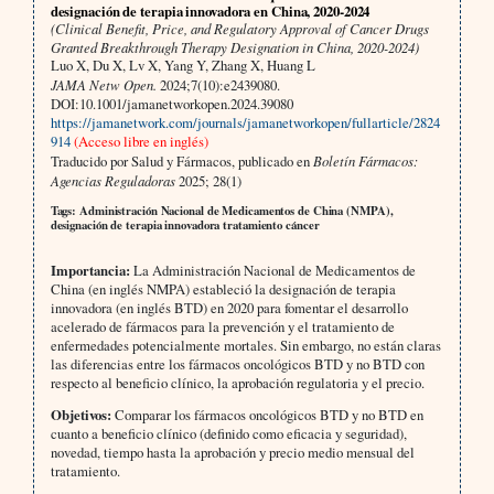
designación de terapia innovadora en China, 2020-2024
(Clinical Benefit, Price, and Regulatory Approval of Cancer Drugs
Granted Breakthrough Therapy Designation in China, 2020-2024)
Luo X, Du X, Lv X, Yang Y, Zhang X, Huang L
JAMA Netw Open.
2024;7(10):e2439080.
DOI:10.1001/jamanetworkopen.2024.39080
https://jamanetwork.com/journals/jamanetworkopen/fullarticle/2824
914
(Acceso libre en inglés)
Traducido por Salud y Fármacos, publicado en
Boletín Fármacos:
Agencias Reguladoras
2025; 28(1)
Tags: Administración Nacional de Medicamentos de China (NMPA),
designación de terapia innovadora tratamiento cáncer
Importancia:
La Administración Nacional de Medicamentos de
China (en inglés NMPA) estableció la designación de terapia
innovadora (en inglés BTD) en 2020 para fomentar el desarrollo
acelerado de fármacos para la prevención y el tratamiento de
enfermedades potencialmente mortales. Sin embargo, no están claras
las diferencias entre los fármacos oncológicos BTD y no BTD con
respecto al beneficio clínico, la aprobación regulatoria y el precio.
Objetivos:
Comparar los fármacos oncológicos BTD y no BTD en
cuanto a beneficio clínico (definido como eficacia y seguridad),
novedad, tiempo hasta la aprobación y precio medio mensual del
tratamiento.