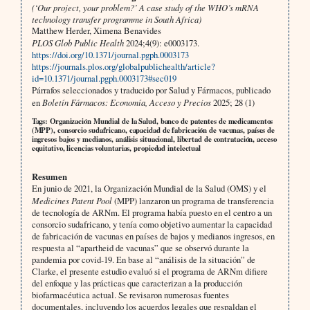
(‘Our project, your problem?’ A case study of the WHO’s mRNA
technology transfer programme in South Africa)
Matthew Herder, Ximena Benavides
PLOS Glob Public Health
2024;4(9): e0003173.
https://doi.org/10.1371/journal.pgph.0003173
https://journals.plos.org/globalpublichealth/article?
id=10.1371/journal.pgph.0003173#sec019
Párrafos seleccionados y traducido por Salud y Fármacos, publicado
en
Boletín Fármacos: Economía, Acceso y Precios
2025; 28 (1)
Tags: Organización Mundial de la Salud, banco de patentes de medicamentos
(MPP), consorcio sudafricano, capacidad de fabricación de vacunas, países de
ingresos bajos y medianos, análisis situacional, libertad de contratación, acceso
equitativo, licencias voluntarias, propiedad intelectual
Resumen
En junio de 2021, la Organización Mundial de la Salud (OMS) y el
Medicines Patent Pool
(MPP) lanzaron un programa de transferencia
de tecnología de ARNm. El programa había puesto en el centro a un
consorcio sudafricano, y tenía como objetivo aumentar la capacidad
de fabricación de vacunas en países de bajos y medianos ingresos, en
respuesta al “apartheid de vacunas” que se observó durante la
pandemia por covid-19. En base al “análisis de la situación” de
Clarke, el presente estudio evaluó si el programa de ARNm difiere
del enfoque y las prácticas que caracterizan a la producción
biofarmacéutica actual. Se revisaron numerosas fuentes
documentales, incluyendo los acuerdos legales que respaldan el