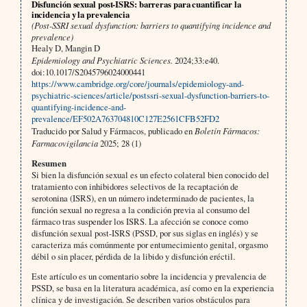
Disfunción sexual post-ISRS: barreras para cuantificar la
incidencia y la prevalencia
(Post-SSRI sexual dysfunction: barriers to quantifying incidence and
prevalence)
Healy D, Mangin D
Epidemiology and Psychiatric Sciences.
2024;33:e40.
doi:10.1017/S2045796024000441
https://www.cambridge.org/core/journals/epidemiology-and-
psychiatric-sciences/article/postssri-sexual-dysfunction-barriers-to-
quantifying-incidence-and-
prevalence/EF502A763704810C127E2561CFB52FD2
Traducido por Salud y Fármacos, publicado en
Boletín Fármacos:
Farmacovigilancia
2025; 28 (1)
Resumen
Si bien la disfunción sexual es un efecto colateral bien conocido del
tratamiento con inhibidores selectivos de la recaptación de
serotonina (ISRS), en un número indeterminado de pacientes, la
función sexual no regresa a la condición previa al consumo del
fármaco tras suspender los ISRS. La afección se conoce como
disfunción sexual post-ISRS (PSSD, por sus siglas en inglés) y se
caracteriza más comúnmente por entumecimiento genital, orgasmo
débil o sin placer, pérdida de la libido y disfunción eréctil.
Este artículo es un comentario sobre la incidencia y prevalencia de
PSSD, se basa en la literatura académica, así como en la experiencia
clínica y de investigación. Se describen varios obstáculos para