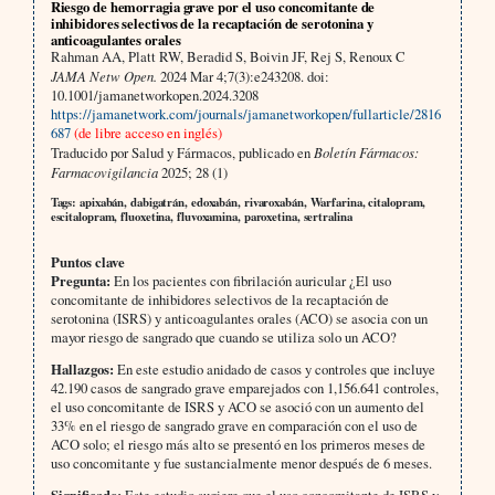
Riesgo de hemorragia grave por el uso concomitante de
inhibidores selectivos de la recaptación de serotonina y
anticoagulantes orales
Rahman AA, Platt RW, Beradid S, Boivin JF, Rej S, Renoux C
JAMA Netw Open.
2024 Mar 4;7(3):e243208. doi:
10.1001/jamanetworkopen.2024.3208
https://jamanetwork.com/journals/jamanetworkopen/fullarticle/2816
687
(de libre acceso en inglés)
Traducido por Salud y Fármacos, publicado en
Boletín Fármacos:
Farmacovigilancia
2025; 28 (1)
Tags: apixabán, dabigatrán, edoxabán, rivaroxabán, Warfarina, citalopram,
escitalopram, fluoxetina, fluvoxamina, paroxetina, sertralina
Puntos clave
Pregunta:
En los pacientes con fibrilación auricular ¿El uso
concomitante de inhibidores selectivos de la recaptación de
serotonina (ISRS) y anticoagulantes orales (ACO) se asocia con un
mayor riesgo de sangrado que cuando se utiliza solo un ACO?
Hallazgos:
En este estudio anidado de casos y controles que incluye
42.190 casos de sangrado grave emparejados con 1,156.641 controles,
el uso concomitante de ISRS y ACO se asoció con un aumento del
33% en el riesgo de sangrado grave en comparación con el uso de
ACO solo; el riesgo más alto se presentó en los primeros meses de
uso concomitante y fue sustancialmente menor después de 6 meses.
Significado:
Este estudio sugiere que el uso concomitante de ISRS y