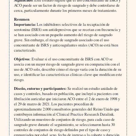
ACO puede ser un factor de riesgo de sangrado y debe controlarse de
cerca, particularmente durante los primeros meses de tratamiento.
Resumen
Importancia:
Los inhibidores selectivos de la recaptación de
serotonina (ISRS) son antidepresivos que se recetan con frecuencia y
se han asociado con un pequeño aumento del riesgo de sangrado
grave. Sin embargo, el riesgo de sangrado asociado con el uso
concomitante de ISRS y anticoagulantes orales (ACO) no está bien
caracterizado.
Objetivos
: Evaluar si el uso concomitante de ISRS con ACO se
asocia con un mayor riesgo de sangrado grave en comparación con el
uso de ACO solo, describir cómo el riesgo varía con la duración de su
uso, e identificar las características clínicas clave que modifican este
riesgo.
Diseño, entorno y participantes:
Se realizó un estudio anidado de
casos y controles, basado en población, que incluyó a pacientes con
fibrilación auricular que iniciaron ACO entre el 2 de enero de 1998 y
el 29 de marzo de 2021. Los pacientes procedían de
aproximadamente 2.000 consultorios generales del Reino Unido que
contribuyen información al Clinical Practice Research Datalink.
Utilizando un muestreo de conjuntos de riesgo, para cada caso de
sangrado grave durante el seguimiento, se seleccionaron hasta 30
controles de conjuntos de riesgo definidos por el tipo de caso y
emparejados por edad, sexo, fecha de ingreso a la cohorte y duración