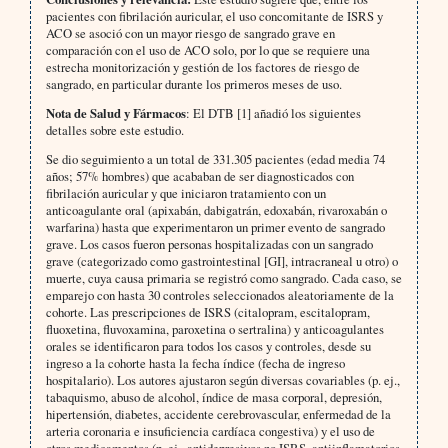
pacientes con fibrilación auricular, el uso concomitante de ISRS y
ACO se asoció con un mayor riesgo de sangrado grave en
comparación con el uso de ACO solo, por lo que se requiere una
estrecha monitorización y gestión de los factores de riesgo de
sangrado, en particular durante los primeros meses de uso.
Nota de Salud y Fármacos
: El DTB [1] añadió los siguientes
detalles sobre este estudio.
Se dio seguimiento a un total de 331.305 pacientes (edad media 74
años; 57% hombres) que acababan de ser diagnosticados con
fibrilación auricular y que iniciaron tratamiento con un
anticoagulante oral (apixabán, dabigatrán, edoxabán, rivaroxabán o
warfarina) hasta que experimentaron un primer evento de sangrado
grave. Los casos fueron personas hospitalizadas con un sangrado
grave (categorizado como gastrointestinal [GI], intracraneal u otro) o
muerte, cuya causa primaria se registró como sangrado. Cada caso, se
emparejo con hasta 30 controles seleccionados aleatoriamente de la
cohorte. Las prescripciones de ISRS (citalopram, escitalopram,
fluoxetina, fluvoxamina, paroxetina o sertralina) y anticoagulantes
orales se identificaron para todos los casos y controles, desde su
ingreso a la cohorte hasta la fecha índice (fecha de ingreso
hospitalario). Los autores ajustaron según diversas covariables (p. ej.,
tabaquismo, abuso de alcohol, índice de masa corporal, depresión,
hipertensión, diabetes, accidente cerebrovascular, enfermedad de la
arteria coronaria e insuficiencia cardíaca congestiva) y el uso de
otros medicamentos (p. ej., antidepresivos no ISRS, antiinflamatorios