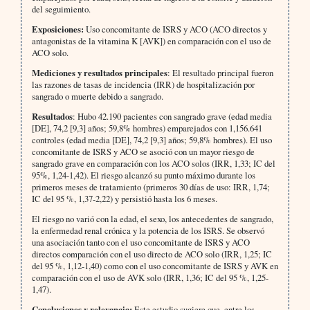
del seguimiento.
Exposiciones:
Uso concomitante de ISRS y ACO (ACO directos y
antagonistas de la vitamina K [AVK]) en comparación con el uso de
ACO solo.
Mediciones y resultados principales
: El resultado principal fueron
las razones de tasas de incidencia (IRR) de hospitalización por
sangrado o muerte debido a sangrado.
Resultados
: Hubo 42.190 pacientes con sangrado grave (edad media
[DE], 74,2 [9,3] años; 59,8% hombres) emparejados con 1,156.641
controles (edad media [DE], 74,2 [9,3] años; 59,8% hombres). El uso
concomitante de ISRS y ACO se asoció con un mayor riesgo de
sangrado grave en comparación con los ACO solos (IRR, 1,33; IC del
95%, 1,24-1,42). El riesgo alcanzó su punto máximo durante los
primeros meses de tratamiento (primeros 30 días de uso: IRR, 1,74;
IC del 95 %, 1,37-2,22) y persistió hasta los 6 meses.
El riesgo no varió con la edad, el sexo, los antecedentes de sangrado,
la enfermedad renal crónica y la potencia de los ISRS. Se observó
una asociación tanto con el uso concomitante de ISRS y ACO
directos comparación con el uso directo de ACO solo (IRR, 1,25; IC
del 95 %, 1,12-1,40) como con el uso concomitante de ISRS y AVK en
comparación con el uso de AVK solo (IRR, 1,36; IC del 95 %, 1,25-
1,47).
Conclusiones y relevancia:
Este estudio sugiere que, entre los