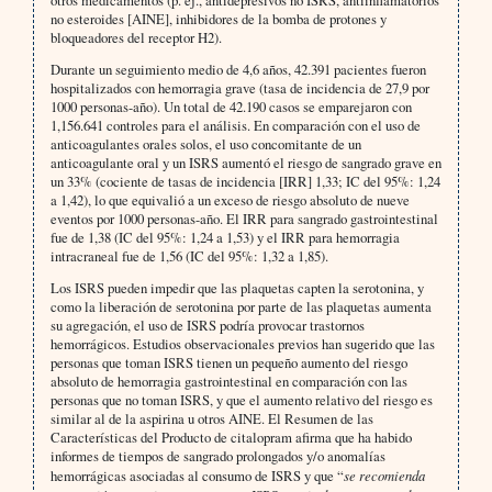
no esteroides [AINE], inhibidores de la bomba de protones y
bloqueadores del receptor H2).
Durante un seguimiento medio de 4,6 años, 42.391 pacientes fueron
hospitalizados con hemorragia grave (tasa de incidencia de 27,9 por
1000 personas-año). Un total de 42.190 casos se emparejaron con
1,156.641 controles para el análisis. En comparación con el uso de
anticoagulantes orales solos, el uso concomitante de un
anticoagulante oral y un ISRS aumentó el riesgo de sangrado grave en
un 33% (cociente de tasas de incidencia [IRR] 1,33; IC del 95%: 1,24
a 1,42), lo que equivalió a un exceso de riesgo absoluto de nueve
eventos por 1000 personas-año. El IRR para sangrado gastrointestinal
fue de 1,38 (IC del 95%: 1,24 a 1,53) y el IRR para hemorragia
intracraneal fue de 1,56 (IC del 95%: 1,32 a 1,85).
Los ISRS pueden impedir que las plaquetas capten la serotonina, y
como la liberación de serotonina por parte de las plaquetas aumenta
su agregación, el uso de ISRS podría provocar trastornos
hemorrágicos. Estudios observacionales previos han sugerido que las
personas que toman ISRS tienen un pequeño aumento del riesgo
absoluto de hemorragia gastrointestinal en comparación con las
personas que no toman ISRS, y que el aumento relativo del riesgo es
similar al de la aspirina u otros AINE. El Resumen de las
Características del Producto de citalopram afirma que ha habido
informes de tiempos de sangrado prolongados y/o anomalías
hemorrágicas asociadas al consumo de ISRS y que “
se recomienda