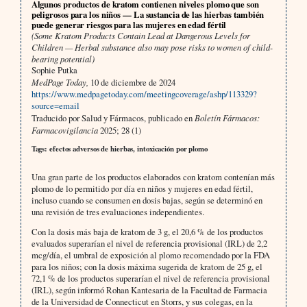
Algunos productos de kratom contienen niveles plomo que son
peligrosos para los niños — La sustancia de las hierbas también
puede generar riesgos para las mujeres en edad fértil
(Some Kratom Products Contain Lead at Dangerous Levels for
Children — Herbal substance also may pose risks to women of child-
bearing potential)
Sophie Putka
MedPage Today,
10 de diciembre de 2024
https://www.medpagetoday.com/meetingcoverage/ashp/113329?
source=email
Traducido por Salud y Fármacos, publicado en
Boletín Fármacos:
Farmacovigilancia
2025; 28 (1)
Tags: efectos adversos de hierbas, intoxicación por plomo
Una gran parte de los productos elaborados con kratom contenían más
plomo de lo permitido por día en niños y mujeres en edad fértil,
incluso cuando se consumen en dosis bajas, según se determinó en
una revisión de tres evaluaciones independientes.
Con la dosis más baja de kratom de 3 g, el 20,6 % de los productos
evaluados superarían el nivel de referencia provisional (IRL) de 2,2
mcg/día, el umbral de exposición al plomo recomendado por la FDA
para los niños; con la dosis máxima sugerida de kratom de 25 g, el
72,1 % de los productos superarían el nivel de referencia provisional
(IRL), según informó Rohan Kantesaria de la Facultad de Farmacia
de la Universidad de Connecticut en Storrs, y sus colegas, en la