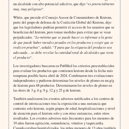
un alcaloide con alto potencial adictivo, que dijo “
es potencialmente
muy, muy peligroso
“.
White, que preside el Consejo Asesor de Consumidores de Kratom,
parte del grupo de defensa de la Coalición Global del Kratom, dijo
que los legisladores podrían permitir el acceso de los usuarios que se
benefician del kratom, pero tomar medidas para evitar que se vean
perjudicados. “
Lo mínimo que se puede hacer es informar a la gente
de que puede haber metales pesados en los productos y exigir que se
realicen pruebas
“, señaló. “
Y para que la etiqueta del producto sea
adecuada… se debe revelar la cantidad total de alcaloides que tiene
el producto
“.
Los investigadores buscaron en PubMed los criterios preestablecidos
para evaluar los productos que contienen kratom desde la fecha más
temprana posible hasta abril de 2024. Combinaron tres evaluaciones
independientes y pudieron determinar los niveles de plomo en mcg/g
de kratom para 68 productos. Determinaron los niveles de plomo en
las dosis de 3 g, 6 g, 9 g, 12 g y 25 g de kratom.
También analizaron los eventos adversos notificados a los centros de
control de intoxicaciones tras la exposición a una sustancia que
contenía solo kratom, según grupos de edad, hospitalizaciones y nivel
de atención para el kratom solo y con otras sustancias, entre otros
resultados. Los eventos adversos más frecuentes para los menores de
19 años fueron agitación, somnolencia, vómitos y taquicardia.
Cuando estaban hospitalizados, los niños menores de 13 años también