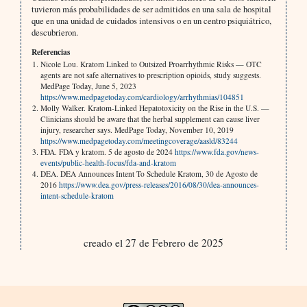
tuvieron más probabilidades de ser admitidos en una sala de hospital
que en una unidad de cuidados intensivos o en un centro psiquiátrico,
descubrieron.
Referencias
Nicole Lou. Kratom Linked to Outsized Proarrhythmic Risks — OTC
agents are not safe alternatives to prescription opioids, study suggests.
MedPage Today, June 5, 2023
https://www.medpagetoday.com/cardiology/arrhythmias/104851
Molly Walker. Kratom-Linked Hepatotoxicity on the Rise in the U.S. —
Clinicians should be aware that the herbal supplement can cause liver
injury, researcher says. MedPage Today, November 10, 2019
https://www.medpagetoday.com/meetingcoverage/aasld/83244
FDA. FDA y kratom. 5 de agosto de 2024
https://www.fda.gov/news-
events/public-health-focus/fda-and-kratom
DEA. DEA Announces Intent To Schedule Kratom, 30 de Agosto de
2016
https://www.dea.gov/press-releases/2016/08/30/dea-announces-
intent-schedule-kratom
creado el 27 de Febrero de 2025