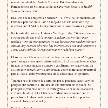
reunión de mitad de año de la Sociedad Estadounidense de
Farmacéuticos de Sistemas de Salud
(American Society of Health-
System Pharmacists).
En el caso de las mujeres en edad fértil, el 5,9 % de los productos de
kratom superarían su IRL de 8,8 mcg/día con una dosis de 3 mg,
mientras que el 54,4 % lo superarían con la dosis máxima sugerida.
Kantesaria dijo sobre el kratom a MedPage Today: “
Tenemos que ser
conscientes de que podría aportar beneficios potenciales, pero
también tiene efectos negativos, ya que las personas pueden volverse
adictas, hay eventos adversos, hay interacciones con medicamentos y
existe la posibilidad de experimentar toxicidad por plomo
“.
El kratom se elabora a partir de las hojas secas del árbol
Mitragyna
speciosa
, que crece en el sudeste asiático. Está disponible en muchas
tiendas de conveniencia, estancos y gasolineras, se vende como un
estimulante energético y se promociona como un tratamiento natural
para aliviar el dolor y recuperarse de la adicción a los opioides.
También ha sido objeto de escrutinio por su potencial adictivo y los
peligros que conlleva al tratarse de una sustancia no regulada. Su
principal ingrediente activo, la mitragynina, se ha relacionado con
arritmias letales [1]. La FDA ha advertido anteriormente que los
productos de kratom contienen altos niveles de metales pesados,
como el plomo y el níquel [2].
Según la FDA, el kratom no se comercializa legalmente en EE UU