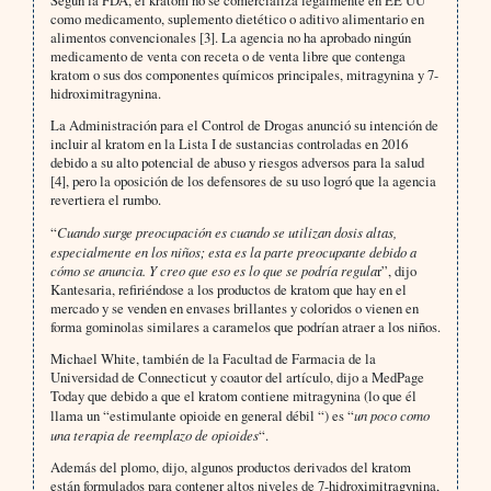
como medicamento, suplemento dietético o aditivo alimentario en
alimentos convencionales [3]. La agencia no ha aprobado ningún
medicamento de venta con receta o de venta libre que contenga
kratom o sus dos componentes químicos principales, mitragynina y 7-
hidroximitragynina.
La Administración para el Control de Drogas anunció su intención de
incluir al kratom en la Lista I de sustancias controladas en 2016
debido a su alto potencial de abuso y riesgos adversos para la salud
[4], pero la oposición de los defensores de su uso logró que la agencia
revertiera el rumbo.
“
Cuando surge preocupación es cuando se utilizan dosis altas,
especialmente en los niños; esta es la parte preocupante debido a
cómo se anuncia. Y creo que eso es lo que se podría regula
r”, dijo
Kantesaria, refiriéndose a los productos de kratom que hay en el
mercado y se venden en envases brillantes y coloridos o vienen en
forma gominolas similares a caramelos que podrían atraer a los niños.
Michael White, también de la Facultad de Farmacia de la
Universidad de Connecticut y coautor del artículo, dijo a MedPage
Today que debido a que el kratom contiene mitragynina (lo que él
llama un “estimulante opioide en general débil “) es “
un poco como
una terapia de reemplazo de opioides
“.
Además del plomo, dijo, algunos productos derivados del kratom
están formulados para contener altos niveles de 7-hidroximitragynina,