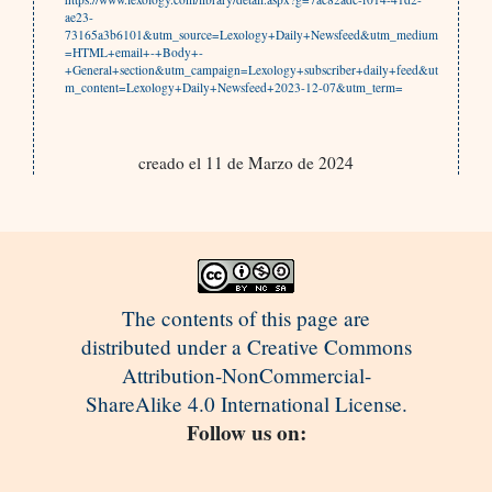
ae23-
73165a3b6101&utm_source=Lexology+Daily+Newsfeed&utm_medium
=HTML+email+-+Body+-
+General+section&utm_campaign=Lexology+subscriber+daily+feed&ut
m_content=Lexology+Daily+Newsfeed+2023-12-07&utm_term=
creado el 11 de Marzo de 2024
The contents of this page are
distributed under a Creative Commons
Attribution-NonCommercial-
ShareAlike 4.0 International License.
Follow us on: