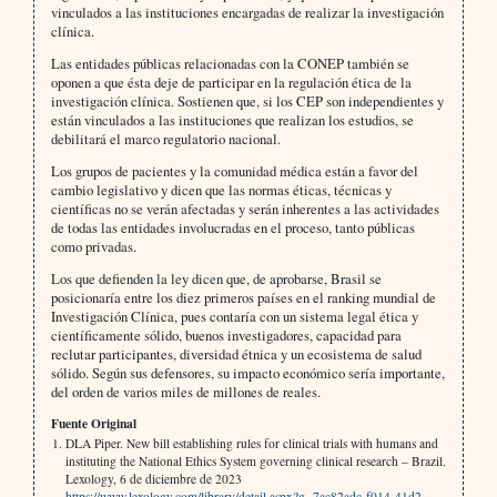
vinculados a las instituciones encargadas de realizar la investigación
clínica.
Las entidades públicas relacionadas con la CONEP también se
oponen a que ésta deje de participar en la regulación ética de la
investigación clínica. Sostienen que, si los CEP son independientes y
están vinculados a las instituciones que realizan los estudios, se
debilitará el marco regulatorio nacional.
Los grupos de pacientes y la comunidad médica están a favor del
cambio legislativo y dicen que las normas éticas, técnicas y
científicas no se verán afectadas y serán inherentes a las actividades
de todas las entidades involucradas en el proceso, tanto públicas
como privadas.
Los que defienden la ley dicen que, de aprobarse, Brasil se
posicionaría entre los diez primeros países en el ranking mundial de
Investigación Clínica, pues contaría con un sistema legal ética y
científicamente sólido, buenos investigadores, capacidad para
reclutar participantes, diversidad étnica y un ecosistema de salud
sólido. Según sus defensores, su impacto económico sería importante,
del orden de varios miles de millones de reales.
Fuente Original
DLA Piper. New bill establishing rules for clinical trials with humans and
instituting the National Ethics System governing clinical research – Brazil.
Lexology, 6 de diciembre de 2023
https://www.lexology.com/library/detail.aspx?g=7ac82adc-f014-41d2-