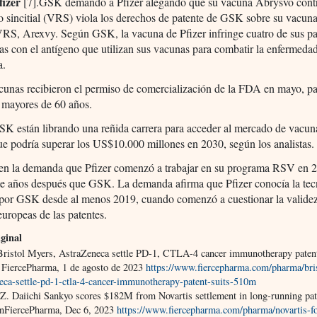
fizer
[7].GSK demandó a Pfizer alegando que su vacuna Abrysvo contr
io sincitial (VRS) viola los derechos de patente de GSK sobre su vacuna
VRS, Arexvy. Según GSK, la vacuna de Pfizer infringe cuatro de sus pa
as con el antígeno que utilizan sus vacunas para combatir la enfermeda
a.
unas recibieron el permiso de comercialización de la FDA en mayo, pa
 mayores de 60 años.
SK están librando una reñida carrera para acceder al mercado de vacun
e podría superar los US$10.000 millones en 2030, según los analistas.
en la demanda que Pfizer comenzó a trabajar en su programa RSV en 2
te años después que GSK. La demanda afirma que Pfizer conocía la tec
 por GSK desde al menos 2019, cuando comenzó a cuestionar la validez
europeas de las patentes.
ginal
Bristol Myers, AstraZeneca settle PD-1, CTLA-4 cancer immunotherapy patent 
FiercePharma, 1 de agosto de 2023
https://www.fiercepharma.com/pharma/bri
neca-settle-pd-1-ctla-4-cancer-immunotherapy-patent-suits-510m
 Z. Daiichi Sankyo scores $182M from Novartis settlement in long-running pat
ionFiercePharma, Dec 6, 2023
https://www.fiercepharma.com/pharma/novartis-fo