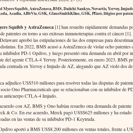
tol Myers Squibb, AstraZeneca, BMS, Daiichi Sankyo, Novartis, Yervoy, Imjud
keda, Acadia, ABbVie, GSK, GlaxoSmithKline, GSK, Pfizer, litigios por paten
Myers Squibb y AstraZeneca
[1] han resuelto rápidamente demandas p
 de patentes en torno a sus exitosas inmunoterapias contra el cáncer [1]
 Delaware aprobó las estipulaciones de las dos empresas para desestimar
distintas. En 2022, BMS acusó a AstraZeneca de violar ocho patentes 
u inhibidor PD-1 Opdivo, y luego presentó otra demanda en abril por i
ente del agente CTLA-4 Yervoy. Posteriormente, en enero 2023, BMS pr
nda centrada en Yervoy e Imjudo de AZ, alegando que AZ violó dos de
a adjudico US$510 millones para resolver todas las disputas de patent
socio Ono Pharmaceuticals que se relacionaban con su inhibidor de P
 su anticuerpo CTLA-4 Imjudo.
 acuerdo con AZ, BMS y Ono habían resuelto otra demanda de patente
rck & Co. En ese acuerdo, Merck pagó USS$625 millones y ha estado
asadas en las ventas de su inhibidor PD-1 Keytruda.
Opdivo aportó a BMS US$8.200 millones en ventas totales, frente a U