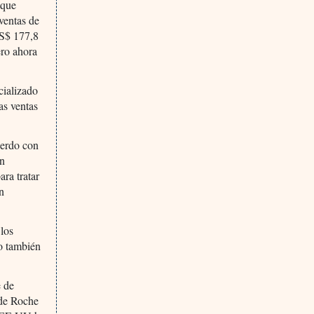
 que
 ventas de
US$ 177,8
ero ahora
cializado
as ventas
uerdo con
un
ara tratar
En
 los
o también
e de
 de Roche