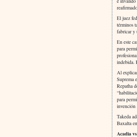
e invalidó
reafirmado 
El juez fe
términos t
fabricar y
En este ca
para permi
profesiona
indebida. 
Al explica
Suprema en
Repatha de
“habilitac
para permi
invención 
Takeda adq
Baxalta en
Acadia vs