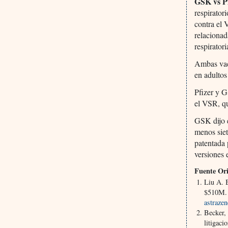
GSK vs P
respirator
contra el 
relacionad
respiratori
Ambas vac
en adultos
Pfizer y G
el VSR, qu
GSK dijo 
menos sie
patentada
versiones 
Fuente Ori
Liu A. 
$510M. 
astraze
Becker,
litigac