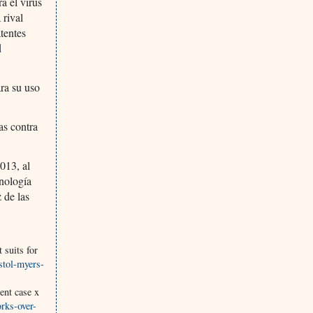
a el virus
 rival
tentes
d
ra su uso
as contra
013, al
nología
 de las
suits for
stol-myers-
ent case x
rks-over-