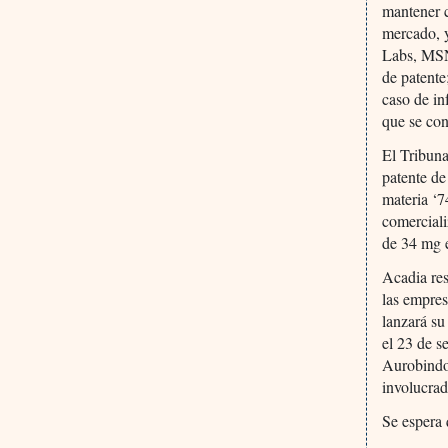
mantener c
mercado, 
Labs, MSN
de patente
caso de i
que se co
El Tribuna
patente de
materia ‘7
comerciali
de 34 mg e
Acadia res
las empres
lanzará su
el 23 de s
Aurobindo
involucra
Se espera