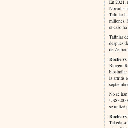
En 2021, u
Novartis h
Tafinlar h
millones. 
el caso ha
Tafinlar d
después de
de Zelbor
Roche vs
Biogen. R
biosimilar
la artriti
septiembre
No se han 
US$3.000 
se utilizó 
Roche vs
Takeda sob