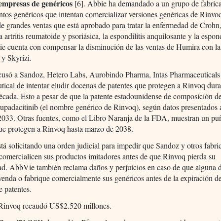
empresas de genéricos
[6]. Abbie ha demandado a un grupo de fabric
os genéricos que intentan comercializar versiones genéricas de Rinvoq
e grandes ventas que está aprobado para tratar la enfermedad de Crohn, 
a artritis reumatoide y psoriásica, la espondilitis anquilosante y la espond
ie cuenta con compensar la disminución de las ventas de Humira con la
y Skyrizi.
usó a Sandoz, Hetero Labs, Aurobindo Pharma, Intas Pharmaceuticals
ical de intentar eludir docenas de patentes que protegen a Rinvoq dura
cada. Esto a pesar de que la patente estadounidense de composición d
upadacitinib (el nombre genérico de Rinvoq), según datos presentados 
 2033. Otras fuentes, como el Libro Naranja de la FDA, muestran un p
que protegen a Rinvoq hasta marzo de 2038.
á solicitando una orden judicial para impedir que Sandoz y otros fabri
comercialicen sus productos imitadores antes de que Rinvoq pierda su
ad. AbbVie también reclama daños y perjuicios en caso de que alguna d
enda o fabrique comercialmente sus genéricos antes de la expiración d
e patentes.
Rinvoq recaudó US$2.520 millones.