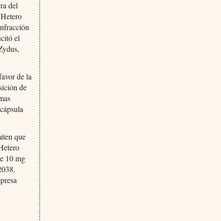
ra del
 Hetero
infracción
citó el
Zydus,
favor de la
sición de
rmas
 cápsula
miten que
 Hetero
de 10 mg
2038.
presa