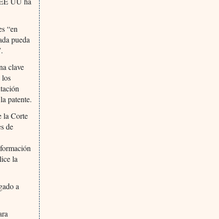
de EE UU ha
nes “en
tada pueda
”.
na clave
 los
ntación
la patente.
e la Corte
es de
información
ice la
egado a
ara