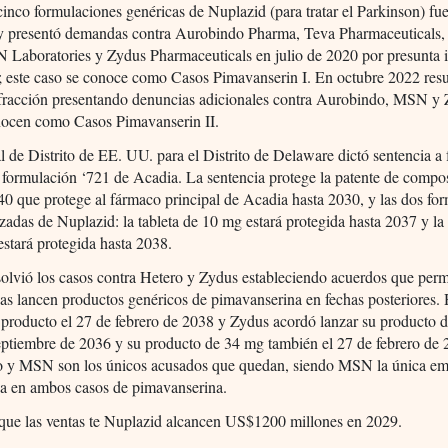
inco formulaciones genéricas de Nuplazid (para tratar el Parkinson) fue
y presentó demandas contra Aurobindo Pharma, Teva Pharmaceuticals,
 Laboratories y Zydus Pharmaceuticals en julio de 2020 por presunta 
; este caso se conoce como Casos Pimavanserin I. En octubre 2022 resu
nfracción presentando denuncias adicionales contra Aurobindo, MSN y 
nocen como Casos Pimavanserin II.
l de Distrito de EE. UU. para el Distrito de Delaware dictó sentencia a 
 formulación ‘721 de Acadia. La sentencia protege la patente de compo
40 que protege al fármaco principal de Acadia hasta 2030, y las dos fo
zadas de Nuplazid: la tableta de 10 mg estará protegida hasta 2037 y la
stará protegida hasta 2038.
olvió los casos contra Hetero y Zydus estableciendo acuerdos que per
as lancen productos genéricos de pimavanserina en fechas posteriores.
 producto el 27 de febrero de 2038 y Zydus acordó lanzar su producto 
eptiembre de 2036 y su producto de 34 mg también el 27 de febrero de 
 y MSN son los únicos acusados que quedan, siendo MSN la única em
da en ambos casos de pimavanserina.
 que las ventas te Nuplazid alcancen US$1200 millones en 2029.