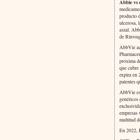
Abbie vs 
medicament
producto d
ulcerosa, l
axial. Abb
de Rinvoq 
AbbVie ac
Pharmaceut
próxima dé
que cubre 
expira en
patentes 
AbbVie est
genéricos 
exclusivid
empresas v
multitud d
En 2022, 