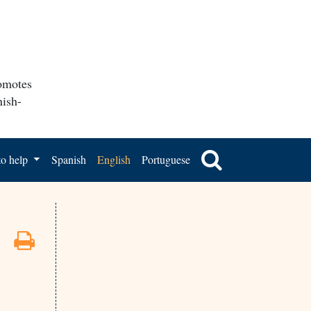
romotes
nish-
o help
Spanish
English
Portuguese