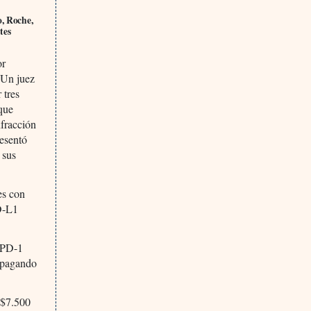
o, Roche,
tes
or
. Un juez
 tres
que
nfracción
esentó
 sus
es con
D-L1
 PD-1
 pagando
S$7.500