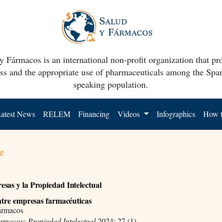
y Fármacos is an international non-profit organization that p
ss and the appropriate use of pharmaceuticals among the Spa
speaking population.
atest News
RELEM
Financing
Videos
Infographics
How t
e
sas y la Propiedad Intelectual
entre empresas farmacéuticas
ármacos
ármacos: Propiedad Intelectual
2024; 27 (1)