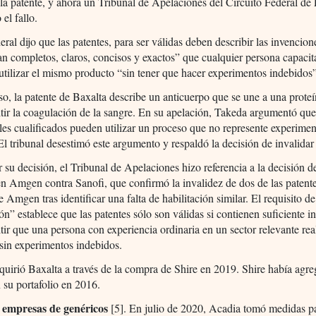
 la patente, y ahora un Tribunal de Apelaciones del Circuito Federal 
el fallo.
deral dijo que las patentes, para ser válidas deben describir las invencio
an completos, claros, concisos y exactos” que cualquier persona capaci
 utilizar el mismo producto “sin tener que hacer experimentos indebidos
so, la patente de Baxalta describe un anticuerpo que se une a una proteí
tir la coagulación de la sangre. En su apelación, Takeda argumentó que
les cualificados pueden utilizar un proceso que no represente experime
El tribunal desestimó este argumento y respaldó la decisión de invalidar 
r su decisión, el Tribunal de Apelaciones hizo referencia a la decisión d
 Amgen contra Sanofi, que confirmó la invalidez de dos de las patent
 Amgen tras identificar una falta de habilitación similar. El requisito de
ión” establece que las patentes sólo son válidas si contienen suficiente 
tir que una persona con experiencia ordinaria en un sector relevante real
sin experimentos indebidos.
uirió Baxalta a través de la compra de Shire en 2019. Shire había agr
 su portafolio en 2016.
 empresas de genéricos
[5]. En julio de 2020, Acadia tomó medidas p