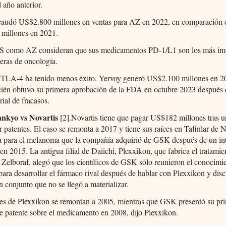
l año anterior.
ecaudó US$2.800 millones en ventas para AZ en 2022, en comparación
millones en 2021.
 como AZ consideran que sus medicamentos PD-1/L1 son los más im
teras de oncología.
CTLA-4 ha tenido menos éxito. Yervoy generó US$2.100 millones en 2
cién obtuvo su primera aprobación de la FDA en octubre 2023 después
rial de fracasos.
ankyo vs Novartis
[2].Novartis tiene que pagar US$182 millones tras u
r patentes. El caso se remonta a 2017 y tiene sus raíces en Tafinlar de N
ia para el melanoma que la compañía adquirió de GSK después de un i
 en 2015. La antigua filial de Daiichi, Plexxikon, que fabrica el tratamie
elboraf, alegó que los científicos de GSK sólo reunieron el conocimi
para desarrollar el fármaco rival después de hablar con Plexxikon y disc
n conjunto que no se llegó a materializar.
tes de Plexxikon se remontan a 2005, mientras que GSK presentó su pr
de patente sobre el medicamento en 2008, dijo Plexxikon.