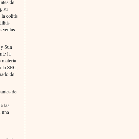
antes de
, su
la colitis
ilitis
s ventas
 y Sun
nte la
e materia
a la SEC,
uñado de
cantes de
e las
e una