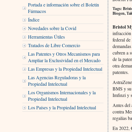
Portada e información sobre el Boletín
Tags: Bris
Fármacos
Biogen, Ta
Índice
Bristol 
Novedades sobre la Covid
infracción
Herramientas Útiles
federal de
Tratados de Libre Comercio
demandas 
cubren a s
Las Patentes y Otros Mecanismos para
de la pat
Ampliar la Exclusividad en el Mercado
otra dema
Las Empresas y la Propiedad Intelectual
patentes.
Las Agencias Reguladoras y la
AstraZenec
Propiedad Intelectual
BMS y su 
Los Organismos Internacionales y la
Imfinzi y
Propiedad Intelectual
Antes del
Los Países y la Propiedad Intelectual
contra Me
regalías b
En 2022, 