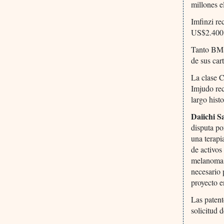
millones e
Imfinzi r
US$2.400 
Tanto BMS
de sus car
La clase 
Imjudo re
largo histo
Daiichi S
disputa po
una terap
de activos
melanoma Z
necesario 
proyecto e
Las paten
solicitud 