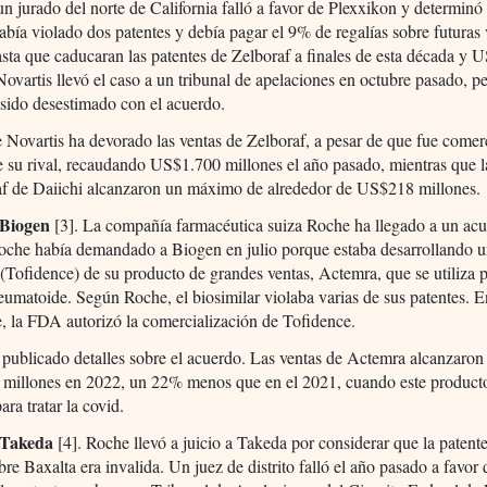
n jurado del norte de California falló a favor de Plexxikon y determinó
abía violado dos patentes y debía pagar el 9% de regalías sobre futuras
asta que caducaran las patentes de Zelboraf a finales de esta década y 
Novartis llevó el caso a un tribunal de apelaciones en octubre pasado, p
 sido desestimado con el acuerdo.
e Novartis ha devorado las ventas de Zelboraf, a pesar de que fue comer
 su rival, recaudando US$1.700 millones el año pasado, mientras que l
af de Daiichi alcanzaron un máximo de alrededor de US$218 millones.
 Biogen
[3]. La compañía farmacéutica suiza Roche ha llegado a un ac
oche había demandado a Biogen en julio porque estaba desarrollando 
 (Tofidence) de su producto de grandes ventas, Actemra, que se utiliza p
s reumatoide. Según Roche, el biosimilar violaba varias de sus patentes. 
, la FDA autorizó la comercialización de Tofidence.
publicado detalles sobre el acuerdo. Las ventas de Actemra alcanzaron
millones en 2022, un 22% menos que en el 2021, cuando este product
para tratar la covid.
 Takeda
[4]. Roche llevó a juicio a Takeda por considerar que la patent
re Baxalta era invalida. Un juez de distrito falló el año pasado a favor