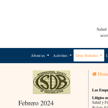
Salud 
acce
About us
Activities
Drug Bulletins
L
Hom
Las Empre
Litigios 
Febrero 2024
Salud y F
Boletín F