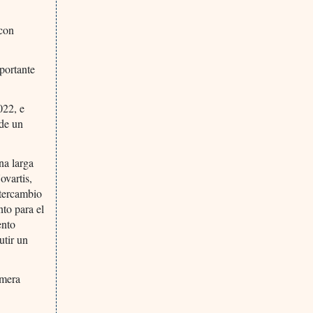
 con
portante
022, e
 de un
na larga
ovartis,
ntercambio
nto para el
ento
utir un
imera