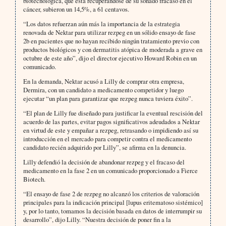
biotecnológica, que está recuperándose de su sonado fracaso en el
cáncer, subieron un 14,5%, a 61 centavos.
“Los datos refuerzan aún más la importancia de la estrategia
renovada de Nektar para utilizar rezpeg en un sólido ensayo de fase
2b en pacientes que no hayan recibido ningún tratamiento previo con
productos biológicos y con dermatitis atópica de moderada a grave en
octubre de este año”, dijo el director ejecutivo Howard Robin en un
comunicado.
En la demanda, Nektar acusó a Lilly de comprar otra empresa,
Dermira, con un candidato a medicamento competidor y luego
ejecutar “un plan para garantizar que rezpeg nunca tuviera éxito”.
“El plan de Lilly fue diseñado para justificar la eventual rescisión del
acuerdo de las partes, evitar pagos significativos adeudados a Nektar
en virtud de este y empañar a rezpeg, retrasando o impidiendo así su
introducción en el mercado para competir contra el medicamento
candidato recién adquirido por Lilly”, se afirma en la denuncia.
Lilly defendió la decisión de abandonar rezpeg y el fracaso del
medicamento en la fase 2 en un comunicado proporcionado a Fierce
Biotech.
“El ensayo de fase 2 de rezpeg no alcanzó los criterios de valoración
principales para la indicación principal [lupus eritematoso sistémico]
y, por lo tanto, tomamos la decisión basada en datos de interrumpir su
desarrollo”, dijo Lilly. “Nuestra decisión de poner fin a la