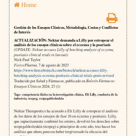
Home
Gestión de los Ensayos Clínicos, Metodología, Costos y Conflictos
de Interés
ACTUALIZACIÓN: Nektar demanda a Lilly por estropear el
análisis de los ensayos clínicos sobre el eczema y la psoriasis
(UPDATE: Nektar accuses Lilly of botching analysis of eczema,
psoriasis clinical trials in lawsuit)
Nick Paul Taylor
FiercePharma,
7 de agosto de 2023
https://www.fiercebiotech.com/biotech/nektar-accuses-lilly-
botching-analysis-eczema-psoriasis-clinical-trials-posts-revised
Traducido por Salud y Fármacos, publicado en
Boletín Fármacos:
Ensayos Clínicos
2024; 27 (1)
Tags: competencia ilícita en la investigación clínica, Eli Lilly, conducta de la
industria, rezpeg, rezpegaldesleukin
Nektar Therapeutics ha acusado a Eli Lilly de estropear el análisis
de los datos de los ensayos de fase 1b en eczema y psoriasis. Lilly,
que supuestamente confirmó los errores, devolvió los derechos sobre
rezpegaldesleukin (rezpeg) a principios de este año, tras hacer los
análisis que ahora parecen haber tergiversado la eficacia del