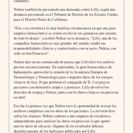
candidato.
Nektar también ha presentado una demanda contra Lilly, según una
denuncia presentada en el Tribunal de Distrito de los Estados Unidos
para el Distrito Norte de California.
“Este caso involucra la muy familiar circunstancia en que una gran
empresa farmacéutica se centra en elevar sus ganancias por encima
de todo lo demás”, escribió Nektar en la denuncia. “Lilly, una de las
compañías farmacéuticas más grandes del mundo, eludió sus
responsabilidades clínicas y contractuales con su socio, Nektar, con
sede en San Francisco”.
Nektar dijo en un comunicado de prensa que Lilly hizo los análisis
previos incorrectamente. En septiembre, la gran farmacéutica de
Indianápolis aprovechó la reunión de la Academia Europea de
Dermatología y Venereología para compartir datos de los ensayos
clínicos de fase 1b que probaron el conjugado de IL-2 rezpeg en
pacientes con dermatitis atópica y psoriasis. Lilly devolvió los
derechos de rezpeg a Nektar, junto con los datos clínicos sin procesar,
en abril.
Esa fue la primera vez que Nektar tuvo la oportunidad de revisar los
archivos completos con los datos de los pacientes. La revisión hizo
saltar las alarmas. Nektar contrató a una empresa de estadística
independiente para analizar los datos sin procesar, lo que aportó
nuevos datos de eficacia. Algunos de los resultados difieren
dramáticamente de los hallazgos publicados por Lilly.