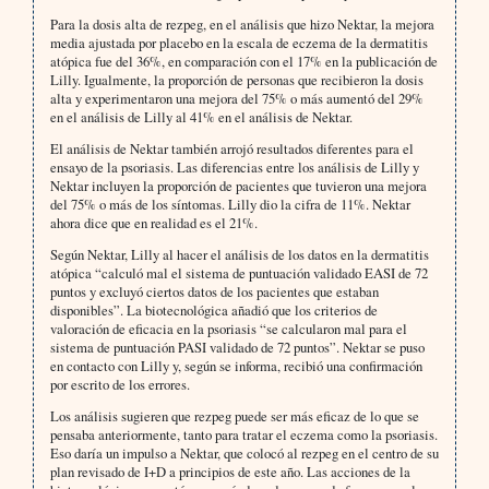
Para la dosis alta de rezpeg, en el análisis que hizo Nektar, la mejora
media ajustada por placebo en la escala de eczema de la dermatitis
atópica fue del 36%, en comparación con el 17% en la publicación de
Lilly. Igualmente, la proporción de personas que recibieron la dosis
alta y experimentaron una mejora del 75% o más aumentó del 29%
en el análisis de Lilly al 41% en el análisis de Nektar.
El análisis de Nektar también arrojó resultados diferentes para el
ensayo de la psoriasis. Las diferencias entre los análisis de Lilly y
Nektar incluyen la proporción de pacientes que tuvieron una mejora
del 75% o más de los síntomas. Lilly dio la cifra de 11%. Nektar
ahora dice que en realidad es el 21%.
Según Nektar, Lilly al hacer el análisis de los datos en la dermatitis
atópica “calculó mal el sistema de puntuación validado EASI de 72
puntos y excluyó ciertos datos de los pacientes que estaban
disponibles”. La biotecnológica añadió que los criterios de
valoración de eficacia en la psoriasis “se calcularon mal para el
sistema de puntuación PASI validado de 72 puntos”. Nektar se puso
en contacto con Lilly y, según se informa, recibió una confirmación
por escrito de los errores.
Los análisis sugieren que rezpeg puede ser más eficaz de lo que se
pensaba anteriormente, tanto para tratar el eczema como la psoriasis.
Eso daría un impulso a Nektar, que colocó al rezpeg en el centro de su
plan revisado de I+D a principios de este año. Las acciones de la