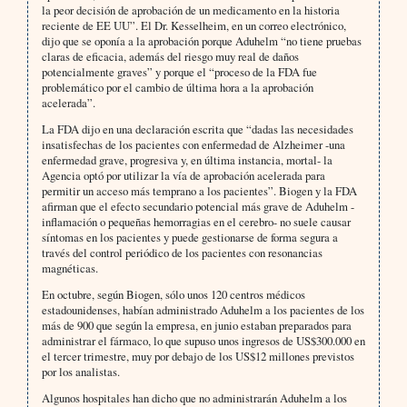
la peor decisión de aprobación de un medicamento en la historia
reciente de EE UU”. El Dr. Kesselheim, en un correo electrónico,
dijo que se oponía a la aprobación porque Aduhelm “no tiene pruebas
claras de eficacia, además del riesgo muy real de daños
potencialmente graves” y porque el “proceso de la FDA fue
problemático por el cambio de última hora a la aprobación
acelerada”.
La FDA dijo en una declaración escrita que “dadas las necesidades
insatisfechas de los pacientes con enfermedad de Alzheimer -una
enfermedad grave, progresiva y, en última instancia, mortal- la
Agencia optó por utilizar la vía de aprobación acelerada para
permitir un acceso más temprano a los pacientes”. Biogen y la FDA
afirman que el efecto secundario potencial más grave de Aduhelm -
inflamación o pequeñas hemorragias en el cerebro- no suele causar
síntomas en los pacientes y puede gestionarse de forma segura a
través del control periódico de los pacientes con resonancias
magnéticas.
En octubre, según Biogen, sólo unos 120 centros médicos
estadounidenses, habían administrado Aduhelm a los pacientes de los
más de 900 que según la empresa, en junio estaban preparados para
administrar el fármaco, lo que supuso unos ingresos de US$300.000 en
el tercer trimestre, muy por debajo de los US$12 millones previstos
por los analistas.
Algunos hospitales han dicho que no administrarán Aduhelm a los