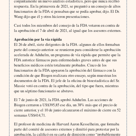
conjuntamente un nuevo análisis estadístico, pero que nunca recibió
respuesta. En la primavera de 2021, se preguntó a un consejo de altos
funcionarios de la FDA si pensaban que se podía aprobar, dijo. El Dr.
Wang dijo que él y otros hicieron presentaciones.
Casi todos los miembros del consejo de la FDA votaron en contra de
la aprobación el 7 de abril de 2021, al igual que los asesores externos.
Aprobación por la vía rápida
El 26 de abril, siete dirigentes de la FDA -algunos de ellos formaban
parte del consejo anterior- se reunieron para considerar la aprobación
acelerada de Aduhelm, un programa de vía rápida que permite que la
FDA autorice fármacos para enfermedades graves antes de que sus
beneficios médicos estén totalmente probados. Cinco de los
funcionarios de la FDA apoyaron la aprobación del fármaco con la
condición de que Biogen realizara otro ensayo, según muestran los
documentos de la FDA. El jefe de la oficina de bioestadística del Sr.
Massie votó en contra de la aprobación, del tipo que fuera, mientras
que un séptimo funcionario se abstuvo.
El 7 de junio de 2021, la FDA aprobó Aduhelm. Las acciones de
Biogen cerraron a US$395,85 ese día, un 38% más que el precio de
cierre anterior, y el 10 de junio alcanzaron el máximo de cierre en 52
semanas US$414,71.
El profesor de medicina de Harvard Aaron Kesselheim, que formaba
parte del comité de asesores externos y dimitió para protestar por la
aprobación, la calificó en su carta de dimisión como “probablemente