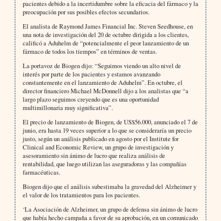
pacientes debido a la incertidumbre sobre la eficacia del fármaco y la
preocupación por sus posibles efectos secundarios.
El analista de Raymond James Financial Inc. Steven Seedhouse, en
una nota de investigación del 20 de octubre dirigida a los clientes,
calificó a Aduhelm de “potencialmente el peor lanzamiento de un
fármaco de todos los tiempos” en términos de ventas.
La portavoz de Biogen dijo: “Seguimos viendo un alto nivel de
interés por parte de los pacientes y estamos avanzando
constantemente en el lanzamiento de Aduhelm”. En octubre, el
director financiero Michael McDonnell dijo a los analistas que “a
largo plazo seguimos creyendo que es una oportunidad
multimillonaria muy significativa”.
El precio de lanzamiento de Biogen, de US$56.000, anunciado el 7 de
junio, era hasta 19 veces superior a lo que se consideraría un precio
justo, según un análisis publicado en agosto por el Institute for
Clinical and Economic Review, un grupo de investigación y
asesoramiento sin ánimo de lucro que realiza análisis de
rentabilidad, que luego utilizan las aseguradoras y las compañías
farmacéuticas.
Biogen dijo que el análisis subestimaba la gravedad del Alzheimer y
el valor de los tratamientos para los pacientes.
‘La Asociación de Alzheimer, un grupo de defensa sin ánimo de lucro
que había hecho campaña a favor de su aprobación, en un comunicado