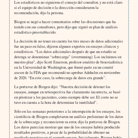
Los estadísticos no siguieron el consejo del consultor, y no está claro
si el equipo de decisión o la dirección consideraron la
recomendación, dijo la persona.
Biogen se negó a hacer comentarios sobre las discusiones que ha
tenido con sus consultores, pero dijo que siguió su plan de análisis
estadístico preestablecido.
La decisión de no tener en cuenta los tres meses de datos adicionales
fue un paso en falso, dijeron algunos expertos en ensayos clínicos y
estadísticos. “Los datos adicionales después de que un estudio se
detenga se denominan “sobrecarga” (overrunning). Los incluimos en
nuestro plan”, dijo Scott Emerson, profesor emérito de bioestadística
en la Universidad de Washington, que formó parte en un comité
asesor de la FDA que recomendó no aprobar Aduhelm en noviembre
de 2020. “En este caso, la sobrecarga de datos era grande”.
La portavoz de Biogen dijo: “Nuestra decisión de detener los
ensayos, aunque en retrospectiva fue claramente incorrecta, se basó
en priorizar a los pacientes, como siempre debe ser. El coste no se
tuvo en cuenta a la hora de determinar la inutilidad”.
Sólo en las semanas posteriores a la interrupción de los ensayos, los
científicos de Biogen completaron un análisis preliminar de los datos
de la sobrecarga y reconocieron su error, dijo la portavoz de Biogen.
Los datos parecían mostrar que uno de los ensayos habría producido
resultados positivos, a pesar de la probabilidad de obtener un
resultado negativo en el segundo ensayo. Inicialmente, Biogen había