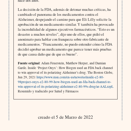
hace dos años.
La decisión de la FDA, además de detonar muchas críticas, ha
cambiado el panorama de los medicamentos contra el
Alzheimer, despejando el camino para que Eli Lilly solicite la
aprobación de un medicamento similar. Y también ha provocado
la incredulidad de algunos ejecutivos farmacéuticos. “Esto es un
desastre a muchos niveles”, dijo uno de ellos, que pidió el
anonimato para hablar con franqueza sobre otro fabricante de
medicamentos. “Francamente, no puedo entender cómo la FDA
decidió aprobar un medicamento que parece tener más pruebas
de que causa daño que de que es bueno”.
Fuente original
: Adam Feuerstein, Matthew Herper, and Damian
Garde. Inside ‘Project Onyx’: How Biogen used an FDA back channel
to win approval of its polarizing Alzheimer’s drug. The Boston Globe,
Jun 29, 2021
https://www.msn.com/en-us/news/us/inside-e2-80-
98project-onyx-e2-80-99-how-biogen-used-an-fda-back-channel-to-
win-approval-of-its-polarizing-alzheimer-e2-80-99s-drug/ar-AALzzpL
Resumido y traducido por Salud y Fármacos
creado el 5 de Marzo de 2022