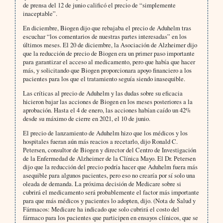
de prensa del 12 de junio calificó el precio de “simplemente
inaceptable”.
En diciembre, Biogen dijo que rebajaba el precio de Aduhelm tras
escuchar “los comentarios de nuestras partes interesadas” en los
últimos meses. El 20 de diciembre, la Asociación de Alzheimer dijo
que la reducción de precio de Biogen era un primer paso importante
para garantizar el acceso al medicamento, pero que había que hacer
más, y solicitando que Biogen proporcionara apoyo financiero a los
pacientes para los que el tratamiento seguía siendo inasequible.
Las críticas al precio de Aduhelm y las dudas sobre su eficacia
hicieron bajar las acciones de Biogen en los meses posteriores a la
aprobación. Hasta el 4 de enero, las acciones habían caído un 42%
desde su máximo de cierre en 2021, el 10 de junio.
El precio de lanzamiento de Aduhelm hizo que los médicos y los
hospitales fueran aún más reacios a recetarlo, dijo Ronald C.
Petersen, consultor de Biogen y director del Centro de Investigación
de la Enfermedad de Alzheimer de la Clínica Mayo. El Dr. Petersen
dijo que la reducción del precio podría hacer que Aduhelm fuera más
asequible para algunos pacientes, pero eso no crearía por sí solo una
oleada de demanda. La próxima decisión de Medicare sobre si
cubrirá el medicamento será probablemente el factor más importante
para que más médicos y pacientes lo adopten, dijo. (Nota de Salud y
Fármacos: Medicare ha indicado que solo cubrirá el costo del
fármaco para los pacientes que participen en ensayos clínicos, que se