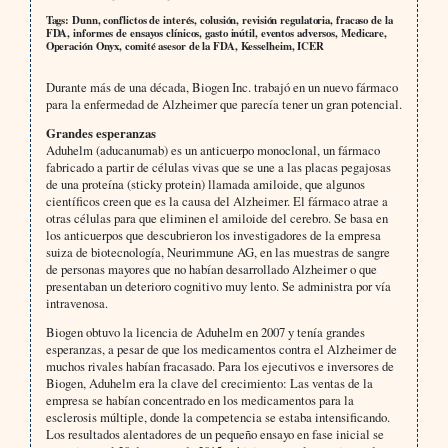
Tags: Dunn, conflictos de interés, colusión, revisión regulatoria, fracaso de la
FDA, informes de ensayos clínicos, gasto inútil, eventos adversos, Medicare,
Operación Onyx, comité asesor de la FDA, Kesselheim, ICER
Durante más de una década, Biogen Inc. trabajó en un nuevo fármaco
para la enfermedad de Alzheimer que parecía tener un gran potencial.
Grandes esperanzas
Aduhelm (aducanumab) es un anticuerpo monoclonal, un fármaco
fabricado a partir de células vivas que se une a las placas pegajosas
de una proteína (sticky protein) llamada amiloide, que algunos
científicos creen que es la causa del Alzheimer. El fármaco atrae a
otras células para que eliminen el amiloide del cerebro. Se basa en
los anticuerpos que descubrieron los investigadores de la empresa
suiza de biotecnología, Neurimmune AG, en las muestras de sangre
de personas mayores que no habían desarrollado Alzheimer o que
presentaban un deterioro cognitivo muy lento. Se administra por vía
intravenosa.
Biogen obtuvo la licencia de Aduhelm en 2007 y tenía grandes
esperanzas, a pesar de que los medicamentos contra el Alzheimer de
muchos rivales habían fracasado. Para los ejecutivos e inversores de
Biogen, Aduhelm era la clave del crecimiento: Las ventas de la
empresa se habían concentrado en los medicamentos para la
esclerosis múltiple, donde la competencia se estaba intensificando.
Los resultados alentadores de un pequeño ensayo en fase inicial se