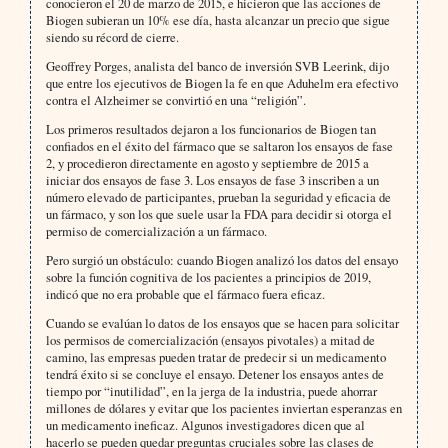
conocieron el 20 de marzo de 2015, e hicieron que las acciones de
Biogen subieran un 10% ese día, hasta alcanzar un precio que sigue
siendo su récord de cierre.
Geoffrey Porges, analista del banco de inversión SVB Leerink, dijo
que entre los ejecutivos de Biogen la fe en que Aduhelm era efectivo
contra el Alzheimer se convirtió en una “religión”.
Los primeros resultados dejaron a los funcionarios de Biogen tan
confiados en el éxito del fármaco que se saltaron los ensayos de fase
2, y procedieron directamente en agosto y septiembre de 2015 a
iniciar dos ensayos de fase 3. Los ensayos de fase 3 inscriben a un
número elevado de participantes, prueban la seguridad y eficacia de
un fármaco, y son los que suele usar la FDA para decidir si otorga el
permiso de comercialización a un fármaco.
Pero surgió un obstáculo: cuando Biogen analizó los datos del ensayo
sobre la función cognitiva de los pacientes a principios de 2019,
indicó que no era probable que el fármaco fuera eficaz.
Cuando se evalúan lo datos de los ensayos que se hacen para solicitar
los permisos de comercialización (ensayos pivotales) a mitad de
camino, las empresas pueden tratar de predecir si un medicamento
tendrá éxito si se concluye el ensayo. Detener los ensayos antes de
tiempo por “inutilidad”, en la jerga de la industria, puede ahorrar
millones de dólares y evitar que los pacientes inviertan esperanzas en
un medicamento ineficaz. Algunos investigadores dicen que al
hacerlo se pueden quedar preguntas cruciales sobre las clases de