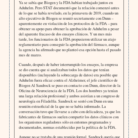
Ya se sabía que Biogen y la FDA habían trabajado juntos en
Aduhelm. Pero STAT documentó que la relación comenzó antes
de lo que se había revelado, en la primavera de 2019, cuando un
alto ejecutivo de Biogen se reunió secretamente con Dunn –
aparentemente en violación de los protocolos de la FDA – para
obtener su apoyo para obtener la aprobación de Aduhelm a pesar
del aparente fracaso de dos ensayos clínicos. Y un mes más
tarde, los funcionarios de la FDA propusieron utilizar un atajo
reglamentario para conseguir la aprobación del fármaco, aunque
la agencia ha afirmado que no planteó esa opción hasta el pasado
mes de marzo.
Cuando, después de haber interrumpido los ensayos, la empresa
se dio cuenta que si analizaban todos los datos que tenían
disponibles (incluyendo la sobrecarga de datos) era posible que
Aduhelm fuera eficaz contra el Alzheimer, el jefe científico de
Biogen Al Sandrock se puso en contacto con Dunn, director de la
Oficina de Neurociencia de la FDA. Los dos hombres ya tenían
una larga relación profesional y ambos asistían a un congreso de
neurología en Filadelfia. Sandrock se sentó con Dunn en una
reunión extraoficial de la que no se había informado. La
conversación tuvo que llevarse a cabo con delicadeza, ya que los
fabricantes de fármacos suelen compartir los datos clínicos con
los organismos reguladores sólo en entornos programados y
documentados, normas establecidas por la política de la FDA.
Aunque no se trataba de una reunión formal, Sandrock quería que