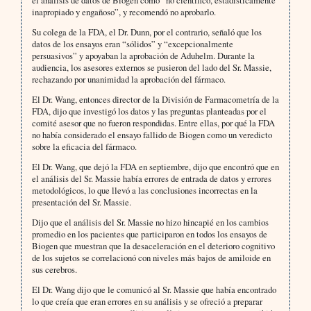
inapropiado y engañoso”, y recomendó no aprobarlo.
Su colega de la FDA, el Dr. Dunn, por el contrario, señaló que los
datos de los ensayos eran “sólidos” y “excepcionalmente
persuasivos” y apoyaban la aprobación de Aduhelm. Durante la
audiencia, los asesores externos se pusieron del lado del Sr. Massie,
rechazando por unanimidad la aprobación del fármaco.
El Dr. Wang, entonces director de la División de Farmacometría de la
FDA, dijo que investigó los datos y las preguntas planteadas por el
comité asesor que no fueron respondidas. Entre ellas, por qué la FDA
no había considerado el ensayo fallido de Biogen como un veredicto
sobre la eficacia del fármaco.
El Dr. Wang, que dejó la FDA en septiembre, dijo que encontró que en
el análisis del Sr. Massie había errores de entrada de datos y errores
metodológicos, lo que llevó a las conclusiones incorrectas en la
presentación del Sr. Massie.
Dijo que el análisis del Sr. Massie no hizo hincapié en los cambios
promedio en los pacientes que participaron en todos los ensayos de
Biogen que muestran que la desaceleración en el deterioro cognitivo
de los sujetos se correlacionó con niveles más bajos de amiloide en
sus cerebros.
El Dr. Wang dijo que le comunicó al Sr. Massie que había encontrado
lo que creía que eran errores en su análisis y se ofreció a preparar