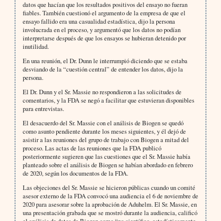
datos que hacían que los resultados positivos del ensayo no fueran
fiables. También cuestionó el argumento de la empresa de que el
ensayo fallido era una casualidad estadística, dijo la persona
involucrada en el proceso, y argumentó que los datos no podían
interpretarse después de que los ensayos se hubieran detenido por
inutilidad.
En una reunión, el Dr. Dunn le interrumpió diciendo que se estaba
desviando de la “cuestión central” de entender los datos, dijo la
persona.
El Dr. Dunn y el Sr. Massie no respondieron a las solicitudes de
comentarios, y la FDA se negó a facilitar que estuvieran disponibles
para entrevistas.
El desacuerdo del Sr. Massie con el análisis de Biogen se quedó
como asunto pendiente durante los meses siguientes, y él dejó de
asistir a las reuniones del grupo de trabajo con Biogen a mitad del
proceso. Las actas de las reuniones que la FDA publicó
posteriormente sugieren que las cuestiones que el Sr. Massie había
planteado sobre el análisis de Biogen se habían abordado en febrero
de 2020, según los documentos de la FDA.
Las objeciones del Sr. Massie se hicieron públicas cuando un comité
asesor externo de la FDA convocó una audiencia el 6 de noviembre de
2020 para asesorar sobre la aprobación de Aduhelm. El Sr. Massie, en
una presentación grabada que se mostró durante la audiencia, calificó
el análisis de datos de Biogen como “no científico, estadísticamente