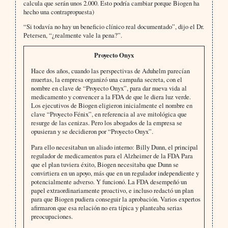
calcula que serán unos 2.000. Esto podría cambiar porque Biogen ha
hecho una contrapropuesta)
“Si todavía no hay un beneficio clínico real documentado”, dijo el Dr.
Petersen, “¿realmente vale la pena?”.
Proyecto Onyx
Hace dos años, cuando las perspectivas de Aduhelm parecían
muertas, la empresa organizó una campaña secreta, con el
nombre en clave de “Proyecto Onyx”, para dar nueva vida al
medicamento y convencer a la FDA de que le diera luz verde.
Los ejecutivos de Biogen eligieron inicialmente el nombre en
clave “Proyecto Fénix”, en referencia al ave mitológica que
resurge de las cenizas. Pero los abogados de la empresa se
opusieran y se decidieron por “Proyecto Onyx”.
Para ello necesitaban un aliado interno: Billy Dunn, el principal
regulador de medicamentos para el Alzheimer de la FDA Para
que el plan tuviera éxito, Biogen necesitaba que Dunn se
convirtiera en un apoyo, más que en un regulador independiente y
potencialmente adverso. Y funcionó. La FDA desempeñó un
papel extraordinariamente proactivo, e incluso redactó un plan
para que Biogen pudiera conseguir la aprobación. Varios expertos
afirmaron que esa relación no era típica y planteaba serias
preocupaciones.