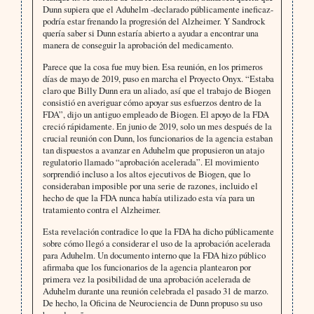
Dunn supiera que el Aduhelm -declarado públicamente ineficaz-
podría estar frenando la progresión del Alzheimer. Y Sandrock
quería saber si Dunn estaría abierto a ayudar a encontrar una
manera de conseguir la aprobación del medicamento.
Parece que la cosa fue muy bien. Esa reunión, en los primeros
días de mayo de 2019, puso en marcha el Proyecto Onyx. “Estaba
claro que Billy Dunn era un aliado, así que el trabajo de Biogen
consistió en averiguar cómo apoyar sus esfuerzos dentro de la
FDA”, dijo un antiguo empleado de Biogen. El apoyo de la FDA
creció rápidamente. En junio de 2019, solo un mes después de la
crucial reunión con Dunn, los funcionarios de la agencia estaban
tan dispuestos a avanzar en Aduhelm que propusieron un atajo
regulatorio llamado “aprobación acelerada”. El movimiento
sorprendió incluso a los altos ejecutivos de Biogen, que lo
consideraban imposible por una serie de razones, incluido el
hecho de que la FDA nunca había utilizado esta vía para un
tratamiento contra el Alzheimer.
Esta revelación contradice lo que la FDA ha dicho públicamente
sobre cómo llegó a considerar el uso de la aprobación acelerada
para Aduhelm. Un documento interno que la FDA hizo público
afirmaba que los funcionarios de la agencia plantearon por
primera vez la posibilidad de una aprobación acelerada de
Aduhelm durante una reunión celebrada el pasado 31 de marzo.
De hecho, la Oficina de Neurociencia de Dunn propuso su uso