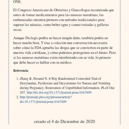
ONE.
El Congreso Americano de Obstetras y Ginecólogos recomienda que
antes de tomar medicamentos para las náuseas matutinas, las
embarazadas intenten primero con métodos tradicionales para
superar las náuseas, como beber agua y comer tostadas y galletas
secas.
Aunque Diclegis podría no hacer ningún daño, también podría no
hacer mucho bien. Y trae a colación una conversación necesaria
sobre cómo la FDA aprueba las drogas que se convierten en parte de
nuestra vida cotidiana, y cómo podemos protegernos en el futuro. Pero
si las nauseas matutinas están interfiriendo con su vida, lo primero
que debe hacer es hablar con su médico.
Referencia
Zhang R, Persaud N. 8-Way Randomized Controlled Trial of
Doxylamine, Pyridoxine and Dicyclomine for Nausea and Vomiting
during Pregnancy: Restoration of Unpublished Information. PLoS One
207.
http://dx.doi.org/10.1371/journal.pone.0167609
http://journals.plos.org/plosone/article?
id=10.1371/journal.pone.0167609
creado el 4 de Diciembre de 2020