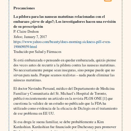
Precauciones
La píldora para las nauseas matutinas relacionadas con el
embarazo ¿sirve de algo?; Los investigadores hacen una revisión
de su prescripción
P. Claire Dodson
Yahoo,
January 7, 2017
https://www.yahoo.com/beauty/does-morning-sickness-pill-even-
190609059.html
Traducido por Salud y Fármacos
Si está embarazada o pensando en quedar embarazada, quizás piense
dos veces antes de recurrir a la píldora contra las nauseas matutinas.
No necesariamente porque sean inseguras, sino porque puede que no
sirvan para nada. Porque seamos realistas – nada puede eliminar las
náuseas matutinas.
El doctor Navindra Persaud, médico del Departamento de Medicina
Familiar y Comunitaria del St. Michael’s Hospital de Toronto,
publicó recientemente un artículo en la revista PLOS ONE [1] que
cuestiona la validez de un estudio no publicado que la FDA ha
utilizado como evidencia de la eficacia de Diclegis en el tratamiento
de ese problema en EE UU.
Si esa droga le suena familiar, se debe probablemente a Kim
Kardashian. Kardashian fue financiado por Duchesnay para promover