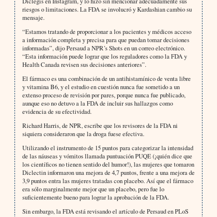
Diclegis en Instagram, y lo hizo sin mencionar adecuadamente sus
riesgos o limitaciones. La FDA se involucró y Kardashian cambio su
mensaje.
“Estamos tratando de proporcionar a los pacientes y médicos acceso
a información completa y precisa para que puedan tomar decisiones
informadas”, dijo Persaud a NPR’s Shots en un correo electrónico.
“Esta información puede lograr que los reguladores como la FDA y
Health Canada revisen sus decisiones anteriores”.
El fármaco es una combinación de un antihistamínico de venta libre
y vitamina B6, y el estudio en cuestión nunca fue sometido a un
extenso proceso de revisión por pares, porque nunca fue publicado,
aunque eso no detuvo a la FDA de incluir sus hallazgos como
evidencia de su efectividad.
Richard Harris, de NPR, escribe que los revisores de la FDA ni
siquiera consideraron que la droga fuese efectiva.
Utilizando el instrumento de 15 puntos para categorizar la intensidad
de las náuseas y vómitos llamada puntuación PUQE (¡quién dice que
los científicos no tienen sentido del humor!), las mujeres que tomaron
Diclectin informaron una mejora de 4,7 puntos, frente a una mejora de
3,9 puntos entra las mujeres tratadas con placebo. Así que el fármaco
era sólo marginalmente mejor que un placebo, pero fue lo
suficientemente bueno para lograr la aprobación de la FDA.
Sin embargo, la FDA está revisando el artículo de Persaud en PLoS