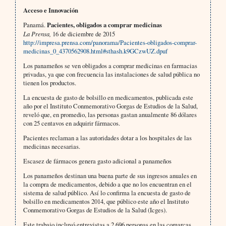
Acceso e Innovación
Panamá.
Pacientes, obligados a comprar medicinas
La Prensa,
16 de diciembre de 2015
http://impresa.prensa.com/panorama/Pacientes-obligados-comprar-
medicinas_0_4370562908.html#sthash.k9GCzwUZ.dpuf
Los panameños se ven obligados a comprar medicinas en farmacias
privadas, ya que con frecuencia las instalaciones de salud pública no
tienen los productos.
La encuesta de gasto de bolsillo en medicamentos, publicada este
año por el Instituto Conmemorativo Gorgas de Estudios de la Salud,
reveló que, en promedio, las personas gastan anualmente 86 dólares
con 25 centavos en adquirir fármacos.
Pacientes reclaman a las autoridades dotar a los hospitales de las
medicinas necesarias.
Escasez de fármacos genera gasto adicional a panameños
Los panameños destinan una buena parte de sus ingresos anuales en
la compra de medicamentos, debido a que no los encuentran en el
sistema de salud público. Así lo confirma la encuesta de gasto de
bolsillo en medicamentos 2014, que público este año el Instituto
Conmemorativo Gorgas de Estudios de la Salud (Icges).
Este trabajo incluyó entrevistas a 2.696 personas en las comarcas