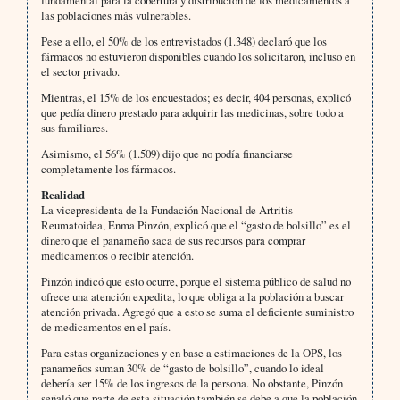
fundamental para la cobertura y distribución de los medicamentos a
las poblaciones más vulnerables.
Pese a ello, el 50% de los entrevistados (1.348) declaró que los
fármacos no estuvieron disponibles cuando los solicitaron, incluso en
el sector privado.
Mientras, el 15% de los encuestados; es decir, 404 personas, explicó
que pedía dinero prestado para adquirir las medicinas, sobre todo a
sus familiares.
Asimismo, el 56% (1.509) dijo que no podía financiarse
completamente los fármacos.
Realidad
La vicepresidenta de la Fundación Nacional de Artritis
Reumatoidea, Enma Pinzón, explicó que el “gasto de bolsillo” es el
dinero que el panameño saca de sus recursos para comprar
medicamentos o recibir atención.
Pinzón indicó que esto ocurre, porque el sistema público de salud no
ofrece una atención expedita, lo que obliga a la población a buscar
atención privada. Agregó que a esto se suma el deficiente suministro
de medicamentos en el país.
Para estas organizaciones y en base a estimaciones de la OPS, los
panameños suman 30% de “gasto de bolsillo”, cuando lo ideal
debería ser 15% de los ingresos de la persona. No obstante, Pinzón
señaló que parte de esta situación también se debe a que la población