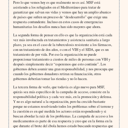
Pero lo que vemos hoy es que realmente no es así. MSF está
asistiendo a los refugiados en el Mediterráneo para tratar de
garantizar que salvan sus vidas y vemos que hay un amplio abanico
de países que sufren un proceso de “desdesarrollo” que exige una
respuesta contundente. Incluso en estos casos de emergencias
humanitarias los desafíos nunca han sido mayores que ahora.
La segunda forma de pensar en ello es que la organización está cada
vez más involucrada en tratamientos y asistencia sanitaria a largo
plazo, ya sea en el caso de la tuberculosis resistente a los fármacos,
con un tratamiento de dos años, o con el VIH y el SIDA, que es un
tratamiento de por vida. Por eso la organización no puede
proporcionar tratamiento a cientos de miles de personas con VIH y
después simplemente decir “esperemos que esto continúe”. Los
gobiernos deben asumir una gran responsabilidad, y nos preocupa que
cuando los gobiernos donadores retiran su financiación, otros
gobiernos deberían tomar las riendas y no lo hacen.
La tercera forma de verlo, que todavía es algo nuevo para MSF,
quizás sea más específico de la campaña de acceso, consiste en la
responsabilidad política y cada vez más, en la promoción y defensa.
Y no es algo natural a la organización, pero ha crecido bastante
porque no estamos resolviendo todos los problemas sobre el terreno y
la cuestión es en qué medida los actores están respondiendo y si
buscan abordar la raíz de los problemas. La campaña de acceso a los
medicamentos es parte de esa respuesta y creo que en la forma en la
que durante el brote del ébola hemos estado buscando respuestas que