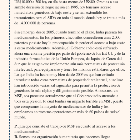
US$10.000 a 300 hoy en día hasta menos de US$80. Gracias a esa
simple decisión de negociación en 1995, hoy tenemos acceso
inmediato a genéricos de bajo coste y se han extendido los
tratamientos para el SIDA en todo el mundo, donde hoy se trata a más
de 14.000.000 de personas.
Sin embargo, desde 2005, cuando terminó el plazo, India patenta los
medicamentos. En los primeros cinco años concedieron unas 2.000
patentes y existe hoy la preocupación de perder el acceso a bajo coste
a estos medicamentos. Además, el Gobierno indio está sufriendo
ahora una enorme presión por parte del gobierno de los EE UU y de la
industria farmacéutica de la Unión Europea, de Japón, de Corea del
Sur, que le exigen que implemente aún más normativas de protección
intelectual, para equipararse y tener los mismos estándares que ellos.
Lo que India ha hecho muy bien desde 2005 es que han evitado
introducir todas estas normativas de propiedad intelectual, e incluso
han introducido varias salvaguardas para permitir la producción de
genéricos lo más rápido y diligentemente posible. A nosotros, en
MSF, nos preocupa actualmente que el Gobierno indio sucumba a
toda esta presión, lo cual tendría un impacto terrible en MSF, puesto
que compramos la mayoría de medicamentos de India y los
empleamos en nuestras operaciones en más de 60 países de todo el
mundo.
P.
¿En qué consiste el trabajo de MSF en cuanto al acceso a los
medicamentos?
R.
Somos una organización humanitaria que hacemos llegar