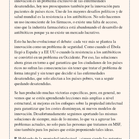
innovación es un problema exclusivo de las enfermedades
desatendidas, hoy nos preocupamos también por la innovación para
pacientes de países ricos. Uno de los mayores desafíos políticos y de
salud mundial es la resistencia a los antibióticos. No solo hacemos
un uso inconsciente de los fármacos, o existe una falta de acceso,
sino que la industria farmacéutica está abandonando el desarrollo de
antibióticos porque ya no existe un mercado lucrativo.
Esto ha hecho evolucionar el debate: cada vez más se plantea la
innovación como un problema de seguridad. Como cuando el Ébola
llegó a España y a EE UU o cuando la resistencia a los antibióticos
se convirtió en un problema en Occidente. Por eso, las soluciones
ahora giran en torno a qué garantiza que los ciudadanos de los países
ricos no sufran las consecuencias sin tener que tratar el problema de
forma integral y sin tener que decidir si las enfermedades
desatendidas, que solo afectan a los países pobres, van a seguir
quedando desatendidas.
Se han producido muchas victorias específicas, pero, en general, no
vemos que se estén aprendiendo lecciones más amplias a nivel
estructural, ni mejoras en los enfoques sobre la propiedad intelectual
para garantizar que los costes disminuyan, ni nuevos modelos de
innovación. Desafortunadamente seguimos aportando las mismas
soluciones de siempre, más de lo mismo, lo que va a agravar los
problemas actuales, no solo para las personas que tratamos en MSF,
sino también para los países que están proponiendo tales ideas.
P.
Hablando de la propiedad intelectual, ¿siguen siendo las patentes