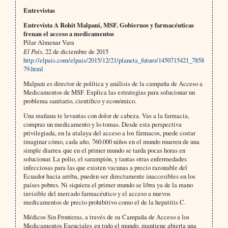
Entrevistas
Entrevista A Rohit Malpani, MSF. Gobiernos y farmacéuticas
frenan el acceso a medicamentos
Pilar Almenar Vara
El País
, 22 de diciembre de 2015
http://elpais.com/elpais/2015/12/21/planeta_futuro/1450715421_7858
79.html
Malpani es director de política y análisis de la campaña de Acceso a
Medicamentos de MSF. Explica las estrategias para solucionar un
problema sanitario, científico y económico.
Una mañana te levantas con dolor de cabeza. Vas a la farmacia,
compras un medicamento y lo tomas. Desde esta perspectiva
privilegiada, en la atalaya del acceso a los fármacos, puede costar
imaginar cómo, cada año, 760.000 niños en el mundo mueren de una
simple diarrea que en el primer mundo se tarda pocas horas en
solucionar. La polio, el sarampión, y tantas otras enfermedades
infecciosas para las que existen vacunas a precio razonable del
Ecuador hacia arriba, pueden ser directamente inaccesibles en los
países pobres. Ni siquiera el primer mundo se libra ya de la mano
invisible del mercado farmacéutico y el acceso a nuevos
medicamentos de precio prohibitivo como el de la hepatitis C.
Médicos Sin Fronteras, a través de su Campaña de Acceso a los
Medicamentos Esenciales en todo el mundo, mantiene abierta una