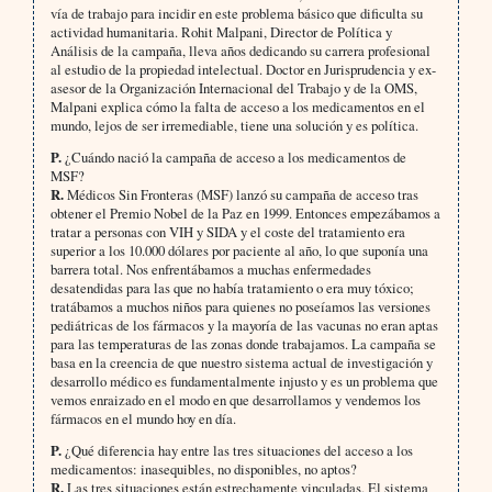
vía de trabajo para incidir en este problema básico que dificulta su
actividad humanitaria. Rohit Malpani, Director de Política y
Análisis de la campaña, lleva años dedicando su carrera profesional
al estudio de la propiedad intelectual. Doctor en Jurisprudencia y ex-
asesor de la Organización Internacional del Trabajo y de la OMS,
Malpani explica cómo la falta de acceso a los medicamentos en el
mundo, lejos de ser irremediable, tiene una solución y es política.
P.
¿Cuándo nació la campaña de acceso a los medicamentos de
MSF?
R.
Médicos Sin Fronteras (MSF) lanzó su campaña de acceso tras
obtener el Premio Nobel de la Paz en 1999. Entonces empezábamos a
tratar a personas con VIH y SIDA y el coste del tratamiento era
superior a los 10.000 dólares por paciente al año, lo que suponía una
barrera total. Nos enfrentábamos a muchas enfermedades
desatendidas para las que no había tratamiento o era muy tóxico;
tratábamos a muchos niños para quienes no poseíamos las versiones
pediátricas de los fármacos y la mayoría de las vacunas no eran aptas
para las temperaturas de las zonas donde trabajamos. La campaña se
basa en la creencia de que nuestro sistema actual de investigación y
desarrollo médico es fundamentalmente injusto y es un problema que
vemos enraizado en el modo en que desarrollamos y vendemos los
fármacos en el mundo hoy en día.
P.
¿Qué diferencia hay entre las tres situaciones del acceso a los
medicamentos: inasequibles, no disponibles, no aptos?
R.
Las tres situaciones están estrechamente vinculadas. El sistema