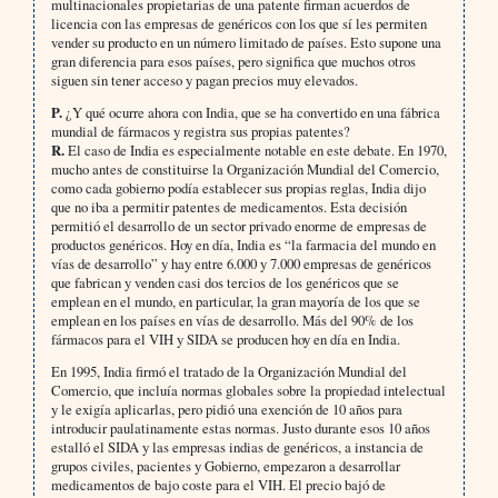
multinacionales propietarias de una patente firman acuerdos de
licencia con las empresas de genéricos con los que sí les permiten
vender su producto en un número limitado de países. Esto supone una
gran diferencia para esos países, pero significa que muchos otros
siguen sin tener acceso y pagan precios muy elevados.
P.
¿Y qué ocurre ahora con India, que se ha convertido en una fábrica
mundial de fármacos y registra sus propias patentes?
R.
El caso de India es especialmente notable en este debate. En 1970,
mucho antes de constituirse la Organización Mundial del Comercio,
como cada gobierno podía establecer sus propias reglas, India dijo
que no iba a permitir patentes de medicamentos. Esta decisión
permitió el desarrollo de un sector privado enorme de empresas de
productos genéricos. Hoy en día, India es “la farmacia del mundo en
vías de desarrollo” y hay entre 6.000 y 7.000 empresas de genéricos
que fabrican y venden casi dos tercios de los genéricos que se
emplean en el mundo, en particular, la gran mayoría de los que se
emplean en los países en vías de desarrollo. Más del 90% de los
fármacos para el VIH y SIDA se producen hoy en día en India.
En 1995, India firmó el tratado de la Organización Mundial del
Comercio, que incluía normas globales sobre la propiedad intelectual
y le exigía aplicarlas, pero pidió una exención de 10 años para
introducir paulatinamente estas normas. Justo durante esos 10 años
estalló el SIDA y las empresas indias de genéricos, a instancia de
grupos civiles, pacientes y Gobierno, empezaron a desarrollar
medicamentos de bajo coste para el VIH. El precio bajó de