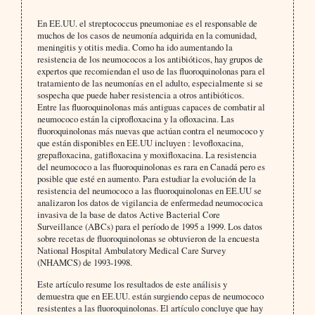
En EE.UU. el streptococcus pneumoniae es el responsable de
muchos de los casos de neumonía adquirida en la comunidad,
meningitis y otitis media. Como ha ido aumentando la
resistencia de los neumococos a los antibióticos, hay grupos de
expertos que recomiendan el uso de las fluoroquinolonas para el
tratamiento de las neumonías en el adulto, especialmente si se
sospecha que puede haber resistencia a otros antibióticos.
Entre las fluoroquinolonas más antiguas capaces de combatir al
neumococo están la ciprofloxacina y la ofloxacina. Las
fluoroquinolonas más nuevas que actúan contra el neumococo y
que están disponibles en EE.UU incluyen : levofloxacina,
grepafloxacina, gatifloxacina y moxifloxacina. La resistencia
del neumococo a las fluoroquinolonas es rara en Canadá pero es
posible que esté en aumento. Para estudiar la evolución de la
resistencia del neumococo a las fluoroquinolonas en EE.UU se
analizaron los datos de vigilancia de enfermedad neumococica
invasiva de la base de datos Active Bacterial Core
Surveillance (ABCs) para el período de 1995 a 1999. Los datos
sobre recetas de fluoroquinolonas se obtuvieron de la encuesta
National Hospital Ambulatory Medical Care Survey
(NHAMCS) de 1993-1998.
Este artículo resume los resultados de este análisis y
demuestra que en EE.UU. están surgiendo cepas de neumococo
resistentes a las fluoroquinolonas. El artículo concluye que hay