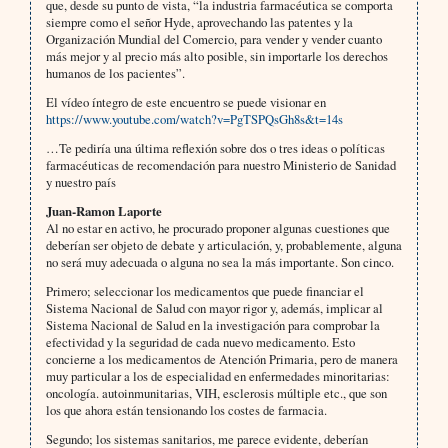
que, desde su punto de vista, “la industria farmacéutica se comporta
siempre como el señor Hyde, aprovechando las patentes y la
Organización Mundial del Comercio, para vender y vender cuanto
más mejor y al precio más alto posible, sin importarle los derechos
humanos de los pacientes”.
El vídeo íntegro de este encuentro se puede visionar en
https://www.youtube.com/watch?v=PgTSPQsGh8s&t=14s
…Te pediría una última reflexión sobre dos o tres ideas o políticas
farmacéuticas de recomendación para nuestro Ministerio de Sanidad
y nuestro país
Juan-Ramon Laporte
Al no estar en activo, he procurado proponer algunas cuestiones que
deberían ser objeto de debate y articulación, y, probablemente, alguna
no será muy adecuada o alguna no sea la más importante. Son cinco.
Primero; seleccionar los medicamentos que puede financiar el
Sistema Nacional de Salud con mayor rigor y, además, implicar al
Sistema Nacional de Salud en la investigación para comprobar la
efectividad y la seguridad de cada nuevo medicamento. Esto
concierne a los medicamentos de Atención Primaria, pero de manera
muy particular a los de especialidad en enfermedades minoritarias:
oncología. autoinmunitarias, VIH, esclerosis múltiple etc., que son
los que ahora están tensionando los costes de farmacia.
Segundo; los sistemas sanitarios, me parece evidente, deberían