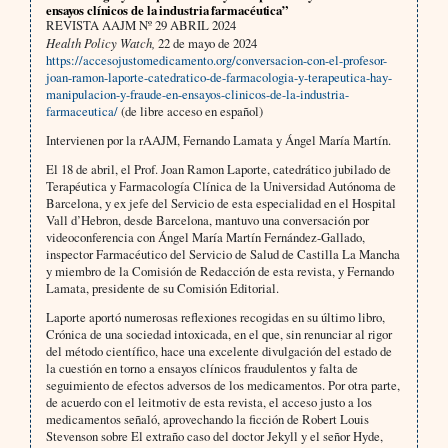
ensayos clínicos de la industria farmacéutica”
REVISTA AAJM Nº 29 ABRIL 2024
Health Policy Watch,
22 de mayo de 2024
https://accesojustomedicamento.org/conversacion-con-el-profesor-
joan-ramon-laporte-catedratico-de-farmacologia-y-terapeutica-hay-
manipulacion-y-fraude-en-ensayos-clinicos-de-la-industria-
farmaceutica/
(de libre acceso en español)
Intervienen por la rAAJM, Fernando Lamata y Ángel María Martín.
El 18 de abril, el Prof. Joan Ramon Laporte, catedrático jubilado de
Terapéutica y Farmacología Clínica de la Universidad Autónoma de
Barcelona, y ex jefe del Servicio de esta especialidad en el Hospital
Vall d’Hebron, desde Barcelona, mantuvo una conversación por
videoconferencia con Ángel María Martín Fernández-Gallado,
inspector Farmacéutico del Servicio de Salud de Castilla La Mancha
y miembro de la Comisión de Redacción de esta revista, y Fernando
Lamata, presidente de su Comisión Editorial.
Laporte aportó numerosas reflexiones recogidas en su último libro,
Crónica de una sociedad intoxicada, en el que, sin renunciar al rigor
del método científico, hace una excelente divulgación del estado de
la cuestión en torno a ensayos clínicos fraudulentos y falta de
seguimiento de efectos adversos de los medicamentos. Por otra parte,
de acuerdo con el leitmotiv de esta revista, el acceso justo a los
medicamentos señaló, aprovechando la ficción de Robert Louis
Stevenson sobre El extraño caso del doctor Jekyll y el señor Hyde,