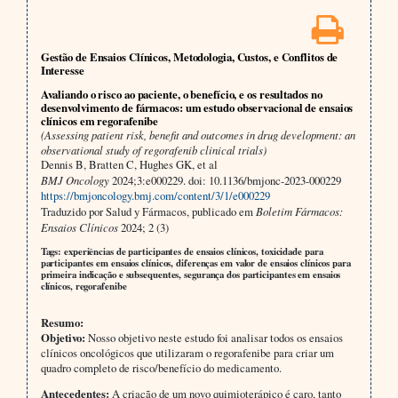
Gestão de Ensaios Clínicos, Metodologia, Custos, e Conflitos de
Interesse
Avaliando o risco ao paciente, o benefício, e os resultados no
desenvolvimento de fármacos: um estudo observacional de ensaios
clínicos em regorafenibe
(Assessing patient risk, benefit and outcomes in drug development: an
observational study of regorafenib clinical trials)
Dennis B, Bratten C, Hughes GK, et al
BMJ Oncology
2024;3:e000229. doi: 10.1136/bmjonc-2023-000229
https://bmjoncology.bmj.com/content/3/1/e000229
Traduzido por Salud y Fármacos, publicado em
Boletim Fármacos:
Ensaios Clínicos
2024; 2 (3)
Tags: experiências de participantes de ensaios clínicos, toxicidade para
participantes em ensaios clínicos, diferenças em valor de ensaios clínicos para
primeira indicação e subsequentes, segurança dos participantes em ensaios
clínicos, regorafenibe
Resumo:
Objetivo:
Nosso objetivo neste estudo foi analisar todos os ensaios
clínicos oncológicos que utilizaram o regorafenibe para criar um
quadro completo de risco/benefício do medicamento.
Antecedentes:
A criação de um novo quimioterápico é caro, tanto