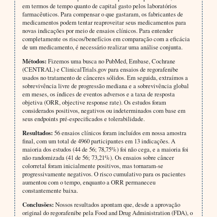
em termos de tempo quanto de capital gasto pelos laboratórios
farmacêuticos. Para compensar o que gastaram, os fabricantes de
medicamentos podem tentar reaproveitar seus medicamentos para
novas indicações por meio de ensaios clínicos. Para entender
completamente os riscos/benefícios em comparação com a eficácia
de um medicamento, é necessário realizar uma análise conjunta.
Métodos:
Fizemos uma busca no PubMed, Embase, Cochrane
(CENTRAL) e ClinicalTrials.gov para ensaios de regorafenibe
usados no tratamento de cânceres sólidos. Em seguida, extraímos a
sobrevivência livre de progressão mediana e a sobrevivência global
em meses, os índices de eventos adversos e a taxa de resposta
objetiva (ORR, objective response rate). Os estudos foram
considerados positivos, negativos ou indeterminados com base em
seus endpoints pré-especificados e tolerabilidade.
Resultados:
56 ensaios clínicos foram incluídos em nossa amostra
final, com um total de 4960 participantes em 13 indicações. A
maioria dos estudos (44 de 56; 78,75%) foi não cega, e a maioria foi
não randomizada (41 de 56; 73,21%). Os ensaios sobre câncer
colorretal foram inicialmente positivos, mas tornaram-se
progressivamente negativos. O risco cumulativo para os pacientes
aumentou com o tempo, enquanto a ORR permaneceu
constantemente baixa.
Conclusões:
Nossos resultados apontam que, desde a aprovação
original do regorafenibe pela Food and Drug Administration (FDA), o