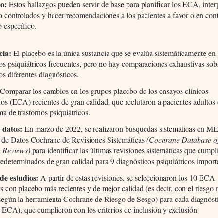
do:
Estos hallazgos pueden servir de base para planificar los ECA, interp
o controlados y hacer recomendaciones a los pacientes a favor o en con
o específico.
cia:
El placebo es la única sustancia que se evalúa sistemáticamente en 
os psiquiátricos frecuentes, pero no hay comparaciones exhaustivas sob
los diferentes diagnósticos.
Comparar los cambios en los grupos placebo de los ensayos clínicos
dos (ECA) recientes de gran calidad, que reclutaron a pacientes adultos
a de trastornos psiquiátricos.
 datos:
En marzo de 2022, se realizaron búsquedas sistemáticas en 
e de Datos Cochrane de Revisiones Sistemáticas
(Cochrane Database o
c Reviews)
para identificar las últimas revisiones sistemáticas que cumpl
predeterminados de gran calidad para 9 diagnósticos psiquiátricos import
 de estudios:
A partir de estas revisiones, se seleccionaron los 10 ECA
s con placebo más recientes y de mejor calidad (es decir, con el riesgo
según la herramienta Cochrane de Riesgo de Sesgo) para cada diagnóst
0 ECA), que cumplieron con los criterios de inclusión y exclusión