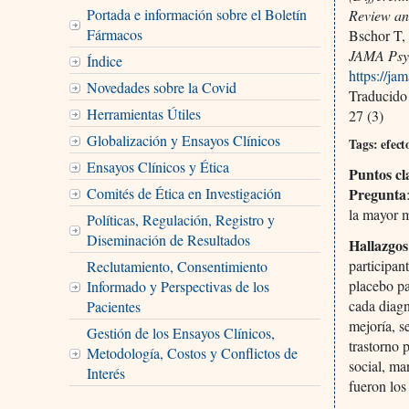
Portada e información sobre el Boletín
Review an
Fármacos
Bschor T,
JAMA Psyc
Índice
https://ja
Novedades sobre la Covid
Traducido
Herramientas Útiles
27 (3)
Globalización y Ensayos Clínicos
Tags: efect
Ensayos Clínicos y Ética
Puntos cl
Pregunta
Comités de Ética en Investigación
la mayor m
Políticas, Regulación, Registro y
Diseminación de Resultados
Hallazgo
participan
Reclutamiento, Consentimiento
placebo pa
Informado y Perspectivas de los
cada diagn
Pacientes
mejoría, s
Gestión de los Ensayos Clínicos,
trastorno 
Metodología, Costos y Conflictos de
social, ma
Interés
fueron los