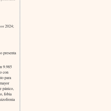
cos
2024;
co presenta
on 9.985
to con
nto para
 mayor
de pánico,
o, fobia
uizofrenia