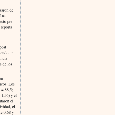
zaron de
 Las
ecto pre-
 reporta
post
ciendo un
ancia
s de los
on
icos. Los
Q = 88,5;
-1,56) y el
ntaron el
ividad, el
re 0,68 y