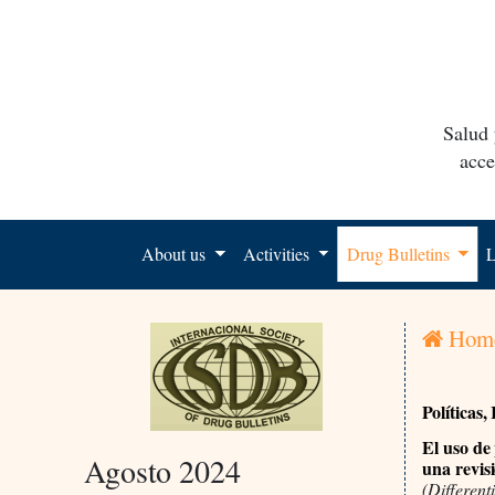
Salud 
acce
About us
Activities
Drug Bulletins
L
Hom
Políticas
El uso de 
Agosto 2024
una revisi
(Differen