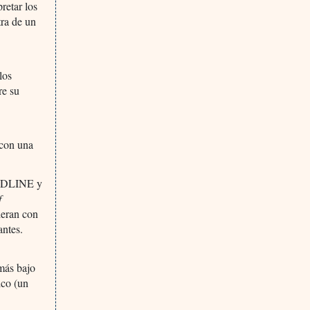
retar los
tra de un
los
re su
 con una
MEDLINE y
f
ieran con
antes.
 más bajo
ico (un