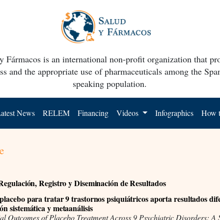
y Fármacos is an international non-profit organization that p
ss and the appropriate use of pharmaceuticals among the Spa
speaking population.
atest News
RELEM
Financing
Videos
Infographics
How t
e
, Regulación, Registro y Diseminación de Resultados
placebo para tratar 9 trastornos psiquiátricos aporta resultados dif
ón sistemática y metaanálisis
tial Outcomes of Placebo Treatment Across 9 Psychiatric Disorders: A 