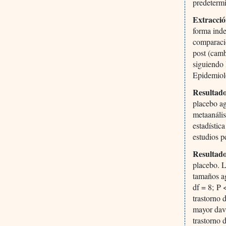
predeterm
Extracción
forma inde
comparacio
post (camb
siguiendo 
Epidemio
Resultado
placebo a
metaanális
estadístic
estudios p
Resultado
placebo. L
tamaños ag
df = 8; P 
trastorno 
mayor dav.
trastorno 