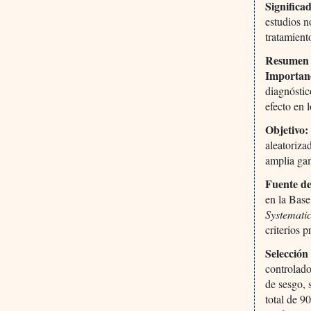
Significa
estudios n
tratamient
Resumen
Importan
diagnóstic
efecto en 
Objetivo:
aleatoriza
amplia gam
Fuente de
en la Bas
Systemati
criterios 
Selección
controlado
de sesgo, 
total de 9