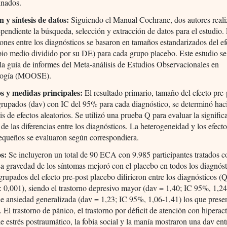
inados.
 y síntesis de datos:
Siguiendo el Manual Cochrane, dos autores reali
pendiente la búsqueda, selección y extracción de datos para el estudio.
nes entre los diagnósticos se basaron en tamaños estandarizados del ef
io medio dividido por su DE) para cada grupo placebo. Este estudio se
la guía de informes del Meta-análisis de Estudios Observacionales en
logía (MOOSE).
s y medidas principales:
El resultado primario, tamaño del efecto pre-
grupados (dav) con IC del 95% para cada diagnóstico, se determinó ha
is de efectos aleatorios. Se utilizó una prueba Q para evaluar la signific
a de las diferencias entre los diagnósticos. La heterogeneidad y los efecto
equeños se evaluaron según correspondiera.
s:
Se incluyeron un total de 90 ECA con 9.985 participantes tratados c
a gravedad de los síntomas mejoró con el placebo en todos los diagnóst
rupados del efecto pre-post placebo difirieron entre los diagnósticos (
< 0,001), siendo el trastorno depresivo mayor (dav = 1,40; IC 95%, 1,24
de ansiedad generalizada (dav = 1,23; IC 95%, 1,06-1,41) los que prese
 El trastorno de pánico, el trastorno por déficit de atención con hiperact
de estrés postraumático, la fobia social y la manía mostraron una dav ent