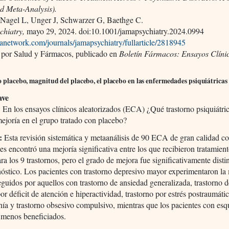
d Meta-Analysis).
 Nagel L, Unger J, Schwarzer G, Baethge C.
hiatry,
mayo 29, 2024. doi:10.1001/jamapsychiatry.2024.0994
manetwork.com/journals/jamapsychiatry/fullarticle/2818945
 por Salud y Fármacos, publicado en
Boletín Fármacos: Ensayos Clíni
o placebo, magnitud del placebo, el placebo en las enfermedades psiquiátricas
ave
: En los ensayos clínicos aleatorizados (ECA) ¿Qué trastorno psiquiátri
ejoría en el grupo tratado con placebo?
s:
Esta revisión sistemática y metaanálisis de 90 ECA de gran calidad c
tes encontró una mejoría significativa entre los que recibieron tratamien
ra los 9 trastornos, pero el grado de mejora fue significativamente disti
óstico. Los pacientes con trastorno depresivo mayor experimentaron la
eguidos por aquellos con trastorno de ansiedad generalizada, trastorno 
por déficit de atención e hiperactividad, trastorno por estrés postraumátic
nía y trastorno obsesivo compulsivo, mientras que los pacientes con esq
 menos beneficiados.