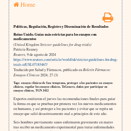
Home
Políticas, Regulación, Registro y Diseminación de Resultados
Reino Unido. Guías más estrictas para los ensayos con
medicamentos
(United Kingdom Stricter guidelines for drug trials)
Patricia Reaney
Reuters,
9 de agosto de 2024
https://www.reuters.com/article/world/uk/stricter-guidelines-for-drug-
trials-idUSL07183467/
Traducido por Salud y Fármacos, publicado en
Boletín Fármacos:
Ensayos Clínicos
2024; 27 (3)
Tags: ensayos clínicos de fase temprana, proteger a los pacientes en ensayos
clínicos, regular los ensayos clínicos, TeGenero, daños por participar en
ensayos clínicos, TGN 1412
Expertos emitieron el jueves las recomendaciones finales para guiar
la forma en que se prueban por primera vez los nuevos medicamentos
en humanos, y así proteger a los pacientes y evitar que se repita un
ensayo que salió desastrosamente mal a principios de este año.
Seis hombres previamente sanos enfermaron gravemente en marzo
tras recibir un medicamento experimental para tratar enfermedades