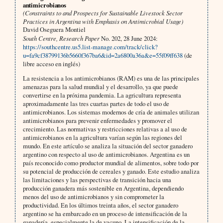
antimicrobianos
(Constraints to and Prospects for Sustainable Livestock Sector
Practices in Argentina with Emphasis on Antimicrobial Usage)
David Oseguera Montiel
South Centre, Research Paper
No. 202, 28 June 2024:
https://southcentre.us5.list-manage.com/track/click?
u=fa9cf38799136b5660f367ba6&id=2a6800a36a&e=55f09ff638
(de
libre acceso en inglés)
La resistencia a los antimicrobianos (RAM) es una de las principales
amenazas para la salud mundial y el desarrollo, ya que puede
convertirse en la próxima pandemia. La agricultura representa
aproximadamente las tres cuartas partes de todo el uso de
antimicrobianos. Los sistemas modernos de cría de animales utilizan
antimicrobianos para prevenir enfermedades y promover el
crecimiento. Las normativas y restricciones relativas a al uso de
antimicrobianos en la agricultura varían según las regiones del
mundo. En este artículo se analiza la situación del sector ganadero
argentino con respecto al uso de antimicrobianos. Argentina es un
país reconocido como productor mundial de alimentos, sobre todo por
su potencial de producción de cereales y ganado. Este estudio analiza
las limitaciones y las perspectivas de transición hacia una
producción ganadera más sostenible en Argentina, dependiendo
menos del uso de antimicrobianos y sin comprometer la
productividad. En los últimos treinta años, el sector ganadero
argentino se ha embarcado en un proceso de intensificación de la
ganadería, especialmente la de vacuno. La intensificación de la