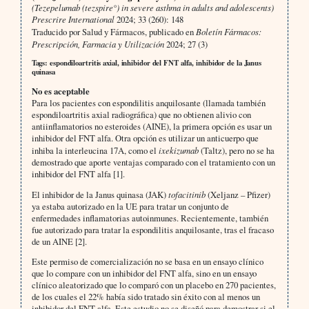
(Tezepelumab (tezspire°) in severe asthma in adults and adolescents)
Prescrire International
2024; 33 (260): 148
Traducido por Salud y Fármacos, publicado en
Boletín Fármacos:
Prescripción, Farmacia y Utilización
2024; 27 (3)
Tags: espondiloartritis axial, inhibidor del FNT alfa, inhibidor de la Janus
quinasa
No es aceptable
Para los pacientes con espondilitis anquilosante (llamada también
espondiloartritis axial radiográfica) que no obtienen alivio con
antiinflamatorios no esteroides (AINE), la primera opción es usar un
inhibidor del FNT alfa. Otra opción es utilizar un anticuerpo que
inhiba la interleucina 17A, como el
ixekizumab
(Taltz), pero no se ha
demostrado que aporte ventajas comparado con el tratamiento con un
inhibidor del FNT alfa [1].
El inhibidor de la Janus quinasa (JAK)
tofacitinib
(Xeljanz – Pfizer)
ya estaba autorizado en la UE para tratar un conjunto de
enfermedades inflamatorias autoinmunes. Recientemente, también
fue autorizado para tratar la espondilitis anquilosante, tras el fracaso
de un AINE [2].
Este permiso de comercialización no se basa en un ensayo clínico
que lo compare con un inhibidor del FNT alfa, sino en un ensayo
clínico aleatorizado que lo comparó con un placebo en 270 pacientes,
de los cuales el 22% había sido tratado sin éxito con al menos un
inhibidor del FNT alfa. Este estudio no se diseñó para demostrar si el