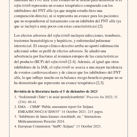
tofacitinib
representa un avance terapéutico comparado con los
inhibidores del FNT alfa (ya que ningún estudio hizo una
comparación directa), ni si representa un avance para los pacientes
que no respondieron al tratamiento con un inhibidor del FNT alfa (ya
que se incluyó a muy pocos con estas características) [2].
Los efectos adversos del
tofacitinib
incluyen infecciones, trombosis,
trastornos hematológicos y hepáticos, y enfermedad pulmonar
intersticial. El ensayo clínico descrito arriba no aportó información
adicional sobre su perfil de efectos adversos. Se añadió una
advertencia por fracturas al resumen europeo de las características
del producto (RCP) del
tofacitinib
[2-4]. Además, al igual que otros
inhibidores de la JAK, el
tofacitinib
se asocia a una mayor incidencia
de eventos cardiovasculares y de cáncer que los inhibidores del FNT
alfa, lo que influye mucho en su balance riesgo-beneficio porque no se
ha demostrado que represente un avance terapéutico [2,3].
Revisión de la literatura hasta el 5 de diciembre de 2023
“Ixekizumab (Taltz°) in axial spondyloarthritis”
Prescrire Int
2022; 31
(234): 40-41.
EMA – CHMP “Public assessment report for Xeljanz.
EMEA/H/C/004214/ II/0035” 14 October 2021: 215 pages.
“Inhibiteurs de Janus kinases: ruxolitinib, etc.” Interactions
Médicamenteuses Prescrire 2024.
European Commission “SmPC-Xeljanz” 13 October 2023.