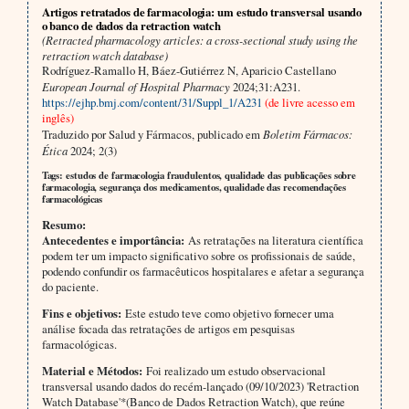
Artigos retratados de farmacologia: um estudo transversal usando
o banco de dados da retraction watch
(Retracted pharmacology articles: a cross-sectional study using the
retraction watch database)
Rodríguez-Ramallo H, Báez-Gutiérrez N, Aparicio Castellano
European Journal of Hospital Pharmacy
2024;31:A231.
https://ejhp.bmj.com/content/31/Suppl_1/A231
(de livre acesso em
inglês)
Traduzido por Salud y Fármacos, publicado em
Boletim Fármacos:
Ética
2024; 2(3)
Tags: estudos de farmacologia fraudulentos, qualidade das publicações sobre
farmacologia, segurança dos medicamentos, qualidade das recomendações
farmacológicas
Resumo:
Antecedentes e importância:
As retratações na literatura científica
podem ter um impacto significativo sobre os profissionais de saúde,
podendo confundir os farmacêuticos hospitalares e afetar a segurança
do paciente.
Fins e objetivos:
Este estudo teve como objetivo fornecer uma
análise focada das retratações de artigos em pesquisas
farmacológicas.
Material e Métodos:
Foi realizado um estudo observacional
transversal usando dados do recém-lançado (09/10/2023) 'Retraction
Watch Database'*(Banco de Dados Retraction Watch), que reúne