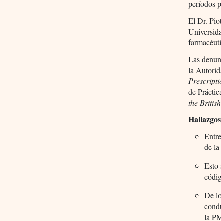
períodos 
El Dr. Pio
Universida
farmacéuti
Las denunc
la Autori
Prescripti
de Práctic
the Britis
Hallazgos
Entre
de la
Esto 
códig
De lo
condu
la PM