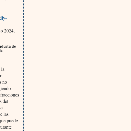
dly-
cho
2024;
onducta de
de
 la
r
s no
giendo
fracciones
s del
se
e las
 que puede
durante