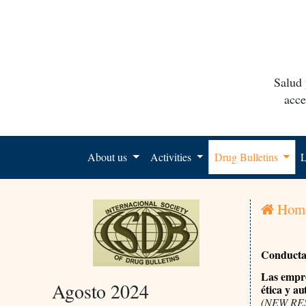
Salud 
acce
About us
Activities
Drug Bulletins
L
Hom
Conducta 
Las empre
Agosto 2024
ética y au
(NEW RES