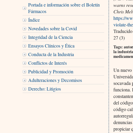
Portada e información sobre el Boletín
warns res
Fármacos
Chris Mel
https://w
Índice
violate-th
Novedades sobre la Covid
Traducido
Integridad de la Ciencia
27 (3)
Ensayos Clínicos y Ética
Tags: auto
la industr
Conducta de la Industria
medicamen
Conflictos de Interés
Un nuevo a
Publicidad y Promoción
Universida
Adulteraciones y Decomisos
socavada 
Derecho: Litigios
funciona. 
constante
del código
código cal
autorregul
denuncias
propiciar 