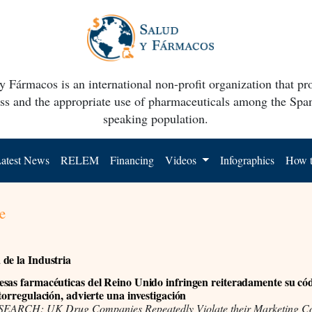
y Fármacos is an international non-profit organization that p
ss and the appropriate use of pharmaceuticals among the Spa
speaking population.
atest News
RELEM
Financing
Videos
Infographics
How t
e
de la Industria
sas farmacéuticas del Reino Unido infringen reiteradamente su có
torregulación, advierte una investigación
EARCH: UK Drug Companies Repeatedly Violate their Marketing C