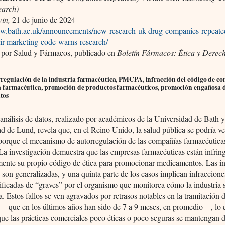
earch)
vin,
21 de junio de 2024
ww.bath.ac.uk/announcements/new-research-uk-drug-companies-repeate
eir-marketing-code-warns-research/
 por Salud y Fármacos, publicado en
Boletín Fármacos: Ética y Dere
rregulación de la industria farmacéutica, PMCPA, infracción del código de c
ia farmacéutica, promoción de productos farmacéuticos, promoción engañosa 
tos
nálisis de datos, realizado por académicos de la Universidad de Bath y
d de Lund, revela que, en el Reino Unido, la salud pública se podría ve
porque el mecanismo de autorregulación de las compañías farmacéutica
La investigación demuestra que las empresas farmacéuticas están infrin
mente su propio código de ética para promocionar medicamentos. Las in
 son generalizadas, y una quinta parte de los casos implican infraccione
ificadas de “graves” por el organismo que monitorea cómo la industria 
a. Estos fallos se ven agravados por retrasos notables en la tramitación d
 —que en los últimos años han sido de 7 a 9 meses, en promedio—, lo
que las prácticas comerciales poco éticas o poco seguras se mantengan 