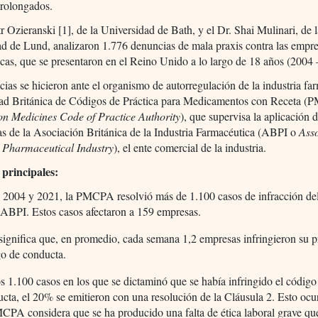
prolongados.
tr Ozieranski [1], de la Universidad de Bath, y el Dr. Shai Mulinari, de 
d de Lund, analizaron 1.776 denuncias de mala praxis contra las empr
cas, que se presentaron en el Reino Unido a lo largo de 18 años (2004 
ias se hicieron ante el organismo de autorregulación de la industria fa
dad Británica de Códigos de Práctica para Medicamentos con Receta 
on Medicines Code of Practice Authority
), que supervisa la aplicación
as de la Asociación Británica de la Industria Farmacéutica (ABPI o
Asso
h Pharmaceutical Industry
), el ente comercial de la industria.
 principales:
 2004 y 2021, la PMCPA resolvió más de 1.100 casos de infracción de
 ABPI. Estos casos afectaron a 159 empresas.
significa que, en promedio, cada semana 1,2 empresas infringieron su 
o de conducta.
s 1.100 casos en los que se dictaminó que se había infringido el código
cta, el 20% se emitieron con una resolución de la Cláusula 2. Esto oc
CPA considera que se ha producido una falta de ética laboral grave qu