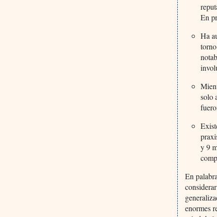
reput
En pr
Ha au
torno
notab
invol
Mient
solo 
fuero
Exist
prax
y 9 m
comp
En palabra
considerar
generaliza
enormes re