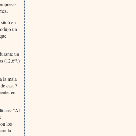
 empresas.
 mes.
 situó en
produjo un
 que
durante un
sas (12,6%)
 a la mala
de casi 7
mente, en
íticas: “Al
s
con los
ara la