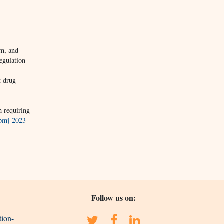
sm, and
egulation
9
t drug
m requiring
/bmj-2023-
Follow us on:
tion-