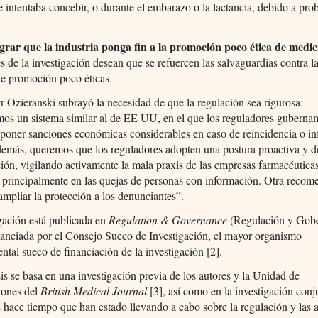
e intentaba concebir, o durante el embarazo o la lactancia, debido a pr
rar que la industria ponga fin a la
promo
ción poco ética de medi
s de la investigación desean que se refuercen las salvaguardias contra l
de promoción poco éticas.
tr Ozieranski subrayó la necesidad de que la regulación sea rigurosa:
os un sistema similar al de EE UU, en el que los reguladores guberna
oner sanciones económicas considerables en caso de reincidencia o in
demás, queremos que los reguladores adopten una postura proactiva y d
ión, vigilando activamente la mala praxis de las empresas farmacéuticas
 principalmente en las quejas de personas con información. Otra reco
 ampliar la protección a los denunciantes”.
gación está publicada en
Regulation & Governance
(Regulación y Gobe
nanciada por el Consejo Sueco de Investigación, el mayor organismo
tal sueco de financiación de la investigación [2].
sis se basa en una investigación previa de los autores y la Unidad de
iones del
British Medical Journal
[3], así como en la investigación conj
s hace tiempo que han estado llevando a cabo sobre la regulación y las 