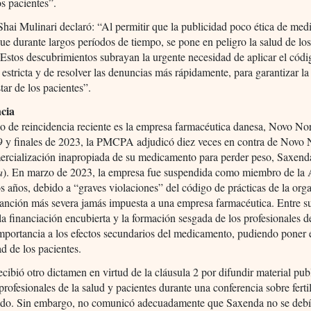
os pacientes”.
Shai Mulinari declaró: “Al permitir que la publicidad poco ética de me
ue durante largos períodos de tiempo, se pone en peligro la salud de lo
 Estos descubrimientos subrayan la urgente necesidad de aplicar el códi
estricta y de resolver las denuncias más rápidamente, para garantizar la
star de los pacientes”.
cia
 de reincidencia reciente es la empresa farmacéutica danesa, Novo Nor
9 y finales de 2023, la PMCPA adjudicó diez veces en contra de Novo 
mercialización inapropiada de su medicamento para perder peso, Saxend
a
). En marzo de 2023, la empresa fue suspendida como miembro de la
s años, debido a “graves violaciones” del código de prácticas de la org
sanción más severa jamás impuesta a una empresa farmacéutica. Entre su
la financiación encubierta y la formación sesgada de los profesionales d
mportancia a los efectos secundarios del medicamento, pudiendo poner 
ad de los pacientes.
cibió otro dictamen en virtud de la cláusula 2 por difundir material publ
 profesionales de la salud y pacientes durante una conferencia sobre ferti
do. Sin embargo, no comunicó adecuadamente que Saxenda no se debía