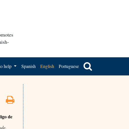
romotes
nish-
o help
Spanish
English
Portuguese
digo de
ode,