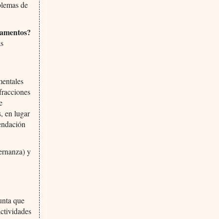
oblemas de
camentos?
as
mentales
fracciones
e
, en lugar
mendación
rnanza) y
unta que
actividades