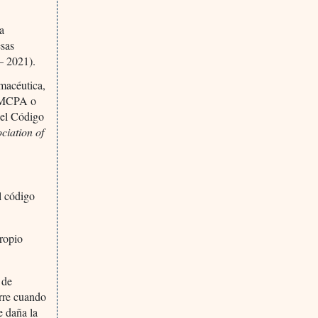
la
esas
– 2021).
rmacéutica,
(PMCPA o
 del Código
ciation of
l código
propio
 de
urre cuando
e daña la