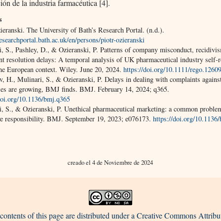
ón de la industria farmacéutica [4].
s
ieranski. The University of Bath’s Research Portal. (n.d.).
researchportal.bath.ac.uk/en/persons/piotr-ozieranski
i, S., Pashley, D., & Ozieranski, P. Patterns of company misconduct, recidivi
t resolution delays: A temporal analysis of UK pharmaceutical industry self‐r
the European context. Wiley. June 20, 2024.
https://doi.org/10.1111/rego.1260
, H., Mulinari, S., & Ozieranski, P. Delays in dealing with complaints agains
es are growing, BMJ finds. BMJ. February 14, 2024; q365.
/doi.org/10.1136/bmj.q365
i, S., & Ozieranski, P. Unethical pharmaceutical marketing: a common proble
ive responsibility. BMJ. September 19, 2023; e076173.
https://doi.org/10.1136
creado el 4 de Noviembre de 2024
contents of this page are distributed under a Creative Commons Attribu