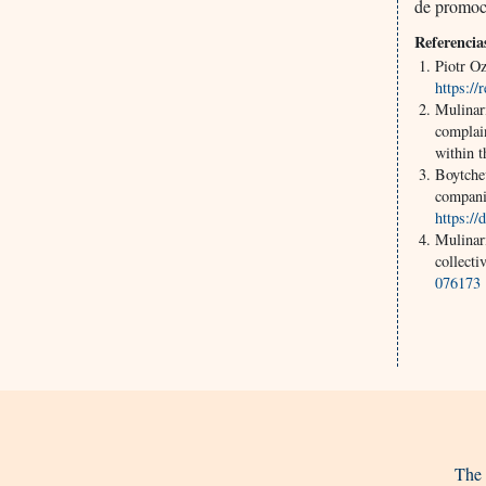
de promoci
Referencia
Piotr Oz
https://
Mulinar
complain
within 
Boytchev
compani
https:/
Mulinar
collect
076173
The 