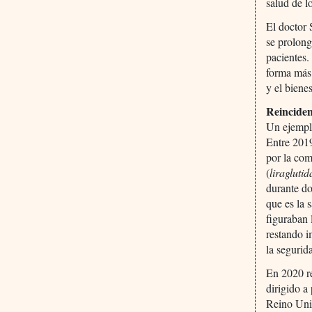
salud de l
El doctor 
se prolong
pacientes.
forma más 
y el biene
Reinciden
Un ejemplo
Entre 201
por la co
(
liraglutid
durante do
que es la 
figuraban 
restando i
la segurid
En 2020 re
dirigido a
Reino Uni