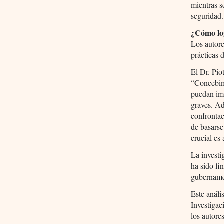
mientras s
seguridad.
¿Cómo log
Los autore
prácticas 
El Dr. Pio
“Concebim
puedan imp
graves. A
confrontac
de basarse
crucial es
La investi
ha sido fi
gubernamen
Este análi
Investigac
los autore