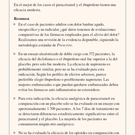
En el mejor de los casos el paracetamol y el ibuprofeno tienen una
eficacia modesta.
Resumen
En el caso de pacientes adultos con dolor lumbar agudo,
inespecífico y no radicular ¿qué datos tenemos de evaluaciones
comparativas de los fármacos empleados para el alivio del dolor?
Realizamos una revisión de la evidencia disponible, siguiendo la
metodología estándar de
Prescrire
.
En un ensayo aleatorizado de doble ciego con 372 pacientes, la
eficacia del diclofenaco o el ibuprofeno oral fue superior a la del
placebo, pero solo fue modesta. La eficacia de naproxeno es
probablemente similar, pero no se ha evaluado para esta
indicación. Según los perfiles de efectos adversos, parece
preferible elegir ibuprofeno o posiblemente naproxeno. Las
mujeres embarazadas o que puedan quedarse embarazadas deben
evitar los fármacos anti-inflamatorios no esteroideos.
Para esta indicación, la eficacia analgésica de paracetamol en
comparación con un placebo solo se ha evaluado en un ensayo con
aproximadamente 1.700 pacientes. A los 7 días de tratamiento no
se detectaron diferencias estadísticamente significativas entre el
paracetamol y el placebo. La mayoría de los pacientes no
consumieron ningún otro analgésico.
No se ha evaluado la eficacia de los opioides en comparación con