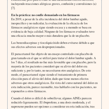
incluyendo reacciones alérgicas graves, confusión y convulsiones (a)
[7].
En la práctica: no confíe demasiado en los fármacos
En 2019, a pesar de la alta incidencia del dolor lumbar agudo,
inespecífico y no radicular, la evaluación de la eficacia de los
fármacos analgésicos sigue siendo escasa y a menudo se basa en
evidencia de baja calidad. Ninguno de los fármacos evaluados tuvo
una eficacia mucho mayor o más duradera que la de un placebo.
Las benzodiacepinas y tiocolquicósido deben evitarse debido a que
sus efectos adversos son desproporcionados.
El paracetamol fue objeto de un ensayo controlado con placebo de
gran tamaño en el que se utilizó para tratar el dolor lumbar agudo. A
los 7 días, el resultado no fue más favorable que con placebo, pero la
mayoría de los pacientes consideró que su alivio del dolor era
suficiente y, por lo tanto, no necesitaron otro analgésico. De este
modo, el paracetamol sigue siendo el tratamiento de primera
elección para el alivio del dolor, dado que tiene menos efectos
adversos que otros analgésicos. En vista del curso natural del dolor en
esta indicación, parece razonable, tras hablarlo con los pacientes, no
exponerlos a otros fármacos.
Cuando el dolor es difícil de sobrellevar, algunos AINEs parecen
reducirlo ligeramente. El ibuprofeno, a una dosis moderada, y el
naproxeno pueden ser opciones a considerar en esta indicación, tras