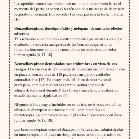
Los opioides, cuando se emplean en una mujer embarazada hasta el
momento del parto, exponen al recién nacido a un riesgo de depresión
respiratoria neonatal. Los opioides también pasan a la leche materna
[16].
Benzodiacepinas, tiocolquicósido y nefopam: demasiados efectos
adversos
Tres revisiones sistemáticas identificaron ensayos aleatorizados que
evaluaban la eficacia analgésica de las benzodiacepinas y los
llamados fármacos relajantes musculares en pacientes con dolor
lumbar agudo [6, 17, 18].
Benzodiazepinas: demasiadas incertidumbres en vista de sus
riesgos.
Dos ensayos de doble ciego de diazepam en comparación con
un placebo con un total de 118 pacientes arrojaron resultados
contradictorios [17]. El ensayo más sólido no demostró que el
diazepam, administrado por vía intramuscular seguido de
administración oral durante 5 días tuviera una eficacia analgésica
estadísticamente significativa [6].
Ninguno de los ensayos incluidos en estas tres revisiones evaluó los
efectos de diazepam o tetrazepam oral, administrados en
monoterapia, en comparación con un placebo en pacientes con dolor
lumbar agudo [6, 17, 18].
Las benzodiazepinas como el diazepam o tetrazepam, administradas
en monoterapia, conllevan un riesgo de numerosos efectos adversos,