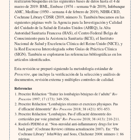
realizaron búsquedas en las siguientes bases de datos hasta el 4 de
marzo de 2019: BML, Embase (1974 – semana 9 de 2019), Infobanque
AMC, Medline (1950 – semana 4 de febrero de 2019), NIHR-CRD,
Cochrane Library CDSR (2019, número 3). También buscamos en las
siguientes páginas web: la Agencia para la Investigación y Calidad
del Cuidado de la Salud de Estados Unidos (AHRQ), la Alta
Autoridad Sanitaria Francesa (HAS), el Centro Federal Belga de
Conocimiento para la Asistencia Sanitaria (KCE), el Instituto
Nacional de Salud y Excelencia Clínica del Reino Unido (NICE), y
la Red Escocesa Intercolegiada sobre Guías de Práctica Clínica
(SIGN). También se exploraron las referencias bibliográficas en los
artículos identificados.
Esta revisión se preparó siguiendo la metodología estándar de
Prescrire
, que incluye la verificación de la selección y análisis de
documentos, revisión externa y múltiples controles de calidad.
Referencias
Prescrire Rédaction “Traiter les lombalgies bénignes de l’adulte”
Rev
Prescrire
1997; 17 (173): 349-356.
Prescrire Rédaction “Lombalgies récentes et exercices physiques. Pas
d’efficacité démontrée”
Rev Prescrire
2018; 38 (421): 851-853.
Prescrire Rédaction “Lombalgies. Pas d’efficacité démontrée des
corticoïdes par voie générale”
Rev Prescrire
2018; 38 (413): 210-211.
Roelofs PDDM et al. “Non-steroidal anti-inflammatory drugs for low
back pain” (Cochrane Review) (última actualización 2007). En: “The
Cochrane Library” JohnWiley and Sons, Chichester 2008: número 1: 86
páginas.