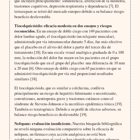
que incluyen principalmente: somnolencia, alteración de la memoria,
trastornos cognitivos, depresión respiratoria y dependencia [7]. El
tetrazepam se retiró del mercado europeo debido a su balance riesgo-
beneficio desfavorable.
Tiocolquicósido: eficacia modesta en dos ensayos y riesgos
reconocidos.
En un ensayo de doble ciego con 149 pacientes con
dolor lumbar agudo, el tiocolquicósido (un relajante muscular),
administrado por vía intramuscular durante 5 días, fue más efectivo
que el placebo en el alivio del dolor a partir del tercer día de
tratamiento [18]. En una escala visual analógica graduada de 0 a 100
mm, la reducción del dolor fue mayor en los pacientes en el grupo
tiocolquicósido que en el grupo del placebo: una diferencia de 10 mm
a 20 mm [6]. Otro ensayo de doble ciego con 65 pacientes en que se
administró tiocolquicósido por vía oral proporcionó resultados
similares [18].
El tiocolquicósido, que es similar a colchicina, conlleva
principalmente un riesgo de hepatitis fulminante o necrotizante,
convulsiones, neutropenia grave y trastornos cutáneos como el
síndrome de Stevens-Johnson o la necrólisis epidérmica tóxica [19].
También es teratogénico. Debido a su perfil de efectos adversos, su
balance riesgo-beneficio es desfavorable [19].
Nefopam: evaluación insuficiente.
Nuestra búsqueda bibliográfica
no reveló ninguna evaluación comparativa sobre la eficacia de
nefopam, un fármaco cuya acción analgésica no está bien
establecida, pero para el cual se han identificado efectos adversos,