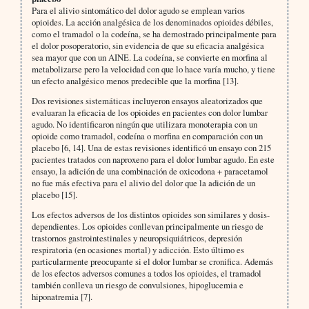
Para el alivio sintomático del dolor agudo se emplean varios
opioides. La acción analgésica de los denominados opioides débiles,
como el tramadol o la codeína, se ha demostrado principalmente para
el dolor posoperatorio, sin evidencia de que su eficacia analgésica
sea mayor que con un AINE. La codeína, se convierte en morfina al
metabolizarse pero la velocidad con que lo hace varía mucho, y tiene
un efecto analgésico menos predecible que la morfina [13].
Dos revisiones sistemáticas incluyeron ensayos aleatorizados que
evaluaran la eficacia de los opioides en pacientes con dolor lumbar
agudo. No identificaron ningún que utilizara monoterapia con un
opioide como tramadol, codeína o morfina en comparación con un
placebo [6, 14]. Una de estas revisiones identificó un ensayo con 215
pacientes tratados con naproxeno para el dolor lumbar agudo. En este
ensayo, la adición de una combinación de oxicodona + paracetamol
no fue más efectiva para el alivio del dolor que la adición de un
placebo [15].
Los efectos adversos de los distintos opioides son similares y dosis-
dependientes. Los opioides conllevan principalmente un riesgo de
trastornos gastrointestinales y neuropsiquiátricos, depresión
respiratoria (en ocasiones mortal) y adicción. Esto último es
particularmente preocupante si el dolor lumbar se cronifica. Además
de los efectos adversos comunes a todos los opioides, el tramadol
también conlleva un riesgo de convulsiones, hipoglucemia e
hiponatremia [7].