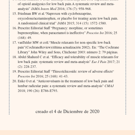
of opioid analgesics for low back pain.A systematic review and meta-
analysis”
JAMA Intern Med
2016; 176 (7): 958-968.
Friedman BW et al.“Naproxen with cyclobenzaprine,
oxycodone/acetaminophen, or placebo for treating acute low back pain.
A randomized clinical trial”
JAMA
2015; 314 (15): 1572-1580.
Prescrire Editorial Staff “Pregnancy: morphine, or sometimes
buprenorphine, when paracetamol is ineffective”
Prescrire Int
2016; 25
(168): 49.
vanTulder MW et coll.“Muscle relaxants for non-specific low-back
pain”(CochraneReview)(última actualización 2002). En: “The Cochrane
Library” John Wiley and Sons, Chichester 2003: número 2: 79 páginas.
Abdel Shaheed C et al. “Efficacy and tolerability of muscle relaxants for
low back pain: systematic review and meta-analysis”
Eur J Pain
2017; 21
(2): 228-237.
Prescrire Editorial Staff “Thiocolchicoside: review of adverse effects“
Prescrire Int
2016; 25 (168): 41-43.
Enke O et al. “Anticonvulsants in the treatment of low back pain and
lumbar radicular pain: a systematic review and meta-analysis”
CMAJ
2018; 190 (26): E786-E793.
creado el 4 de Diciembre de 2020