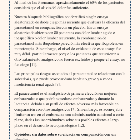
Al final de las 3 semanas, aproximadamente el 60% de los pacientes
consideró que el alivio del dolor fue suficiente.
Nuestra búsqueda bibliográfica no identificó ningún ensayo
aleatorizado de doble ciego más reciente que evaluara la eficacia del
paracetamol en comparación con un placebo. En un ensayo
aleatorizado abierto con 80 pacientes con dolor lumbar agudo e
inespecífico o dolor lumbar recurrente, la combinación de
paracetamol más ibuprofeno pareció más efectiva que ibuprofeno en
monoterapia. Sin embargo, el nivel de evidencia de este ensayo fue
muy débil, particularmente porque los pacientes que recurrieron a
otro tratamiento analgésico no fueron excluidos y porque el ensayo no
fue ciego [11].
Los principales riesgos asociados al paracetamol se relacionan con la
sobredosis, que puede provocar daño hepático grave y a veces
insuficiencia renal aguda [7].
El paracetamol es el analgésico de primera elección en mujeres
embarazadas o que podrían quedarse embarazadas y durante la
lactancia, debido a su perfil de efectos adversos más favorable en
comparación con otros analgésicos [7]. Sin embargo, es aconsejable
limitar su uso en el embarazo a una administración ocasional a corto
plazo, dadas las incertidumbres sobre sus posibles efectos a largo
plazo en el desarrollo neuropsicológico [12].
Opioides: sin datos sobre su eficacia en comparación con un
placebo