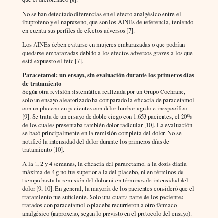
No se han detectado diferencias en el efecto analgésico entre el
ibuprofeno y el naproxeno, que son los AINEs de referencia, teniendo
en cuenta sus perfiles de efectos adversos [7].
Los AINEs deben evitarse en mujeres embarazadas o que podrían
quedarse embarazadas debido a los efectos adversos graves a los que
está expuesto el feto [7].
Paracetamol: un ensayo, sin evaluación durante los primeros días
de tratamiento
Según otra revisión sistemática realizada por un Grupo Cochrane,
solo un ensayo aleatorizado ha comparado la eficacia de paracetamol
con un placebo en pacientes con dolor lumbar agudo e inespecífico
[9]. Se trata de un ensayo de doble ciego con 1.653 pacientes, el 20%
de los cuales presentaba también dolor radicular [10]. La evaluación
se basó principalmente en la remisión completa del dolor. No se
notificó la intensidad del dolor durante los primeros días de
tratamiento [10].
A la 1, 2 y 4 semanas, la eficacia del paracetamol a la dosis diaria
máxima de 4 g no fue superior a la del placebo, ni en términos de
tiempo hasta la remisión del dolor ni en términos de intensidad del
dolor [9, 10]. En general, la mayoría de los pacientes consideró que el
tratamiento fue suficiente. Solo una cuarta parte de los pacientes
tratados con paracetamol o placebo recurrieron a otro fármaco
analgésico (naproxeno, según lo previsto en el protocolo del ensayo).