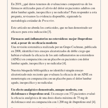
En 2019, ¿qué datos tenemos de evaluaciones comparativas de los
fármacos utilizados para el alivio del dolor en pacientes adultos con
dolor lumbar agudo, inespecífico y no radicular? Para responder a esta
pregunta, revisamos la evidencia disponible, siguiendo la
metodología estándar de
Prescrire.
Este artículo no aborda los corticoides, que no han demostrado ser
eficaces para esta indicación [3].
Fármacos anti-inflamatorios no esteroideos: mejor ibuprofeno
oral, a pesar de su eficacia modesta
Una revisión sistemática realizada por un Grupo Cochrane, publicada
en 2008, identificó tres ensayos aleatorizados de doble ciego que
habían evaluado la eficacia de los anti-inflamatorios no esteroideos
(AINEs) en comparación con un placebo en pacientes con dolor
lumbar agudo, inespecífico y no radicular [4].
Nuestra búsqueda bibliográfica no identificó ningún ensayo
aleatorizado más reciente que evaluara la eficacia de un AINE en
monoterapia en comparación con un placebo para el dolor lumbar
agudo, inespecífico y no radicular.
Un efecto analgésico demostrado, aunque modesto, con
diclofenaco e ibuprofeno oral.
Un ensayo con 372 pacientes evaluó
la eficacia analgésica de una dosis diaria máxima de 75 mg de
diclofenaco oral en comparación con 1.200 mg de ibuprofeno oral [4].