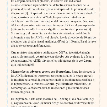
En comparación con el placebo, se observó una reducción
estadísticamente significativa del dolor tres horas después de la
primera dosis de diclofenaco, pero no después de la primera dosis de
ibuprofeno [5]. Después de una duración máxima del tratamiento de 7
días, aproximadamente el 45% de los pacientes tratados con
diclofenaco notificaron una mejora del dolor, en comparación con un
40% en el grupo tratado con ibuprofeno y un 25% en el grupo placebo
(diferencias estadísticamente significativas frente al placebo) [5].
Sin embargo, el tercer día, en términos de intensidad del dolor, la
diferencia entre los AINEs y el placebo fue de alrededor de 10 mm de
media en una escala visual analógica (EVA) de 100 mm. En el octavo
día no se observaron diferencias.
Otra revisión sistemática publicada en 2017 no identificó ningún
ensayo aleatorizado controlado con placebo que evaluara la eficacia
de naproxeno, los AINEs tópicos o los inhibidores de la cox-2 para
esta indicación [6].
Menos efectos adversos graves con ibuprofeno.
Entre los riesgos de
los AINEs figuran los trastornos gastrointestinales (a veces graves),
la insuficiencia renal, la exacerbación de la insuficiencia cardíaca o
la hipertensión, la trombosis arterial y el infarto de miocardio, las
hemorragias, la exacerbación de infecciones y las interacciones
farmacológicas [7].
El ibuprofeno, a una dosis máxima de 1.200 mg al día en el adulto, y
el naproxeno conllevan un menor riesgo de eventos cardiovasculares
que el diclofenaco [8].