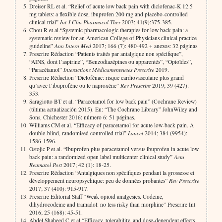
Dreiser RL et al. “Relief of acute low back pain with diclofenac-K 12.5
mg tablets: a flexible dose, ibuprofen 200 mg and placebo-controlled
clinical trial”
Int J Clin Pharmacol Ther
2003; 41(9):375-385.
Chou R et al.“Systemic pharmacologic therapies for low back pain: a
systematic review for an American College of Physicians clinical practice
guideline”
Ann Intern Med
2017; 166 (7): 480-492 + anexos: 32 páginas.
Prescrire Rédaction “Patients traités par antalgique non spécifique”,
“AINS, dont l’aspirine”, “Benzodiazépines ou apparentés”, “Opioïdes”,
“Paracétamol”
Interactions Médicamenteuses Prescrire
2019.
Prescrire Rédaction “Diclofénac: risque cardiovasculaire plus grand
qu’avec l’ibuprofène ou le naproxène”
Rev Prescrire
2019; 39 (427):
353.
Saragiotto BT et al. “Paracetamol for low back pain” (Cochrane Review)
(última actualización 2015). En: “The Cochrane Library” JohnWiley and
Sons, Chichester 2016: número 6: 51 páginas.
Williams CM et al. “Efficacy of paracetamol for acute low-back pain. A
double-blind, randomised controlled trial”
Lancet
2014; 384 (9954):
1586-1596.
Ostojic P et al. “Ibuprofen plus paracetamol versus ibuprofen in acute low
back pain: a randomized open label multicenter clinical study”
Acta
Reumatol Port
2017; 42 (1): 18-25.
Prescrire Rédaction “Antalgiques non spécifiques pendant la grossesse et
développement neuropsychique: peu de données probantes”
Rev Prescrire
2017; 37 (410): 915-917.
Prescrire Editorial Staff “Weak opioid analgesics. Codeine,
dihydrocodeine and tramadol: no less risky than morphine” Prescrire Int
2016; 25 (168): 45-51.
Abdel Shaheed C et al.“Efficacy, tolerability, and dose-dependent effects