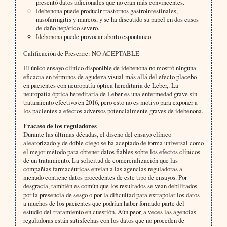
presentó datos adicionales que no eran más convincentes.
Idebenona puede producir trastornos gastrointestinales,
nasofaringitis y mareos, y se ha discutido su papel en dos casos
de daño hepático severo.
Idebonona puede provocar aborto espontaneo.
Calificación de Prescrire: NO ACEPTABLE
El único ensayo clínico disponible de idebenona no mostró ninguna
eficacia en términos de agudeza visual más allá del efecto placebo
en pacientes con neuropatía óptica hereditaria de Leber,. La
neuropatía óptica hereditaria de Leber es una enfermedad grave sin
tratamiento efectivo en 2016, pero esto no es motivo para exponer a
los pacientes a efectos adversos potencialmente graves de idebenona.
Fracaso de los reguladores
Durante las últimas décadas, el diseño del ensayo clínico
aleatorizado y de doble ciego se ha aceptado de forma universal como
el mejor método para obtener datos fiables sobre los efectos clínicos
de un tratamiento. La solicitud de comercialización que las
compañías farmacéuticas envían a las agencias reguladoras a
menudo contiene datos procedentes de este tipo de ensayos. Por
desgracia, también es común que los resultados se vean debilitados
por la presencia de sesgo o por la dificultad para extrapolar los datos
a muchos de los pacientes que podrían haber formado parte del
estudio del tratamiento en cuestión. Aún peor, a veces las agencias
reguladoras están satisfechas con los datos que no proceden de