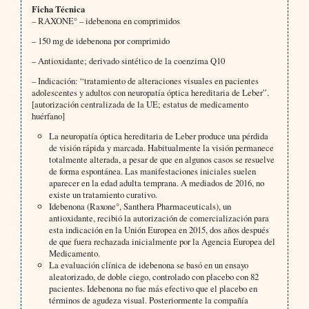
Ficha Técnica
– RAXONE° – idebenona en comprimidos
– 150 mg de idebenona por comprimido
– Antioxidante; derivado sintético de la coenzima Q10
– Indicación: “tratamiento de alteraciones visuales en pacientes
adolescentes y adultos con neuropatía óptica hereditaria de Leber”.
[autorización centralizada de la UE; estatus de medicamento
huérfano]
La neuropatía óptica hereditaria de Leber produce una pérdida
de visión rápida y marcada. Habitualmente la visión permanece
totalmente alterada, a pesar de que en algunos casos se resuelve
de forma espontánea. Las manifestaciones iniciales suelen
aparecer en la edad adulta temprana. A mediados de 2016, no
existe un tratamiento curativo.
Idebenona (Raxone°, Santhera Pharmaceuticals), un
antioxidante, recibió la autorización de comercialización para
esta indicación en la Unión Europea en 2015, dos años después
de que fuera rechazada inicialmente por la Agencia Europea del
Medicamento.
La evaluación clínica de idebenona se basó en un ensayo
aleatorizado, de doble ciego, controlado con placebo con 82
pacientes. Idebenona no fue más efectivo que el placebo en
términos de agudeza visual. Posteriormente la compañía