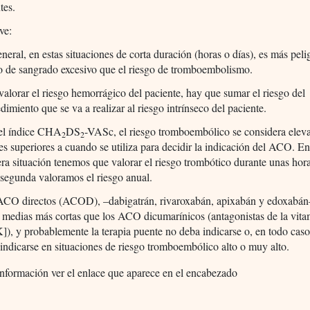
tes.
ve:
neral, en estas situaciones de corta duración (horas o días), es más peli
o de sangrado excesivo que el riesgo de tromboembolismo.
valorar el riesgo hemorrágico del paciente, hay que sumar el riesgo del
dimiento que se va a realizar al riesgo intrínseco del paciente.
el índice CHA
DS
-VASc, el riesgo tromboembólico se considera elev
2
2
es superiores a cuando se utiliza para decidir la indicación del ACO. En
ra situación tenemos que valorar el riesgo trombótico durante unas hora
 segunda valoramos el riesgo anual.
ACO directos (ACOD), –dabigatrán, rivaroxabán, apixabán y edoxabán
 medias más cortas que los ACO dicumarínicos (antagonistas de la vit
), y probablemente la terapia puente no deba indicarse o, en todo caso
indicarse en situaciones de riesgo tromboembólico alto o muy alto.
nformación ver el enlace que aparece en el encabezado