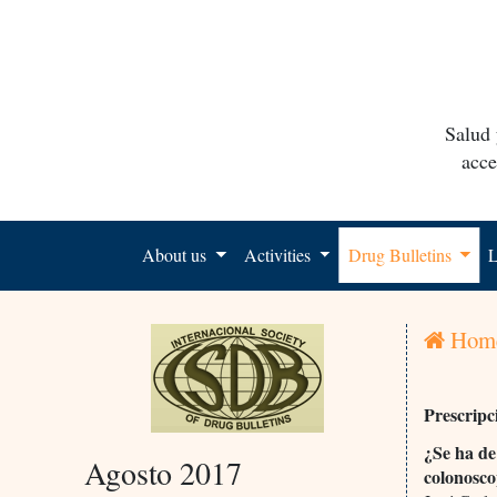
Salud 
acce
About us
Activities
Drug Bulletins
L
Hom
Prescripc
¿Se ha de
Agosto 2017
colonosco