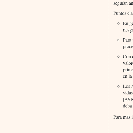
seguían an
Puntos cla
En ge
riesg
Para 
proce
Con 
valor
prime
en la
Los 
vidas
[AVK]
deba 
Para más i