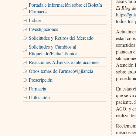
José Carlo
Portada e información sobre el Boletín
El Blog de
Fármacos
https://gu
Índice
todos-los-
Investigaciones
Actualment
Solicitudes y Retiros del Mercado
están con
sometidos 
Solicitudes y Cambios al
plantean e
Etiquetado/Ficha Técnica
situacione
Reacciones Adversas e Interacciones
Atención 
Otros temas de Farmacovigilancia
sobre todo
procedimie
Prescripción
Farmacia
En estas c
que se va 
Utilización
paciente. 
ACO, y en 
realizar t
Recienteme
mismos se 