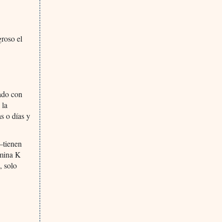
groso el
ado con
 la
s o días y
–tienen
amina K
, solo