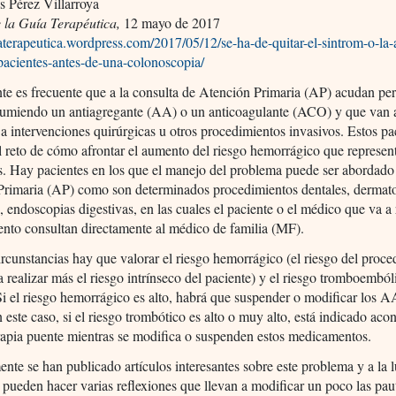
s Pérez Villarroya
 la Guía Terapéutica,
12 mayo de 2017
iaterapeutica.wordpress.com/2017/05/12/se-ha-de-quitar-el-sintrom-o-la-
pacientes-antes-de-una-colonoscopia/
e es frecuente que a la consulta de Atención Primaria (AP) acudan pe
sumiendo un antiagregante (AA) o un anticoagulante (ACO) y que van a
a intervenciones quirúrgicas u otros procedimientos invasivos. Estos pa
l reto de cómo afrontar el aumento del riesgo hemorrágico que represen
s. Hay pacientes en los que el manejo del problema puede ser abordado
Primaria (AP) como son determinados procedimientos dentales, dermato
, endoscopias digestivas, en las cuales el paciente o el médico que va a r
nto consultan directamente al médico de familia (MF).
ircunstancias hay que valorar el riesgo hemorrágico (el riesgo del proc
a realizar más el riesgo intrínseco del paciente) y el riesgo tromboemból
Si el riesgo hemorrágico es alto, habrá que suspender o modificar los A
este caso, si el riesgo trombótico es alto o muy alto, está indicado acon
erapia puente mientras se modifica o suspenden estos medicamentos.
nte se han publicado artículos interesantes sobre este problema y a la l
pueden hacer varias reflexiones que llevan a modificar un poco las pau