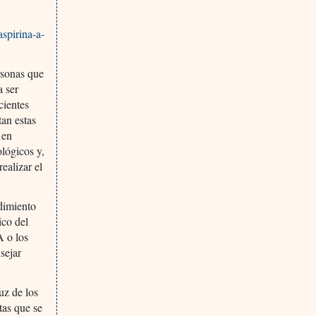
aspirina-a-
rsonas que
 ser
cientes
tan estas
 en
lógicos y,
ealizar el
edimiento
ico del
A o los
sejar
uz de los
tas que se