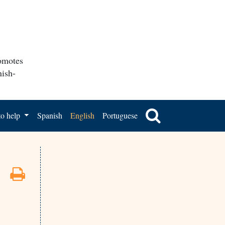
romotes
nish-
o help
Spanish
English
Portuguese