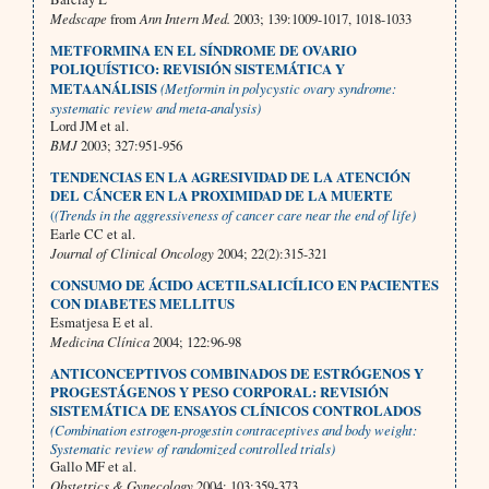
Medscape
from
Ann Intern Med.
2003; 139:1009-1017, 1018-1033
METFORMINA EN EL SÍNDROME DE OVARIO
POLIQUÍSTICO: REVISIÓN SISTEMÁTICA Y
METAANÁLISIS
(Metformin in polycystic ovary syndrome:
systematic review and meta-analysis)
Lord JM et al.
BMJ
2003; 327:951-956
TENDENCIAS EN LA AGRESIVIDAD DE LA ATENCIÓN
DEL CÁNCER EN LA PROXIMIDAD DE LA MUERTE
(
(Trends in the aggressiveness of cancer care near the end of life)
Earle CC et al.
Journal of Clinical Oncology
2004; 22(2):315-321
CONSUMO DE ÁCIDO ACETILSALICÍLICO EN PACIENTES
CON DIABETES MELLITUS
Esmatjesa E et al.
Medicina Clínica
2004; 122:96-98
ANTICONCEPTIVOS COMBINADOS DE
ESTRÓGENOS Y
PROGESTÁGENOS
Y PESO CORPORAL: REVISIÓN
SISTEMÁTICA DE ENSAYOS CLÍNICOS CONTROLADOS
(Combination estrogen-progestin contraceptives and body weight:
Systematic review of randomized controlled trials)
Gallo MF et al.
Obstetrics & Gynecology
2004; 103:359-373