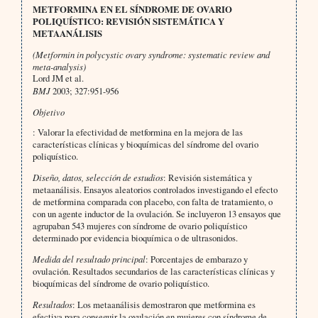
METFORMINA EN EL SÍNDROME DE OVARIO
POLIQUÍSTICO: REVISIÓN SISTEMÁTICA Y
METAANÁLISIS
(Metformin in polycystic ovary syndrome: systematic review and
meta-analysis)
Lord JM et al.
BMJ
2003; 327:951-956
Objetivo
: Valorar la efectividad de metformina en la mejora de las
características clínicas y bioquímicas del síndrome del ovario
poliquístico.
Diseño, datos, selección de estudios
: Revisión sistemática y
metaanálisis. Ensayos aleatorios controlados investigando el efecto
de metformina comparada con placebo, con falta de tratamiento, o
con un agente inductor de la ovulación. Se incluyeron 13 ensayos que
agrupaban 543 mujeres con síndrome de ovario poliquístico
determinado por evidencia bioquímica o de ultrasonidos.
Medida del resultado principal
: Porcentajes de embarazo y
ovulación. Resultados secundarios de las características clínicas y
bioquímicas del síndrome de ovario poliquístico.
Resultados
: Los metaanálisis demostraron que metformina es
efectiva para conseguir la ovulación en mujeres con síndrome de