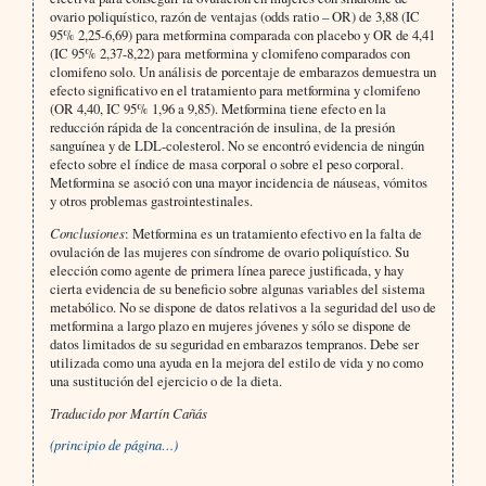
ovario poliquístico, razón de ventajas (odds ratio – OR) de 3,88 (IC
95% 2,25-6,69) para metformina comparada con placebo y OR de 4,41
(IC 95% 2,37-8,22) para metformina y clomifeno comparados con
clomifeno solo. Un análisis de porcentaje de embarazos demuestra un
efecto significativo en el tratamiento para metformina y clomifeno
(OR 4,40, IC 95% 1,96 a 9,85). Metformina tiene efecto en la
reducción rápida de la concentración de insulina, de la presión
sanguínea y de LDL-colesterol. No se encontró evidencia de ningún
efecto sobre el índice de masa corporal o sobre el peso corporal.
Metformina se asoció con una mayor incidencia de náuseas, vómitos
y otros problemas gastrointestinales.
Conclusiones
: Metformina es un tratamiento efectivo en la falta de
ovulación de las mujeres con síndrome de ovario poliquístico. Su
elección como agente de primera línea parece justificada, y hay
cierta evidencia de su beneficio sobre algunas variables del sistema
metabólico. No se dispone de datos relativos a la seguridad del uso de
metformina a largo plazo en mujeres jóvenes y sólo se dispone de
datos limitados de su seguridad en embarazos tempranos. Debe ser
utilizada como una ayuda en la mejora del estilo de vida y no como
una sustitución del ejercicio o de la dieta.
Traducido por Martín Cañás
(principio de página…)