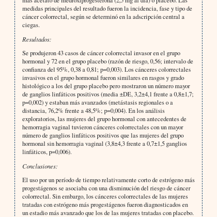
más acetato de medroxiprogesterona (2,5 mg al día) o placebo. Las
medidas principales del resultado fueron la incidencia, fase y tipo de
cáncer colorrectal, según se determinó en la adscripción central a
ciegas.
Resultados:
Se produjeron 43 casos de cáncer colorrectal invasor en el grupo
hormonal y 72 en el grupo placebo (razón de riesgo, 0,56; intervalo de
confianza del 95%, 0,38 a 0,81; p=0,003). Los cánceres colorrectales
invasivos en el grupo hormonal fueron similares en rasgos y grado
histológico a los del grupo placebo pero mostraron un número mayor
de ganglios linfáticos positivos (media ±DE, 3,2±4,1 frente a 0,8±1,7;
p=0,002) y estaban más avanzados (metástasis regionales o a
distancia, 76,2% frente a 48,5%; p=0,004). En los análisis
exploratorios, las mujeres del grupo hormonal con antecedentes de
hemorragia vaginal tuvieron cánceres colorrectales con un mayor
número de ganglios linfáticos positivos que las mujeres del grupo
hormonal sin hemorragia vaginal (3,8±4,3 frente a 0,7±1,5 ganglios
linfáticos, p=0,006).
Conclusiones:
El uso por un período de tiempo relativamente corto de estrógeno más
progestágenos se asociaba con una disminución del riesgo de cáncer
colorrectal. Sin embargo, los cánceres colorrectales de las mujeres
tratadas con estrógeno más progestágenos fueron diagnosticados en
un estadio más avanzado que los de las mujeres tratadas con placebo.