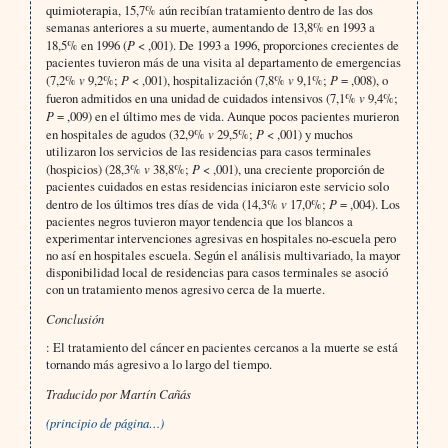
quimioterapia, 15,7% aún recibían tratamiento dentro de las dos
semanas anteriores a su muerte, aumentando de 13,8% en 1993 a
18,5% en 1996 (
P
< ,001). De 1993 a 1996, proporciones crecientes de
pacientes tuvieron más de una visita al departamento de emergencias
(7,2%
v
9,2%;
P
< ,001), hospitalización (7,8%
v
9,1%;
P
= ,008), o
fueron admitidos en una unidad de cuidados intensivos (7,1%
v
9,4%;
P
= ,009) en el último mes de vida. Aunque pocos pacientes murieron
en hospitales de agudos (32,9%
v
29,5%;
P
< ,001) y muchos
utilizaron los servicios de las residencias para casos terminales
(hospicios) (28,3%
v
38,8%;
P
< ,001), una creciente proporción de
pacientes cuidados en estas residencias iniciaron este servicio solo
dentro de los últimos tres días de vida (14,3%
v
17,0%;
P
= ,004). Los
pacientes negros tuvieron mayor tendencia que los blancos a
experimentar intervenciones agresivas en hospitales no-escuela pero
no así en hospitales escuela. Según el análisis multivariado, la mayor
disponibilidad local de residencias para casos terminales se asoció
con un tratamiento menos agresivo cerca de la muerte.
Conclusión
: El tratamiento del cáncer en pacientes cercanos a la muerte se está
tornando más agresivo a lo largo del tiempo.
Traducido por Martín Cañás
(principio de página…)