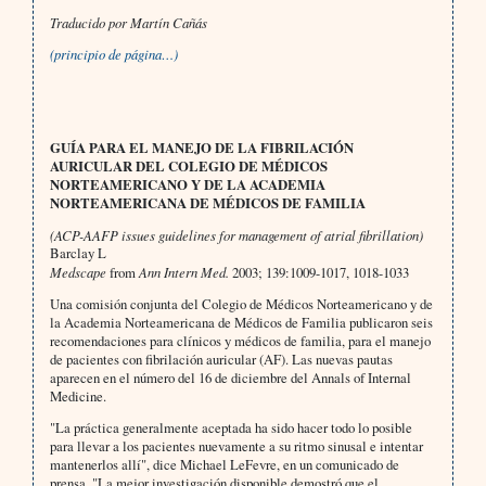
Traducido por Martín Cañás
(principio de página…)
GUÍA PARA EL MANEJO DE LA FIBRILACIÓN
AURICULAR DEL COLEGIO DE MÉDICOS
NORTEAMERICANO Y DE LA ACADEMIA
NORTEAMERICANA DE MÉDICOS DE FAMILIA
(ACP-AAFP issues guidelines for management of atrial fibrillation)
Barclay L
Medscape
from
Ann Intern Med.
2003; 139:1009-1017, 1018-1033
Una comisión conjunta del Colegio de Médicos Norteamericano y de
la Academia Norteamericana de Médicos de Familia publicaron seis
recomendaciones para clínicos y médicos de familia, para el manejo
de pacientes con fibrilación auricular (AF). Las nuevas pautas
aparecen en el número del 16 de diciembre del Annals of Internal
Medicine.
"La práctica generalmente aceptada ha sido hacer todo lo posible
para llevar a los pacientes nuevamente a su ritmo sinusal e intentar
mantenerlos allí", dice Michael LeFevre, en un comunicado de
prensa. "La mejor investigación disponible demostró que el