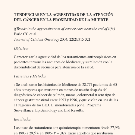
TENDENCIAS EN LA AGRESIVIDAD DE LA ATENCIÓN
DEL CÁNCER EN LA PROXIMIDAD DE LA MUERTE
(
(Trends in the aggressiveness of cancer care near the end of life)
Earle CC et al.
Journal of Clinical Oncology
2004; 22(2):315-321
Objetivo:
Caracterizar la agresividad de los tratamientos antineoplásicos en
pacientes terminales ancianos de Medicare, y su relación con la
disponibilidad de recursos para atención de la salud.
Pacientes y Métodos
: Se analizaron las historias de Medicare de 28.777 pacientes de 65
años o mayores que murieron en menos de un año después del
diagnóstico de cáncer de pulmón, mama, colorrectal u otro tipo de
cáncer gastrointestinal entre 1993 y 1996, y que vivían en una de las
11 regiones de los EE.UU. monitoreadas por el Programa
Surveillance, Epidemiology and End Results.
Resultados:
Las tasas de tratamiento con quimioterapia aumentaron desde 27,9%
en 1993 a 29,5% en 1996 (
P
= ,02). Entre aquellos que recibieron