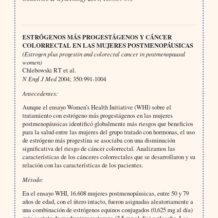
ESTRÓGENOS MÁS PROGESTÁGENOS Y CÁNCER
COLORRECTAL EN LAS MUJERES POSTMENOPÁUSICAS
(Estrogen plus progestin and colorectal cancer in postmenopausal
women)
Chlebowski RT et al.
N Engl J Med
2004; 350:991-1004
Antecedentes:
Aunque el ensayo Women’s Health Initiative (WHI) sobre el
tratamiento con estrógeno más progestágenos en las mujeres
postmenopáusicas identificó globalmente más riesgos que beneficios
para la salud entre las mujeres del grupo tratado con hormonas, el uso
de estrógeno más progestina se asociaba con una disminución
significativa del riesgo de cáncer colorrectal. Analizamos las
características de los cánceres colorrectales que se desarrollaron y su
relación con las características de los pacientes.
Método:
En el ensayo WHI, 16.608 mujeres postmenopáusicas, entre 50 y 79
años de edad, con el útero intacto, fueron asignadas aleatoriamente a
una combinación de estrógenos equinos conjugados (0,625 mg al día)