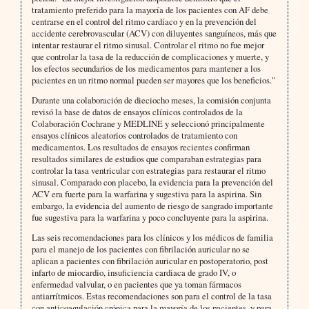
tratamiento preferido para la mayoría de los pacientes con AF debe
centrarse en el control del ritmo cardíaco y en la prevención del
accidente cerebrovascular (ACV) con diluyentes sanguíneos, más que
intentar restaurar el ritmo sinusal. Controlar el ritmo no fue mejor
que controlar la tasa de la reducción de complicaciones y muerte, y
los efectos secundarios de los medicamentos para mantener a los
pacientes en un ritmo normal pueden ser mayores que los beneficios."
Durante una colaboración de dieciocho meses, la comisión conjunta
revisó la base de datos de ensayos clínicos controlados de la
Colaboración Cochrane y MEDLINE y seleccionó principalmente
ensayos clínicos aleatorios controlados de tratamiento con
medicamentos. Los resultados de ensayos recientes confirman
resultados similares de estudios que comparaban estrategias para
controlar la tasa ventricular con estrategias para restaurar el ritmo
sinusal. Comparado con placebo, la evidencia para la prevención del
ACV era fuerte para la warfarina y sugestiva para la aspirina. Sin
embargo, la evidencia del aumento de riesgo de sangrado importante
fue sugestiva para la warfarina y poco concluyente para la aspirina.
Las seis recomendaciones para los clínicos y los médicos de familia
para el manejo de los pacientes con fibrilación auricular no se
aplican a pacientes con fibrilación auricular en postoperatorio, post
infarto de miocardio, insuficiencia cardiaca de grado IV, o
enfermedad valvular, o en pacientes que ya toman fármacos
antiarrítmicos. Estas recomendaciones son para el control de la tasa
con anticoagulación crónica para la mayoría de los pacientes, y para