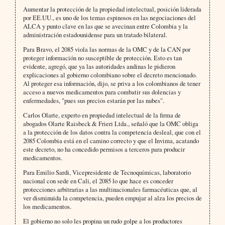
Aumentar la protección de la propiedad intelectual, posición liderada
por EE.UU., es uno de los temas espinosos en las negociaciones del
ALCA y punto clave en las que se avecinan entre Colombia y la
administración estadounidense para un tratado bilateral.
Para Bravo, el 2085 viola las normas de la OMC y de la CAN por
proteger información no susceptible de protección. Esto es tan
evidente, agregó, que ya las autoridades andinas le pidieron
explicaciones al gobierno colombiano sobre el decreto mencionado.
Al proteger esa información, dijo, se priva a los colombianos de tener
acceso a nuevos medicamentos para combatir sus dolencias y
enfermedades, "pues sus precios estarán por las nubes".
Carlos Olarte, experto en propiedad intelectual de la firma de
abogados Olarte Raisbeck & Frieri Ltda., señaló que la OMC obliga
a la protección de los datos contra la competencia desleal, que con el
2085 Colombia está en el camino correcto y que el Invima, acatando
este decreto, no ha concedido permisos a terceros para producir
medicamentos.
Para Emilio Sardi, Vicepresidente de Tecnoquímicas, laboratorio
nacional con sede en Cali, el 2085 lo que hace es conceder
protecciones arbitrarias a las multinacionales farmacéuticas que, al
ver disminuida la competencia, pueden empujar al alza los precios de
los medicamentos.
El gobierno no solo les propina un rudo golpe a los productores