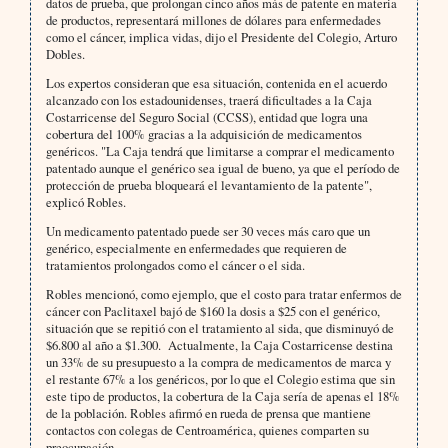
datos de prueba, que prolongan cinco años más de patente en materia
de productos, representará millones de dólares para enfermedades
como el cáncer, implica vidas, dijo el Presidente del Colegio, Arturo
Dobles.
Los expertos consideran que esa situación, contenida en el acuerdo
alcanzado con los estadounidenses, traerá dificultades a la Caja
Costarricense del Seguro Social (CCSS), entidad que logra una
cobertura del 100% gracias a la adquisición de medicamentos
genéricos. "La Caja tendrá que limitarse a comprar el medicamento
patentado aunque el genérico sea igual de bueno, ya que el período de
protección de prueba bloqueará el levantamiento de la patente",
explicó Robles.
Un medicamento patentado puede ser 30 veces más caro que un
genérico, especialmente en enfermedades que requieren de
tratamientos prolongados como el cáncer o el sida.
Robles mencionó, como ejemplo, que el costo para tratar enfermos de
cáncer con Paclitaxel bajó de $160 la dosis a $25 con el genérico,
situación que se repitió con el tratamiento al sida, que disminuyó de
$6.800 al año a $1.300. Actualmente, la Caja Costarricense destina
un 33% de su presupuesto a la compra de medicamentos de marca y
el restante 67% a los genéricos, por lo que el Colegio estima que sin
este tipo de productos, la cobertura de la Caja sería de apenas el 18%
de la población. Robles afirmó en rueda de prensa que mantiene
contactos con colegas de Centroamérica, quienes comparten su
preocupación.