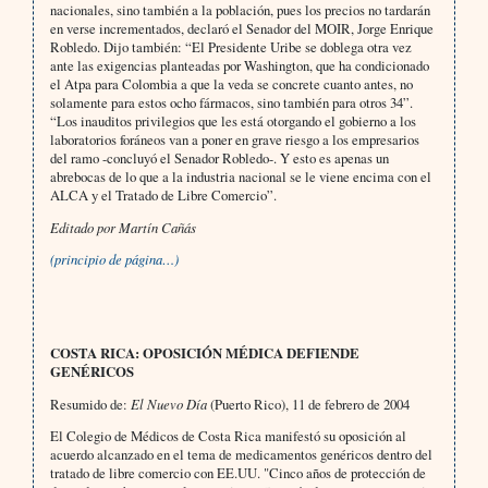
nacionales, sino también a la población, pues los precios no tardarán
en verse incrementados, declaró el Senador del MOIR, Jorge Enrique
Robledo. Dijo también: “El Presidente Uribe se doblega otra vez
ante las exigencias planteadas por Washington, que ha condicionado
el Atpa para Colombia a que la veda se concrete cuanto antes, no
solamente para estos ocho fármacos, sino también para otros 34”.
“Los inauditos privilegios que les está otorgando el gobierno a los
laboratorios foráneos van a poner en grave riesgo a los empresarios
del ramo -concluyó el Senador Robledo-. Y esto es apenas un
abrebocas de lo que a la industria nacional se le viene encima con el
ALCA y el Tratado de Libre Comercio”.
Editado por Martín Cañás
(principio de página…)
COSTA RICA: OPOSICIÓN MÉDICA DEFIENDE
GENÉRICOS
Resumido de:
El Nuevo Día
(Puerto Rico), 11 de febrero de 2004
El Colegio de Médicos de Costa Rica manifestó su oposición al
acuerdo alcanzado en el tema de medicamentos genéricos dentro del
tratado de libre comercio con EE.UU. "Cinco años de protección de