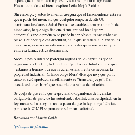
supone que la información ya está y sólo es aprobar lo aprobado.
Hasta aquí todo está bien”, explicó Leila Mejía Roldán.
Sin embargo, y sobre lo anterior, asegura que el inconveniente está en
que a partir del momento que cualquier empresa de EE.UU.
suministra los datos a Salud Pública se establece una prohibición de
cinco años, lo que significa que si una entidad local quiere
comercializar ese producto no puede hacerlo hasta transcurrido ese
plazo. Entiende que esa dificultad, en lo que se refiere al plazo de los
cinco años, es más que suficiente para la desaparición de cualquier
empresa farmacéutica dominicana.
Sobre la posibilidad de postergar algunas de los capítulos que se
negocian con EE.UU., la Directora Ejecutiva de Infadomi cree que
”estamos a tiempo”, ya que si quien está al frente de negociar la
propiedad industrial (Orlando Jorge Mera) dice que no y que por lo
tanto no será aprobado, sencillamente se ”tranca el juego”. Y si
sucede así, dice, habrá que buscarle una salida de solución.
Se queja de que en lo que respecta al otorgamiento de licencias
obligatorias de parte de las autoridades dominicanas, estipulado en la
ley, nunca se ha otorgado una, a pesar de que la ley otorga 120 días
para que la ONAPI se pronuncie sobre una solicitud.
Resumido por Martín Cañás
(principio de página…)