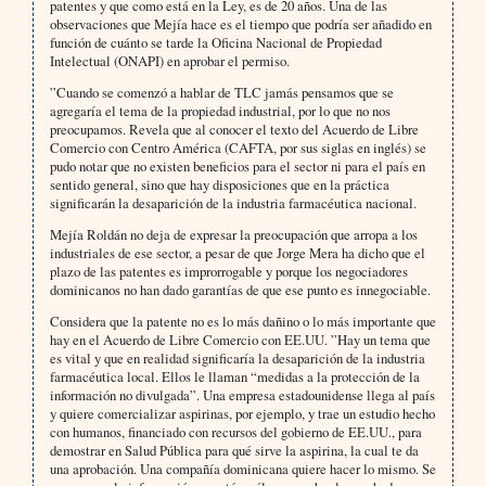
patentes y que como está en la Ley, es de 20 años. Una de las
observaciones que Mejía hace es el tiempo que podría ser añadido en
función de cuánto se tarde la Oficina Nacional de Propiedad
Intelectual (ONAPI) en aprobar el permiso.
”Cuando se comenzó a hablar de TLC jamás pensamos que se
agregaría el tema de la propiedad industrial, por lo que no nos
preocupamos. Revela que al conocer el texto del Acuerdo de Libre
Comercio con Centro América (CAFTA, por sus siglas en inglés) se
pudo notar que no existen beneficios para el sector ni para el país en
sentido general, sino que hay disposiciones que en la práctica
significarán la desaparición de la industria farmacéutica nacional.
Mejía Roldán no deja de expresar la preocupación que arropa a los
industriales de ese sector, a pesar de que Jorge Mera ha dicho que el
plazo de las patentes es improrrogable y porque los negociadores
dominicanos no han dado garantías de que ese punto es innegociable.
Considera que la patente no es lo más dañino o lo más importante que
hay en el Acuerdo de Libre Comercio con EE.UU. ”Hay un tema que
es vital y que en realidad significaría la desaparición de la industria
farmacéutica local. Ellos le llaman “medidas a la protección de la
información no divulgada”. Una empresa estadounidense llega al país
y quiere comercializar aspirinas, por ejemplo, y trae un estudio hecho
con humanos, financiado con recursos del gobierno de EE.UU., para
demostrar en Salud Pública para qué sirve la aspirina, la cual te da
una aprobación. Una compañía dominicana quiere hacer lo mismo. Se