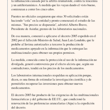
la inflamación causada por la artritis reumatoide, contra la leucemia
y un antihistamínico. A medida que les vayan dando el visto bueno,
comienzan a correr los cinco años.
Fuentes no oficiales aseguraron que otras 30 solicitudes están
haciendo “cola” en la entidad y pronto comenzará el estudio de las
mismas. "Sus precios se dispararán", advirtió Alberto Bravo,
Presidente de Asinfar, gremio de los laboratorios nacionales.
De esa manera, comenzó a aplicarse el decreto 2085 expedido en el
2002 por el fallecido Ministro de Salud, Juan Luis Londoño, que le
prohíbe al Invima autorizarles a terceros la producción de
medicamentos apoyado en la información que le entregan las
multinacionales para obtener sus propios permisos.
La medida, conocida como la protección al uso de la información no
divulgada, generó controversia por el efecto alcista que, según sus
contradictores, tendrá en los precios de los medicamentos.
Los laboratorios internacionales respaldan su aplicación porque,
dicen, es una forma de estimular la investigación científica y de
permitirles recuperar las inversiones para obtener nuevos
medicamentos.
El decreto 2085 fue producto de las exigencias de las multinacionales
farmacéuticas y del gobierno de EE.UU., que condicionó la
renovación de las preferencias arancelarias (Atpa) a la expedición
del decreto.