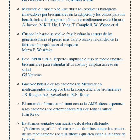
Midiendo el impacto de sustituir a los productos biológicos
innovadores por biosimilares en la adopción y los costos para los
beneficiarios del programa público de medicamentos de Ontario
A. Iacono, M.K.H. Ho, J. Yang, T. Campbell, W. Wynne et al
Cuando lo barato se vuelve frágil: cómo la carrera de los
genéricos hacia el precio más barato socava la calidad de la
fabricación y qué hacer al respecto
Marta E. Wosińska
Foro ISPOR Chile: Expertos impulsan el uso de medicamentos
biosimilares para enfrentar altos costos y ampliar acceso en
salud
G5 Noticias
Gasto de bolsillo de los pacientes de Medicare en
medicamentos biológicos tras la competencia de biosimilares
J.S. Riegler, A.S. Kesselheim, B.N. Rome
El innovador fármaco oral iraní contra la AME ofrece esperanza
a los pacientes con enfermedades raras de todo el mundo
Ivan Kesic
Estábamos sentados con nuestra calculadora diciendo:
“¡Podemos pagarlo!”. Alivio para las familias porque los precios
de los medicamentos para la fibrosis quística están al alcance de
la mano