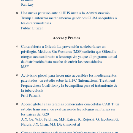
Kat Lay
Una nueva petición ante el HHS insta a la Administración
Trump a autorizar medicamentos genéricos GLP-1 asequibles a
los estadounidenses
Public Citizen
Acceso y Precios
Carta abierta a Gilead: La prevención no debería ser un
privilegio. Médicos Sin Fronteras (MSF) solicita que Gilead le
otorgue acceso directo a lenacapavir, ya que el programa actual
de distribución dista mucho de cubrir las necesidades
MSF
Activismo global para hacer más accesibles los medicamentos
patentados: un estudio sobre la ITPC (International Treatment
Preparedness Coalition) y la bedaquilina para el tratamiento de
la tuberculosis
Priti Patnaik
Acceso global a las terapias comerciales con células CAR T: un
estudio transversal de evaluación de tecnologías sanitarias en
los países del G20
A.Y. Ge, W.B. Feldman, M.F. Kaiser, K. Rejeski, G. Iacoboni, G.
Narula, J.Y. Chan, M.J. Dickinson et al
Grupos de activistas solicitan que Merck permita el acceso a su