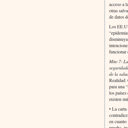
acceso a l
otras salv
de datos d
Los EE.UU
“epidemia
disminuya
intencione
funcionar
Mito 7: La
seguridade
de la salu
Realidad: 
para una “
los países
existen mú
• La carta
contradice
en cuanto 
prueba, i