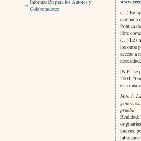
www.reca
Información para los Autores y
Colaboradores
(…) En apo
campaña d
Política d
libre come
(…) Los m
los otros 
acceso a 
necesidade
[N.E.: se 
2004, “Gua
esta mism
Mito 1: La
genéricos;
prueba
.
Realidad:
originaria
nuevas, pe
fabricante