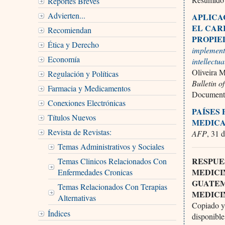
Reportes Breves
Advierten...
APLICA
EL CAR
Recomiendan
PROPIE
Ética y Derecho
implement
Economía
intellectu
Oliveira M
Regulación y Políticas
Bulletin 
Farmacia y Medicamentos
Documento
Conexiones Electrónicas
PAÍSES
Títulos Nuevos
MEDICA
Revista de Revistas:
AFP
, 31 
Temas Administrativos y Sociales
RESPUE
Temas Clinicos Relacionados Con
MEDICI
Enfermedades Cronicas
GUATEM
Temas Relacionados Con Terapias
MEDICI
Alternativas
Copiado y
Índices
disponible