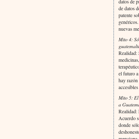
datos de p
de datos d
patente so
genéricos.
nuevas med
Mito 4: S
guatemalt
Realidad: 
medicinas,
terapéutic
el futuro 
hay razón 
accesibles
Mito 5: E
a Guatemal
Realidad: 
Acuerdo s
donde sólo
deshonesto
menciona 