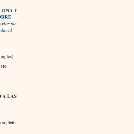
ATINA Y
OBRE
(
Has the
oduced
inglés)
RIR
 A LAS
A
completo