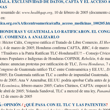
ALA. EXCLUSIVIDAD DE DATOS, CAFTA Y EL ACCESO 
NAS
 resumido de:
www.healthgap.org
, 10 de febrero de 2005 (documento 
 en:
lca.org.co/AAtlccentroamerica/cafta_acceso_medicinas_100205.h
 HONDURAS Y GUATEMALA LO RATIFICARON. EL CON
UU. COMIENZA A ANALIZARLO
: Héctor Cálix, Congreso ratifica el Tratado de Libre Comercio,
El He
), 4 de marzo de 2005; Honduras confirma CAFTA,
BBC
, 4 de marzo
 !!Traidores a la Patria Ratifican TLC-HondurasEU!! – Consejo Cívico
iones Populares e Indígenas de Honduras COPINH
, Rebelión
, 6 de ma
duras: anuncian protestas por ratificación de TLC,
Terra Honduras
, 7
Congreso de Guatemala ratificó TLC entre Centroamérica y EE.UU.,
D
2005; En Guatemala ratifican TLC a cambio de impunidad
Guatemala,
zo de 2005; Ana V Amenábar, EE.UU. podría aprobar Cafta antes de ju
d Económica
, febrero-marzo 2005; Carlos Chirinos, CAFTA: empezó la 
e abril de 2005; Yolanda Sandoval, TLC a merced de una ley,
Panamá
 12 de enero de 2005
: OPINIÓN
/ ¿
QUÉ PASA CON EL TLC Y LAS PATENTES
?
de: Iván Lau de León,
Panamá América
(Panamá), 4 de enero de 200