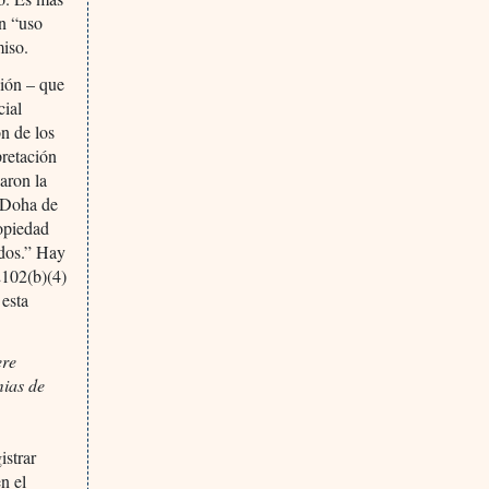
un “uso
miso.
ción – que
cial
ón de los
pretación
aron la
e Doha de
ropiedad
odos.” Hay
2102(b)(4)
 esta
ere
mias de
istrar
n el