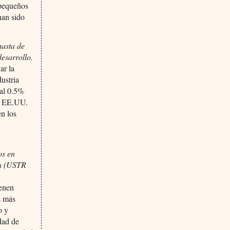
 pequeños
han sido
hasta de
esarrollo.
ar la
dustria
 al 0.5%
de EE.UU.
n los
os en
ba (USTR
ienen
s más
o y
dad de