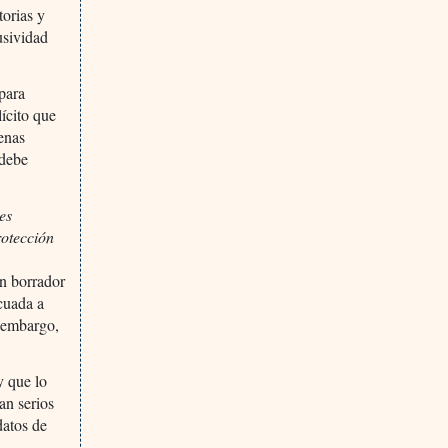
torias y
usividad
para
ícito que
enas
 debe
es
rotección
un borrador
cuada a
n embargo,
y que lo
an serios
datos de