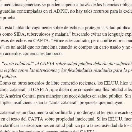
as medicinas genéricas se pueden superar a través de las licencias obliga
aguardias contempladas en el ADPIC, no hay tales recursos para la excl
e prueba.
. está hablando vagamente sobre derechos a proteger la salud pública 
s como SIDA, tuberculosos y malaria” buscando evitar un lenguaje expl
 esos derechos en CAFTA. “Firme este contrato, pero confíe en mis bu
s”, es un ardid que no funciona cuando se compra un carro usado y no
 en acuerdos comerciales tampoco.
 “carta colateral” al CAFTA sobre salud pública debería dar suficient
s legales sobre las intenciones y las flexibilidades residuales para la p
d pública.
Como en otros acuerdos de libre comercio recientes, los EE.UU. hizo 
carta colateral” al CAFTA, que dicen que concede una flexibilidad ade
 de América Central para manejar sus necesidades en salud pública. Si
ltiples insuficiencias en la “carta colateral” propuesta que incluyen:
 colateral es un documento subordinado y no deroga el lenguaje exacto 
 en el texto del CAFTA sobre propiedad intelectual. Si los EE.UU. fuer
a clarificar las excepciones en salud pública para la exclusividad de los 
ncluiría ese lenguaje en el cuerpo mismo del CAFTA;