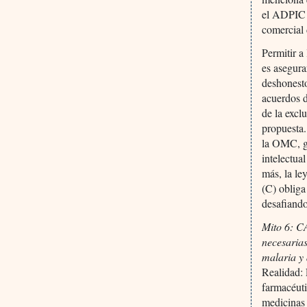
el ADPIC e
comercial
Permitir a
es asegura
deshonesto
acuerdos d
de la excl
propuesta
la OMC, ga
intelectua
más, la le
(C) obliga
desafiando
Mito 6: C
necesarias
malaria y
Realidad: 
farmacéuti
medicinas 