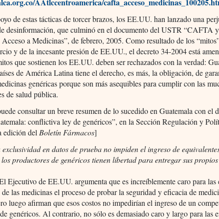
lca.org.co/AAtlccentroamerica/cafta_acceso_medicinas_100205.h
yo de estas tácticas de torcer brazos, los EE.UU. han lanzado una perj
e desinformación, que culminó en el documento del USTR “CAFTA y
e Acceso a Medicinas”, de febrero, 2005. Como resultado de los “mitos”
rcio y de la incesante presión de EE.UU., el decreto 34-2004 está ame
itos que sostienen los EE.UU. deben ser rechazados con la verdad: Gu
países de América Latina tiene el derecho, es más, la obligación, de garan
medicinas genéricas porque son más asequibles para cumplir con las mu
s de salud pública.
puede consultar un breve resumen de lo sucedido en Guatemala con el d
temala: conflictiva ley de genéricos”,
en la Sección Regulación y Polít
a edición del
Boletín Fármacos
]
 exclusividad en datos de prueba no impiden el ingreso de equivalente
 los productores de genéricos tienen libertad para entregar sus propios
 El Ejecutivo de EE.UU. argumenta que es increíblemente caro para las
s de las medicinas el proceso de probar la seguridad y eficacia de medic
ro luego afirman que esos costos no impedirían el ingreso de un compe
 de genéricos. Al contrario, no sólo es demasiado caro y largo para las