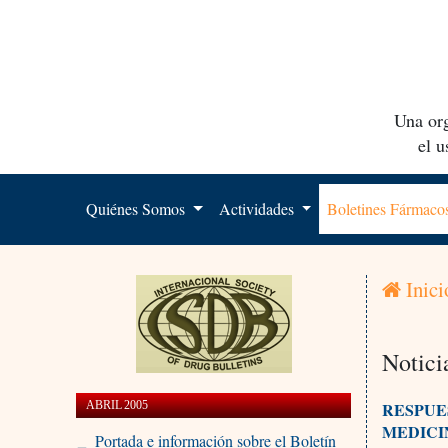
Una org
el 
Quiénes Somos
Actividades
Boletines Fármac
Inici
Notici
ABRIL 2005
RESPUE
MEDICI
Portada e información sobre el Boletín