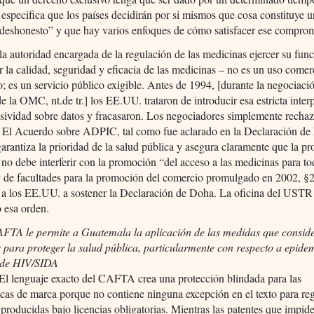
specifica que los países decidirán por si mismos que cosa constituye 
 deshonesto” y que hay varios enfoques de cómo satisfacer ese compro
 la autoridad encargada de la regulación de las medicinas ejercer su fun
r la calidad, seguridad y eficacia de las medicinas – no es un uso comer
; es un servicio público exigible. Antes de 1994, [durante la negociaci
e la OMC, nt.de tr.] los EE.UU. trataron de introducir esa estricta inter
usividad sobre datos y fracasaron. Los negociadores simplemente rechaz
. El Acuerdo sobre ADPIC, tal como fue aclarado en la Declaración d
rantiza la prioridad de la salud pública y asegura claramente que la p
l no debe interferir con la promoción “del acceso a las medicinas para t
y de facultades para la promoción del comercio promulgado en 2002, §
 a los EE.UU. a sostener la Declaración de Doha. La oficina del USTR
 esa orden.
AFTA le permite a Guatemala la aplicación de las medidas que consid
 para proteger la salud pública, particularmente con respecto a epide
 de HIV/SIDA
El lenguaje exacto del CAFTA crea una protección blindada para las
cas de marca porque no contiene ninguna excepción en el texto para reg
producidas bajo licencias obligatorias. Mientras las patentes que impide