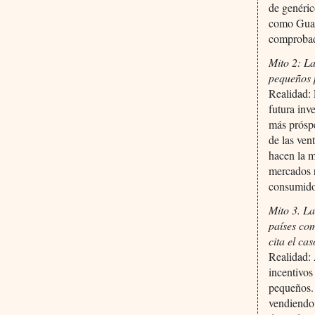
de genéric
como Guate
comproba
Mito 2: L
pequeños 
Realidad: 
futura inv
más próspe
de las ven
hacen la m
mercados 
consumido
Mito 3. La
países co
cita el ca
Realidad: 
incentivos
pequeños. 
vendiendo 