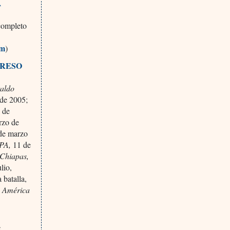
A
completo
tm
)
GRESO
raldo
 de 2005;
 de
rzo de
 de marzo
PA,
11 de
Chiapas,
lio,
batalla,
 América
5