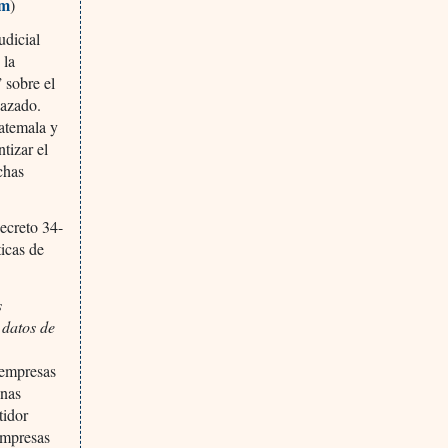
tm
)
udicial
 la
 sobre el
nazado.
atemala y
tizar el
chas
ecreto 34-
icas de
s
 datos de
 empresas
inas
tidor
 empresas