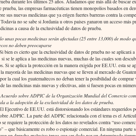
rueba durante los últimos 25 años. Añadamos que más allá de buscar ex
e prueba, las empresas farmacéuticas tienen monopolios basados en de
bre sus nuevas medicinas que ya erigen fuertes barreras contra la comp
 Todavía no se sabe si Jordania u otros países ganaron un acceso más p
icinas a causa de la exclusividad de datos de prueba.
ólo unas pocas medicinas serán afectadas (25 entre 13,000) de modo qu
ecos no deben preocuparse
Si bien es cierto que la exclusividad de datos de prueba no se aplicará a 
 si se le aplica a las medicinas nuevas, muchas de las cuales son descu
os. Si se aplica la protección en la manera exigida por EE.UU. esta se ap
a la mayoría de las medicinas nuevas que se lleven al mercado de Guat
por la cual los guatemaltecos no deban tener la posibilidad de comprar 
 de las medicinas más nuevas y efectivas, aún si fuesen pocas en númer
l Acuerdo sobre ADPIC de la Organización Mundial del Comercio co
a a la adopción de la exclusividad de los datos de prueba.
El Ejecutivo de EE.UU. está distorsionando los estándares requeridos p
obre ADPIC. La parte del ADPIC relacionada con el tema es el Artícul
 se requiere la protección de los datos no revelados contra “uso comerc
” – que básicamente es robo o espionaje comercial. En ninguna parte s
que un derecho exclusivo tenga que ser dado por un determinado tiemp