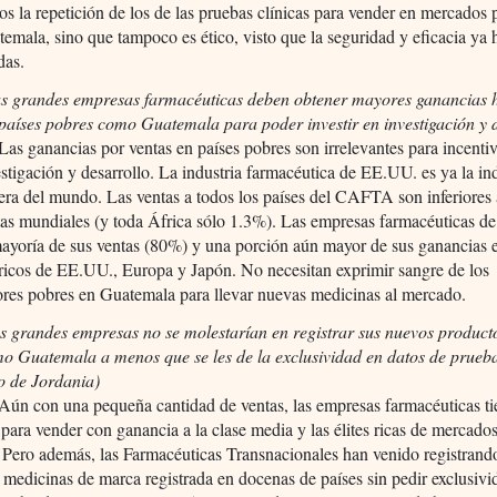
os la repetición de los de las pruebas clínicas para vender en mercados
mala, sino que tampoco es ético, visto que la seguridad y eficacia ya 
das.
as grandes empresas farmacéuticas deben obtener mayores ganancias 
países pobres como Guatemala para poder investir en investigación y d
Las ganancias por ventas en países pobres son irrelevantes para incentiv
estigación y desarrollo. La industria farmacéutica de EE.UU. es ya la in
ra del mundo. Las ventas a todos los países del CAFTA son inferiores
tas mundiales (y toda África sólo 1.3%). Las empresas farmacéuticas 
ayoría de sus ventas (80%) y una porción aún mayor de sus ganancias e
ricos de EE.UU., Europa y Japón. No necesitan exprimir sangre de los
res pobres en Guatemala para llevar nuevas medicinas al mercado.
s grandes empresas no se molestarían en registrar sus nuevos product
mo Guatemala a menos que se les de la exclusividad en datos de prue
so de Jordania)
Aún con una pequeña cantidad de ventas, las empresas farmacéuticas t
 para vender con ganancia a la clase media y las élites ricas de mercado
Pero además, las Farmacéuticas Transnacionales han venido registrand
medicinas de marca registrada en docenas de países sin pedir exclusivi