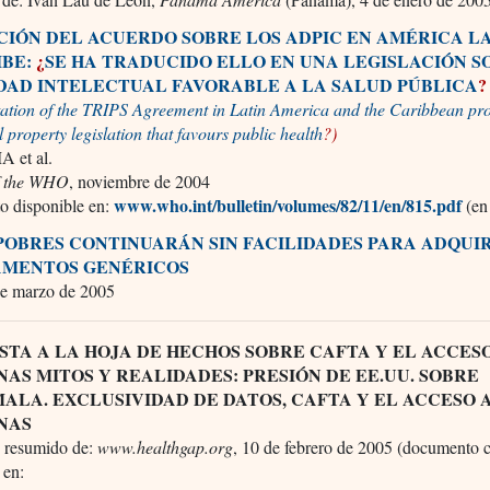
CIÓN DEL ACUERDO SOBRE LOS ADPIC EN AMÉRICA L
IBE:
¿
SE HA TRADUCIDO ELLO EN UNA LEGISLACIÓN S
DAD INTELECTUAL FAVORABLE A LA SALUD PÚBLICA
?
ation of the TRIPS Agreement in Latin America and the Caribbean pr
al property legislation that favours public health
?)
A et al.
of the WHO
, noviembre de 2004
www.who.int/bulletin/volumes/82/11/en/815.pdf
 disponible en:
(en 
 POBRES CONTINUARÁN SIN FACILIDADES PARA ADQUI
MENTOS GENÉRICOS
de marzo de 2005
STA A LA HOJA DE HECHOS SOBRE CAFTA Y EL ACCESO
NAS MITOS Y REALIDADES: PRESIÓN DE EE.UU. SOBRE
ALA. EXCLUSIVIDAD DE DATOS, CAFTA Y EL ACCESO 
NAS
 resumido de:
www.healthgap.org
, 10 de febrero de 2005 (documento 
 en: