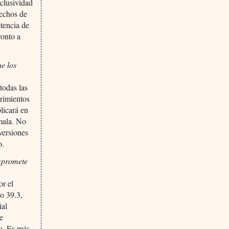
clusividad
rechos de
etencia de
ronto a
e los
todas las
brimientos
licará en
emala. No
versiones
o.
mpromete
or el
o 39.3,
ial
e
o. Es más